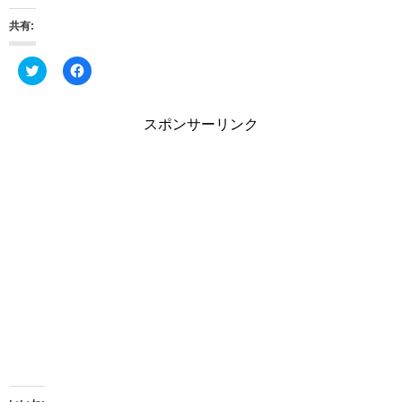
共有:
ク
F
リ
a
ッ
c
ク
e
し
b
スポンサーリンク
て
o
T
o
w
k
i
で
t
共
t
有
e
す
r
る
で
に
共
は
有
ク
(
リ
新
ッ
し
ク
い
し
ウ
て
ィ
く
ン
だ
ド
さ
ウ
い
で
(
開
新
き
し
ま
い