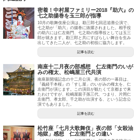
密着！中村屋ファミリー2018『助六』の
七之助揚巻を玉三郎が指導
10月の歌舞伎座公演は、勘三郎七回忌追善公演で、
七之助が「助六」の揚巻に抜擢されました。相手役
の助六には仁左衛門、七之助の指導役としては玉三
郎が就きます。勘三郎と共にすばらしい舞台を生み
出してきた二人が、七之助の初役に協力します。
記事を読む
南座十二月夜の部感想 仁左衛門のいが
みの権太、松嶋屋三代共演
南座新開場記念の十二月公演、夜の部の一幕目は、
『義経千本桜』の「すし屋」のいがみの権太を、仁
左衛門が演じます。この演目が観たくて京都まで来
たわけですが、松嶋屋親子孫三代、つまり、片岡仁
左衛門、孝太郎、千之助が出演する、という記念公
演でもありました。
記事を読む
松竹座「七月大歌舞伎」夜の部「女殺油
地獄」感想 仁左衛門との違い