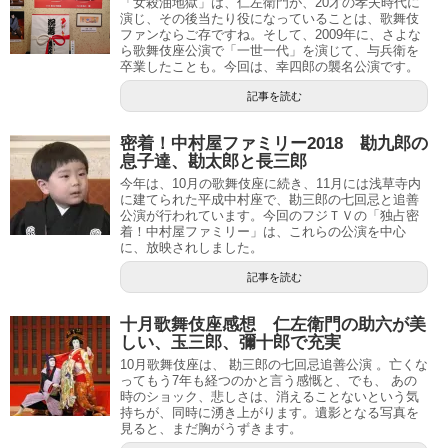
「女殺油地獄」は、仁左衛門が、20才の孝夫時代に
演じ、その後当たり役になっていることは、歌舞伎
ファンならご存ですね。そして、2009年に、さよな
ら歌舞伎座公演で「一世一代」を演じて、与兵衛を
卒業したことも。今回は、幸四郎の襲名公演です。
記事を読む
密着！中村屋ファミリー2018 勘九郎の
息子達、勘太郎と長三郎
今年は、10月の歌舞伎座に続き、11月には浅草寺内
に建てられた平成中村座で、勘三郎の七回忌と追善
公演が行われています。今回のフジＴＶの「独占密
着！中村屋ファミリー」は、これらの公演を中心
に、放映されしました。
記事を読む
十月歌舞伎座感想 仁左衛門の助六が美
しい、玉三郎、彌十郎で充実
10月歌舞伎座は、 勘三郎の七回忌追善公演 。亡くな
ってもう7年も経つのかと言う感慨と、でも、 あの
時のショック、悲しさは、消えることないという気
持ちが、同時に湧き上がります。遺影となる写真を
見ると、まだ胸がうずきます。