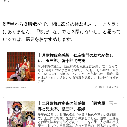
6時半から８時45分で、間に20分の休憩もあり、そう長く
はありません。「観たいな、でも３階はないし」と思って
いる方は、幕見をおすすめします。
十月歌舞伎座感想 仁左衛門の助六が美し
い、玉三郎、彌十郎で充実
10月歌舞伎座は、 勘三郎の七回忌追善公演 。亡くなって
もう7年も経つのかと言う感慨と、でも、 あの時のショッ
ク、悲しさは、消えることないという気持ちが、同時に湧
き上がります。遺影となる写真を見ると、まだ胸がうずき
ます。
2018-10-04 23:36
yukimana.com
十二月歌舞伎座夜の部感想 「阿古屋」玉三
郎と児太郎、彦三郎、松緑
昨年の10月に、長唄の名曲である「秋の色草」の舞踏劇
で、玉三郎と梅枝、児太郎が共演しました。途中、三味線
とお琴で演奏する部分があり、ここを若手二人が琴の生演
奏をしました。玉三郎は、きっと将来の「阿古屋」の事を