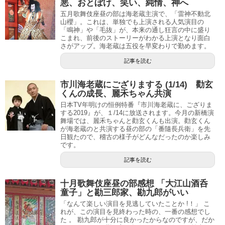
悪、おとぼけ、笑い、純情、神へ
五月歌舞伎座昼の部は海老蔵主演で、「雷神不動北
山櫻」。これは、単独でも上演される人気演目の
「鳴神」や「毛抜」が、本来の通し狂言の中に盛り
こまれ、前後のストーリーがわかる上演となり面白
さがアップ。海老蔵は五役を早変わりで勤めます。
記事を読む
市川海老蔵にござりまする (1/14) 勸玄
くんの成長、麗禾ちゃん共演
日本TV年明けの恒例特番『市川海老蔵に、ござりま
する2019』が、１/14に放送されます。今月の新橋演
舞場では、麗禾ちゃんと勸玄くんも出演。勸玄くん
が海老蔵のと共演する昼の部の「番隨長兵衛」を先
日観たので、稽古の様子がどんなだったのか楽しみ
です。
記事を読む
十月歌舞伎座昼の部感想 「大江山酒呑
童子」と勘三郎家、勘九郎がいい
「なんて楽しい演目を見逃していたことか !！」 こ
れが、この演目を見終わった時の、一番の感想でし
た 。 勘九郎が十分に良かったからなのですが、だか