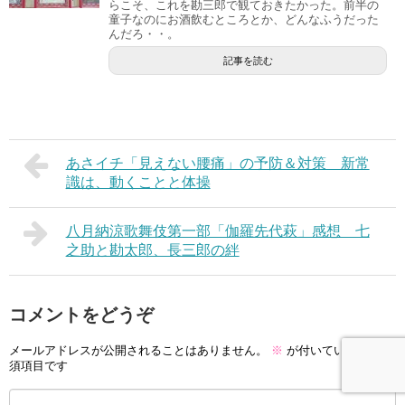
らこそ、これを勘三郎で観ておきたかった。前半の
童子なのにお酒飲むところとか、どんなふうだった
んだろ・・。
記事を読む
あさイチ「見えない腰痛」の予防＆対策 新常
識は、動くことと体操
八月納涼歌舞伎第一部「伽羅先代萩」感想 七
之助と勘太郎、長三郎の絆
コメントをどうぞ
メールアドレスが公開されることはありません。
※
が付いている欄は必
須項目です