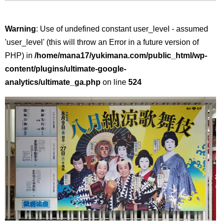
Warning
: Use of undefined constant user_level - assumed
'user_level' (this will throw an Error in a future version of
PHP) in
/home/mana17/yukimana.com/public_html/wp-
content/plugins/ultimate-google-
analytics/ultimate_ga.php
on line
524