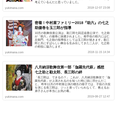
考えているんだと思っていました。
2018-12-07 23:08
yukimana.com
密着！中村屋ファミリー2018『助六』の七之
助揚巻を玉三郎が指導
10月の歌舞伎座公演は、勘三郎七回忌追善公演で、七之助
が「助六」の揚巻に抜擢されました。相手役の助六には仁
左衛門、七之助の指導役としては玉三郎が就きます。勘三
郎と共にすばらしい舞台を生み出してきた二人が、七之助
の初役に協力します。
2018-11-15 14:34
yukimana.com
八月納涼歌舞伎第一部「伽羅先代萩」感想
七之助と勘太郎、長三郎の絆
「長三郎は、できるの？」 これが、八月納涼歌舞伎で「伽
羅先代萩」が上演されるのを知った時に頭に浮かんだこ
と。 昨年11月の中村座公演の稽古の様子では、子役の大役
を演じる長三郎は、ジッと座っていられなくて、教えるお
弟子さんが本当にお気の毒。
2019-08-27 12:47
yukimana.com