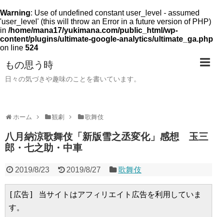
Warning
: Use of undefined constant user_level - assumed
'user_level' (this will throw an Error in a future version of PHP)
in
/home/mana17/yukimana.com/public_html/wp-
content/plugins/ultimate-google-analytics/ultimate_ga.php
on line
524
もの思う時
日々の気づきや趣味のことを書いています。
ホーム
観劇
歌舞伎
八月納涼歌舞伎「新版雪之丞変化」感想 玉三
郎・七之助・中車
2019/8/23
2019/8/27
歌舞伎
[広告] 当サイトはアフィリエイト広告を利用していま
す。