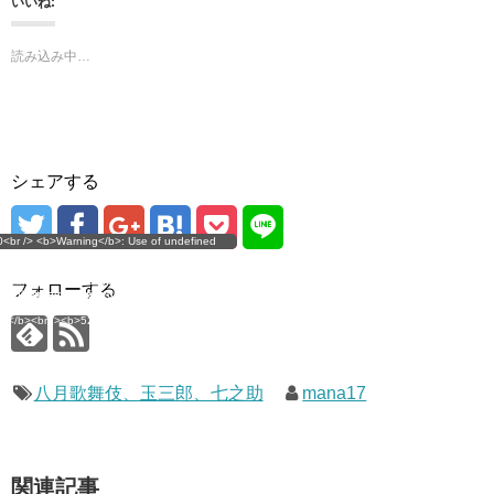
いいね:
す
ウ
)
ィ
ン
ド
読み込み中…
ウ
で
開
き
ま
す
)
シェアする
g</b>: Use of undefined
0<br /> <b>Warning</b>: Use of undefined
error
 assumed 'user_level' (this
nstant user_level - assumed 'user_level' (this
 a future version of PHP) in
ll throw an Error in a future version of PHP) in
imana.com/public_html/wp-
/home/mana17/yukimana.com/public_html/wp-
フォローする
ns/ultimate-google-
content/plugins/ultimate-google-
ate_ga.php</b> on line
analytics/ultimate_ga.php</b> on line
4</b><br />
<b>524</b><br />
八月歌舞伎、玉三郎、七之助
mana17
関連記事