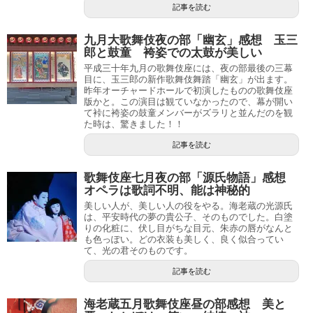
記事を読む
九月大歌舞伎夜の部「幽玄」感想 玉三
郎と鼓童 袴姿での太鼓が美しい
平成三十年九月の歌舞伎座には、夜の部最後の三幕
目に、玉三郎の新作歌舞伎舞踏「幽玄」が出ます。
昨年オーチャードホールで初演したものの歌舞伎座
版かと。この演目は観ていなかったので、幕が開い
て裃に袴姿の鼓童メンバーがズラリと並んだのを観
た時は、驚きました！！
記事を読む
歌舞伎座七月夜の部「源氏物語」感想
オペラは歌詞不明、能は神秘的
美しい人が、美しい人の役をやる。海老蔵の光源氏
は、平安時代の夢の貴公子、そのものでした。白塗
りの化粧に、伏し目がちな目元、朱赤の唇がなんと
も色っぽい。どの衣装も美しく、良く似合ってい
て、光の君そのものです。
記事を読む
海老蔵五月歌舞伎座昼の部感想 美と