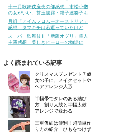
十一月歌舞伎座夜の部感想 市松小僧
の女がいい。莟玉披露・親子連獅子も
月組「アイムフロムーオーストリア」
感想 タマキチは若返っていたけど
スーパー歌舞伎Ⅱ「新版オグリ」隼人
主演感想 美しきヒーローの物語に
よく読まれている記事
クリスマスプレゼント７歳
女の子に、メイクセットや
ヘアアレンジ人形
半幅帯でタレのある結び
方 割り太鼓と半幅太鼓
アレンジで変わる
三重仮紐は便利！超簡単作
り方の紹介 ひもをつけず