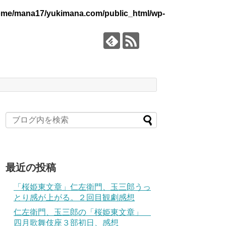
ome/mana17/yukimana.com/public_html/wp-
最近の投稿
「桜姫東文章」仁左衛門、玉三郎うっ
とり感が上がる。２回目観劇感想
仁左衛門、玉三郎の「桜姫東文章」
四月歌舞伎座３部初日、感想