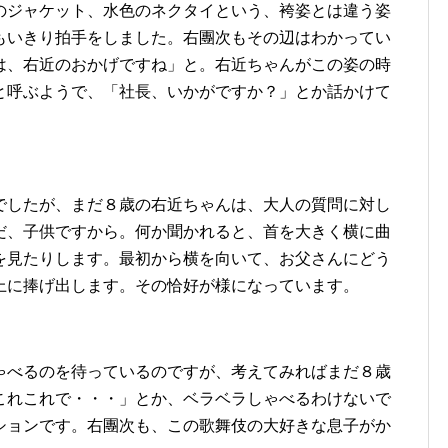
のジャケット、水色のネクタイという、袴姿とは違う姿
もいきり拍手をしました。右團次もその辺はわかってい
は、右近のおかげですね」と。右近ちゃんがこの姿の時
と呼ぶようで、「社長、いかがですか？」とか話かけて
でしたが、まだ８歳の右近ちゃんは、大人の質問に対し
だ、子供ですから。何か聞かれると、首を大きく横に曲
を見たりします。最初から横を向いて、お父さんにどう
上に捧げ出します。その恰好が様になっています。
ゃべるのを待っているのですが、考えてみればまだ８歳
これこれで・・・」とか、ベラベラしゃべるわけないで
ションです。右團次も、この歌舞伎の大好きな息子がか