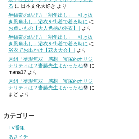
る
に
日本文化大好き
より
半幅帯の結び方「割角出し」「引き抜
き風角出し」浴衣を街着で着る時に
に
お買いもの【大人色柄の浴衣】 |
より
半幅帯の結び方「割角出し」「引き抜
き風角出し」浴衣を街着で着る時に
に
浴衣でお出かけ【花火大会】 |
より
月組「夢現無双」感想 宝塚的オリジ
ナリティは？齋藤先生よかったね
に
mana17
より
月組「夢現無双」感想 宝塚的オリジ
ナリティは？齋藤先生よかったね
に
まど
より
カテゴリー
TV番組
あさイチ