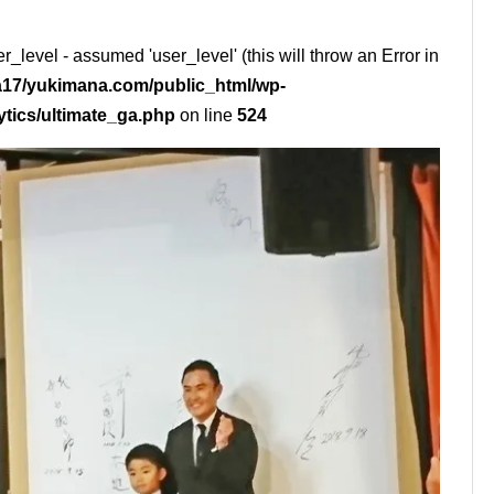
r_level - assumed 'user_level' (this will throw an Error in
17/yukimana.com/public_html/wp-
ytics/ultimate_ga.php
on line
524