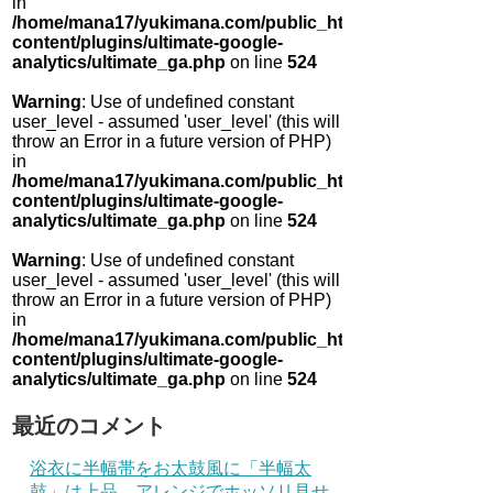
in
/home/mana17/yukimana.com/public_html/wp-
content/plugins/ultimate-google-
analytics/ultimate_ga.php
on line
524
Warning
: Use of undefined constant
user_level - assumed 'user_level' (this will
throw an Error in a future version of PHP)
in
/home/mana17/yukimana.com/public_html/wp-
content/plugins/ultimate-google-
analytics/ultimate_ga.php
on line
524
Warning
: Use of undefined constant
user_level - assumed 'user_level' (this will
throw an Error in a future version of PHP)
in
/home/mana17/yukimana.com/public_html/wp-
content/plugins/ultimate-google-
analytics/ultimate_ga.php
on line
524
最近のコメント
浴衣に半幅帯をお太鼓風に「半幅太
鼓」は上品 アレンジでホッソリ見せ