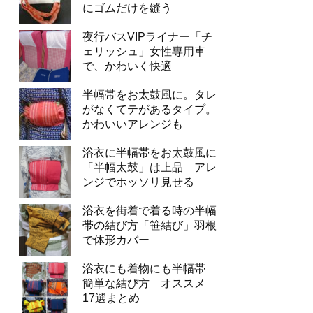
にゴムだけを縫う
夜行バスVIPライナー「チ
ェリッシュ」女性専用車
で、かわいく快適
半幅帯をお太鼓風に。タレ
がなくてテがあるタイプ。
かわいいアレンジも
浴衣に半幅帯をお太鼓風に
「半幅太鼓」は上品 アレ
ンジでホッソリ見せる
浴衣を街着で着る時の半幅
帯の結び方「笹結び」羽根
で体形カバー
浴衣にも着物にも半幅帯
簡単な結び方 オススメ
17選まとめ