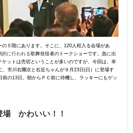
の５階にあります。そこに、120人程入る会場があ
期的に行われる
歌舞伎役者のトークショーです。急に出
チケットは売切ということが多いのですが、今回は、幸
に、市川
右團次
と右近ちゃんが９月23日(日）に登場す
日前の13日。朝からＰＣ前に待機し、ラッキーにもゲッ
登場 かわいい！！