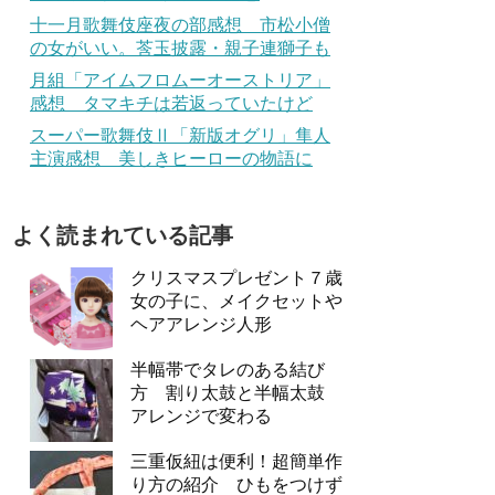
十一月歌舞伎座夜の部感想 市松小僧
の女がいい。莟玉披露・親子連獅子も
月組「アイムフロムーオーストリア」
感想 タマキチは若返っていたけど
スーパー歌舞伎Ⅱ「新版オグリ」隼人
主演感想 美しきヒーローの物語に
よく読まれている記事
クリスマスプレゼント７歳
女の子に、メイクセットや
ヘアアレンジ人形
半幅帯でタレのある結び
方 割り太鼓と半幅太鼓
アレンジで変わる
三重仮紐は便利！超簡単作
り方の紹介 ひもをつけず