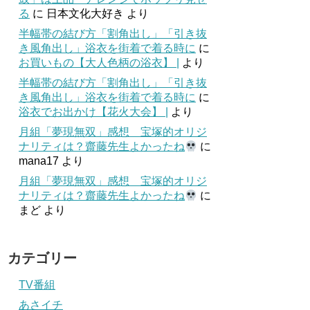
る
に
日本文化大好き
より
半幅帯の結び方「割角出し」「引き抜
き風角出し」浴衣を街着で着る時に
に
お買いもの【大人色柄の浴衣】 |
より
半幅帯の結び方「割角出し」「引き抜
き風角出し」浴衣を街着で着る時に
に
浴衣でお出かけ【花火大会】 |
より
月組「夢現無双」感想 宝塚的オリジ
ナリティは？齋藤先生よかったね
に
mana17
より
月組「夢現無双」感想 宝塚的オリジ
ナリティは？齋藤先生よかったね
に
まど
より
カテゴリー
TV番組
あさイチ