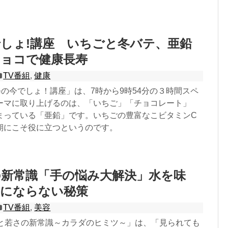
しょ!講座 いちごと冬バテ、亜鉛
チョコで健康長寿
TV番組
,
健康
修の今でしょ！講座」は、7時から9時54分の３時間スペ
ーマに取り上げるのは、「いちご」「チョコレート」
まっている「亜鉛」です。いちごの豊富なこビタミンC
期にこそ役に立つというのです。
の新常識「手の悩み大解決」水を味
手にならない秘策
TV番組
,
美容
美と若さの新常識～カラダのヒミツ～」は、「見られても