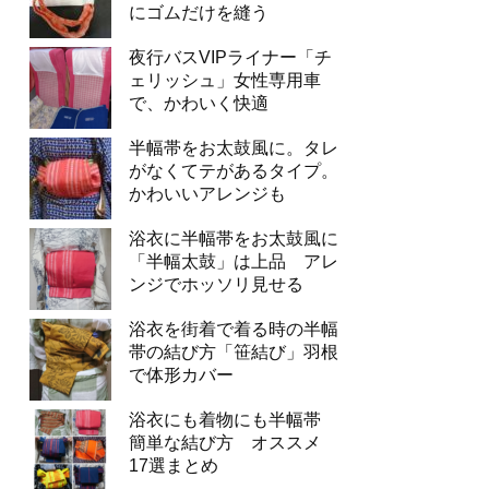
にゴムだけを縫う
夜行バスVIPライナー「チ
ェリッシュ」女性専用車
で、かわいく快適
半幅帯をお太鼓風に。タレ
がなくてテがあるタイプ。
かわいいアレンジも
浴衣に半幅帯をお太鼓風に
「半幅太鼓」は上品 アレ
ンジでホッソリ見せる
浴衣を街着で着る時の半幅
帯の結び方「笹結び」羽根
で体形カバー
浴衣にも着物にも半幅帯
簡単な結び方 オススメ
17選まとめ