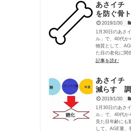
あさイチ 
を防ぐ骨
2019/1/30
1月30日のあさ
ル」で、40代
物質として、A
た目の老化に関
記事を読む
あさイチ 
減らす 
2019/1/30
1月30日のあさ
ル」で、40代
見た目年齢にも
して、AGE量