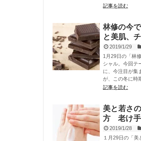
記事を読む
林修の今で
と美肌、
2019/1/29
1月29日の「林
シャル。今回テ
に、今注目が集
が、この冬に時
記事を読む
美と若さ
方 老け
2019/1/28
１月29日の「