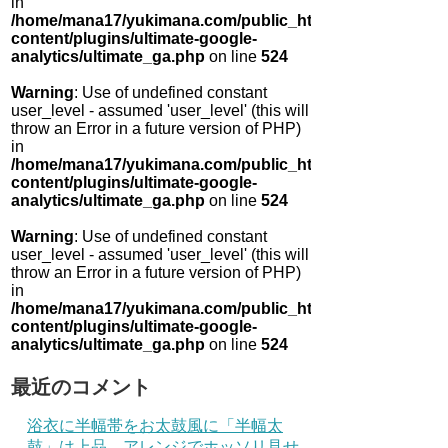
in
/home/mana17/yukimana.com/public_html/wp-
content/plugins/ultimate-google-
analytics/ultimate_ga.php
on line
524
Warning
: Use of undefined constant
user_level - assumed 'user_level' (this will
throw an Error in a future version of PHP)
in
/home/mana17/yukimana.com/public_html/wp-
content/plugins/ultimate-google-
analytics/ultimate_ga.php
on line
524
Warning
: Use of undefined constant
user_level - assumed 'user_level' (this will
throw an Error in a future version of PHP)
in
/home/mana17/yukimana.com/public_html/wp-
content/plugins/ultimate-google-
analytics/ultimate_ga.php
on line
524
最近のコメント
浴衣に半幅帯をお太鼓風に「半幅太
鼓」は上品 アレンジでホッソリ見せ