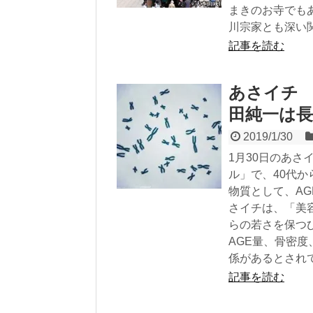
まきのお寺でも
川宗家とも深い
記事を読む
あさイチ 
田純一は
2019/1/30
1月30日のあさ
ル」で、40代
物質として、AG
さイチは、「美
らの若さを保つ
AGE量、骨密
係があるとされ
記事を読む