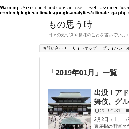
Warning
: Use of undefined constant user_level - assumed 'user_l
content/plugins/ultimate-google-analytics/ultimate_ga.php
o
もの思う時
日々の気づきや趣味のことを書いていま
お問い合わせ
サイトマップ
プライバシー
「
2019年01月
」
一覧
出没！アド
舞伎、グ
2019/1/31
2月2日（土） 
東屈指の開運タ