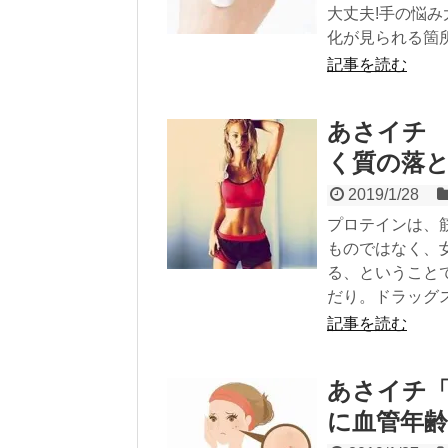
大丈夫!手の悩
化が見られる箇
記事を読む
あさイチ
く質の落
2019/1/28
プロテインは、
ものではなく、
る、ということ
だり。ドラッグ
記事を読む
あさイチ「
に血管年齢