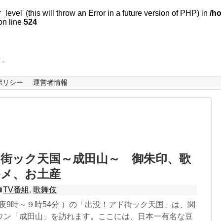
evel' (this will throw an Error in a future version of PHP) in
/h
n line
524
す。
ポリシー
運営者情報
街ック天国～成田山～ 御朱印、歌
ルメ、お土産
TV番組
,
歌舞伎
（夜9時～９時54分 ）の「出没！アド街ック天国」は、関
ウン「成田山」を訪れます。ここには、日本一有名な豆