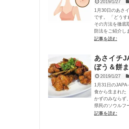
2019/1/27
1月30日のあさ
です。 「どう
その方法を徹底
防法をご紹介し
記事を読む
あさイチJ
ぼう＆餅
2019/1/27
1月31日のJA
食から生まれた
かずのみならず
県民のソウルフ
記事を読む