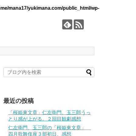
ome/mana17/yukimana.com/public_html/wp-
最近の投稿
「桜姫東文章」仁左衛門、玉三郎うっ
とり感が上がる。２回目観劇感想
仁左衛門、玉三郎の「桜姫東文章」
四月歌舞伎座３部初日、感想