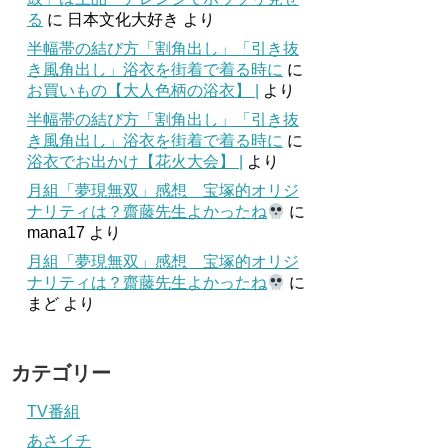
る
に
日本文化大好き
より
半幅帯の結び方「割角出し」「引き抜
き風角出し」浴衣を街着で着る時に
に
お買いもの【大人色柄の浴衣】 |
より
半幅帯の結び方「割角出し」「引き抜
き風角出し」浴衣を街着で着る時に
に
浴衣でお出かけ【花火大会】 |
より
月組「夢現無双」感想 宝塚的オリジ
ナリティは？齋藤先生よかったね
に
mana17
より
月組「夢現無双」感想 宝塚的オリジ
ナリティは？齋藤先生よかったね
に
まど
より
カテゴリー
TV番組
あさイチ