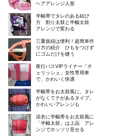
ヘアアレンジ人形
半幅帯でタレのある結び
方 割り太鼓と半幅太鼓
アレンジで変わる
三重仮紐は便利！超簡単作
り方の紹介 ひもをつけず
にゴムだけを縫う
夜行バスVIPライナー「チ
ェリッシュ」女性専用車
で、かわいく快適
半幅帯をお太鼓風に。タレ
がなくてテがあるタイプ。
かわいいアレンジも
浴衣に半幅帯をお太鼓風に
「半幅太鼓」は上品 アレ
ンジでホッソリ見せる