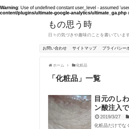
Warning
: Use of undefined constant user_level - assumed 'user_l
content/plugins/ultimate-google-analytics/ultimate_ga.php
o
もの思う時
日々の気づきや趣味のことを書いていま
お問い合わせ
サイトマップ
プライバシー
ホーム
化粧品
「
化粧品
」
一覧
目元のし
ン酸注入
2019/3/27
化粧品だけでな