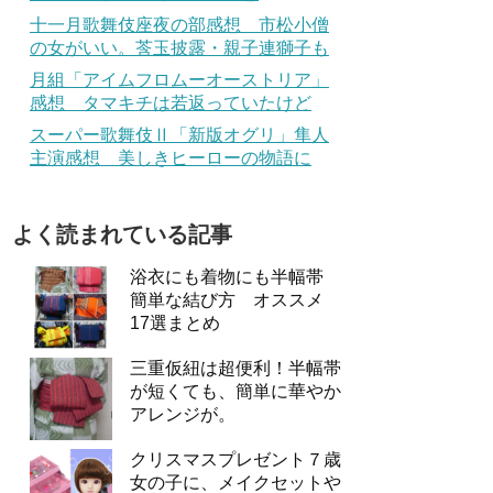
十一月歌舞伎座夜の部感想 市松小僧
の女がいい。莟玉披露・親子連獅子も
月組「アイムフロムーオーストリア」
感想 タマキチは若返っていたけど
スーパー歌舞伎Ⅱ「新版オグリ」隼人
主演感想 美しきヒーローの物語に
よく読まれている記事
浴衣にも着物にも半幅帯
簡単な結び方 オススメ
17選まとめ
三重仮紐は超便利！半幅帯
が短くても、簡単に華やか
アレンジが。
クリスマスプレゼント７歳
女の子に、メイクセットや