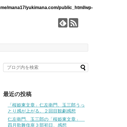
ome/mana17/yukimana.com/public_html/wp-
最近の投稿
「桜姫東文章」仁左衛門、玉三郎うっ
とり感が上がる。２回目観劇感想
仁左衛門、玉三郎の「桜姫東文章」
四月歌舞伎座３部初日、感想