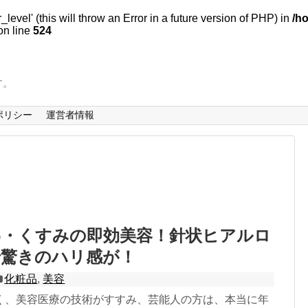
evel' (this will throw an Error in a future version of PHP) in
/h
n line
524
す。
ポリシー
運営者情報
わ・くすみの即効美容！針状ヒアルロ
で驚きのハリ感が！
化粧品
,
美容
く、美容医療の技術がすすみ、芸能人の方は、本当に年