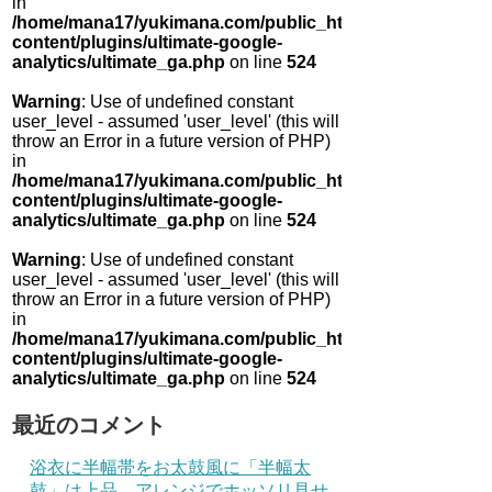
in
/home/mana17/yukimana.com/public_html/wp-
content/plugins/ultimate-google-
analytics/ultimate_ga.php
on line
524
Warning
: Use of undefined constant
user_level - assumed 'user_level' (this will
throw an Error in a future version of PHP)
in
/home/mana17/yukimana.com/public_html/wp-
content/plugins/ultimate-google-
analytics/ultimate_ga.php
on line
524
Warning
: Use of undefined constant
user_level - assumed 'user_level' (this will
throw an Error in a future version of PHP)
in
/home/mana17/yukimana.com/public_html/wp-
content/plugins/ultimate-google-
analytics/ultimate_ga.php
on line
524
最近のコメント
浴衣に半幅帯をお太鼓風に「半幅太
鼓」は上品 アレンジでホッソリ見せ