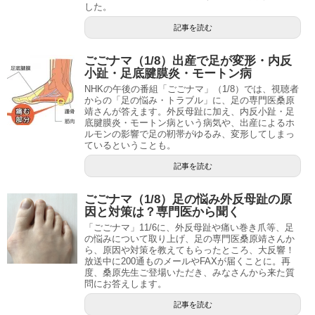
した。
記事を読む
ごごナマ（1/8）出産で足が変形・内反
小趾・足底腱膜炎・モートン病
NHKの午後の番組「ごごナマ」（1/8）では、視聴者
からの「足の悩み・トラブル」に、足の専門医桑原
靖さんが答えます。外反母趾に加え、内反小趾・足
底腱膜炎・モートン病という病気や、出産によるホ
ルモンの影響で足の靭帯がゆるみ、変形してしまっ
ているということも。
記事を読む
ごごナマ（1/8）足の悩み外反母趾の原
因と対策は？専門医から聞く
「ごごナマ」11/6に、外反母趾や痛い巻き爪等、足
の悩みについて取り上げ、足の専門医桑原靖さんか
ら、原因や対策を教えてもらったところ、大反響！
放送中に200通ものメールやFAXが届くことに。再
度、桑原先生ご登場いただき、みなさんから来た質
問にお答えします。
記事を読む