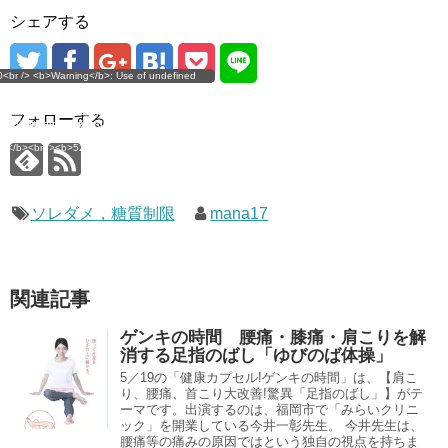
シェアする
g</b>: Use of undefined
0<br /> <b>Warning</b>: Use of undefined
error
 assumed 'user_level' (this
nstant user_level - assumed 'user_level' (this
 a future version of PHP) in
ll throw an Error in a future version of PHP) in
imana.com/public_html/wp-
/home/mana17/yukimana.com/public_html/wp-
フォローする
ns/ultimate-google-
content/plugins/ultimate-google-
ate_ga.php</b> on line
analytics/ultimate_ga.php</b> on line
4</b><br />
<b>524</b><br />
ソレダメ，糖質制限
mana17
関連記事
ゲンキの時間 腰痛・膝痛・肩こりを解
消する足指のばし「ゆびのば体操」
5／19の「健康カプセル!ゲンキの時間」は、【肩こ
り、腰痛、首こり大改善!驚異「足指のばし」】がテ
ーマです。出演するのは、福岡市で「みらいクリニ
ック」を開業している今井一彰先生。 今井先生は、
腰痛等の痛みの原因ではという独自の視点を持ちま