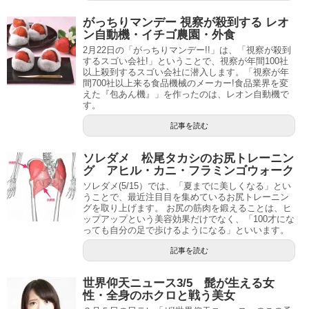
がっちりマンデー 視察が殺到する レオ
ン自動機・イチゴ農園・外食
2月22日の「がっちりマンデー!!」は、「視察が殺到
するスゴい会社!」ということで、視察が年間100社
以上殺到するスゴい会社に潜入します。「視察が年
間700社以上来る食品機械のメーカー!食品業界を変
えた『包あん機』」を作ったのは、レオン自動機で
す。
記事を読む
ソレダメ 松尾タカシのお尻トレーニン
グ アヒル・カニ・フラミンゴウォーク
ソレダメ(5/15）では、「夏までに美しくなる」とい
うことで、最近注目目を集めているお尻トレーニン
グを取り上げます。 お尻の筋肉を鍛えることは、ヒ
ップアップという美容効果だけでなく、「100才にな
っても自分の足で歩けるようになる」といいます。
記事を読む
世界仰天ニュース3/5 髭が生える女
性・全身のホクロと戦う美女