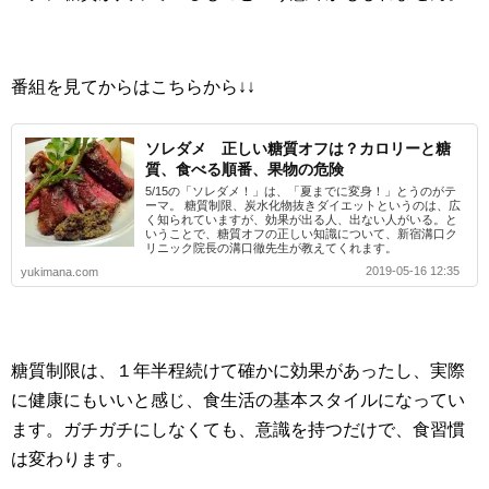
番組を見てからはこちらから↓↓
ソレダメ 正しい糖質オフは？カロリーと糖
質、食べる順番、果物の危険
5/15の「ソレダメ！」は、「夏までに変身！」とうのがテ
ーマ。 糖質制限、炭水化物抜きダイエットというのは、広
く知られていますが、効果が出る人、出ない人がいる。と
いうことで、糖質オフの正しい知識について、新宿溝口ク
リニック院長の溝口徹先生が教えてくれます。
2019-05-16 12:35
yukimana.com
糖質制限は、１年半程続けて確かに効果があったし、実際
に健康にもいいと感じ、食生活の基本スタイルになってい
ます。ガチガチにしなくても、意識を持つだけで、食習慣
は変わります。