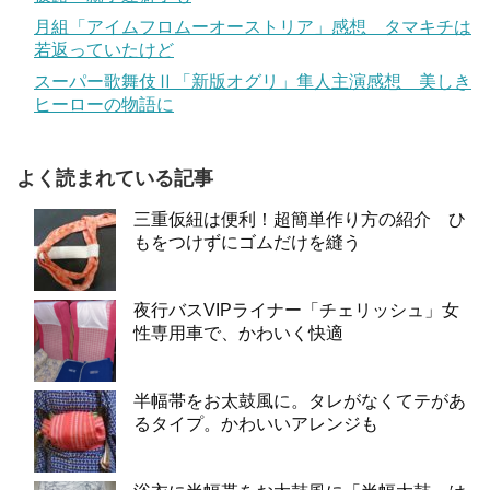
月組「アイムフロムーオーストリア」感想 タマキチは
若返っていたけど
スーパー歌舞伎Ⅱ「新版オグリ」隼人主演感想 美しき
ヒーローの物語に
よく読まれている記事
三重仮紐は便利！超簡単作り方の紹介 ひ
もをつけずにゴムだけを縫う
夜行バスVIPライナー「チェリッシュ」女
性専用車で、かわいく快適
半幅帯をお太鼓風に。タレがなくてテがあ
るタイプ。かわいいアレンジも