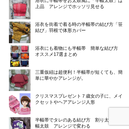
浴衣に半幅帯をお太鼓風に「半幅太鼓」は
上品 アレンジでホッソリ見せる
浴衣を街着で着る時の半幅帯の結び方「笹
結び」羽根で体形カバー
浴衣にも着物にも半幅帯 簡単な結び方
オススメ17選まとめ
三重仮紐は超便利！半幅帯が短くても、簡
単に華やかアレンジが。
クリスマスプレゼント７歳女の子に、メイ
クセットやヘアアレンジ人形
半幅帯でタレのある結び方 割り太鼓と半
幅太鼓 アレンジで変わる