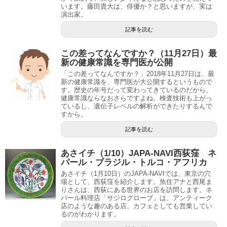
います。藤田貴大は、俳優か？と思いますが、実は
演出家。
記事を読む
この差ってなんですか？（11月27日）最
新の健康常識を専門医が公開
「この差ってなんですか？」2018年11月27日は、最
新の健康常識を、専門医が大公開するというもので
す。歴史の年号だって変わってきているのだから、
健康常識ならなおさらですよね。検査技術も上がっ
ているし、遺伝子レベルの解析ができたりするんで
すから。
記事を読む
あさイチ（1/10）JAPA-NAVI西荻窪 ネ
パール・ブラジル・トルコ・アフリカ
あさイチ（1月10日）のJAPA-NAVIでは、東京の穴
場として、西荻窪を紹介します。魚住アナと西尾ま
りさんは、西荻にある世界のお店を訪問します。ネ
パール料理店「サジログローブ」は、アンティーク
店のような趣のある店。カフェとしても営業してい
るのがわかります。