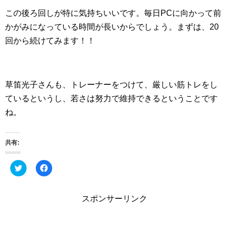
この後ろ回しが特に気持ちいいです。毎日PCに向かって前
かがみになっている時間が長いからでしょう。まずは、20
回から続けてみます！！
草笛光子さんも、トレーナーをつけて、厳しい筋トレをし
ているというし、若さは努力で維持できるということです
ね。
共有:
ク
F
リ
a
ッ
c
ク
e
し
b
スポンサーリンク
て
o
T
o
w
k
i
で
t
共