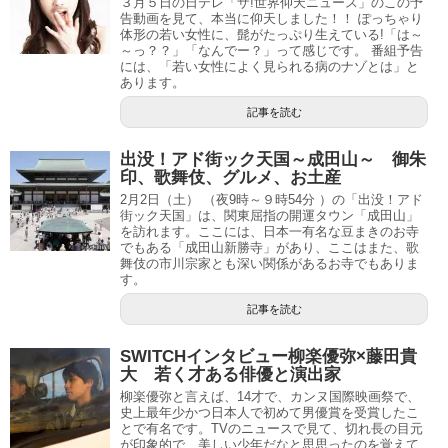
３月５日の日テレ「ザ!世界仰天ニュース」のこの予
告動画を見て、本当に仰天しました！！ ぽっちゃり
体形の若い女性に、髭がたっぷり生えている!「は～
～っ？？」「なんでー？」って感じです。 番組予告
には、「若い女性によく見られる病のナゾとは」と
あります。
記事を読む
出没！アド街ック天国～成田山～ 御朱
印、歌舞伎、グルメ、お土産
2月2日（土） （夜9時～９時54分 ）の「出没！アド
街ック天国」は、関東屈指の開運タウン「成田山」
を訪れます。ここには、日本一有名な豆まきのお寺
でもある「成田山新勝寺」があり、ここはまた、歌
舞伎の市川宗家とも深い関係があるお寺でもありま
す。
記事を読む
SWITCHインタビュー柳楽優弥×藤田貴
大 若く才ある俳優と演出家
柳楽優弥と言えば、14才で、カンヌ国際映画祭で、
史上最年少かつ日本人で初めて男優賞を受賞したこ
とで有名です。TVのニュースで見て、切れ長の目元
が印象的で、美しい少年だなと思思ったのを覚えて