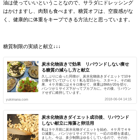
油は使っていいということなので、サラダにドレッシング
はかけますし、肉類も食べます。糖質オフは、空腹感がな
く、健康的に体重をキープできる方法だと思っています。
糖質制限の実績と献立↓↓↓
炭水化物抜きで効果 リバウンドしない痩せ
る糖質の減らし方と献立
久しぶりに会った同僚が、炭水化物抜きダイエットで10キ
ロ痩せていてびっくり！私も翌日から、スタート。その結
果、４ケ月後には４キロ痩せて、体重はBMIが20を切り、
パンツが１サイズ下がってブカブカに。その後、リバウン
ドせずに維持しています。
2018-06-04 14:15
yukimana.com
炭水化物抜きダイエット成功後、リバウンド
しない献立に海藻と卵活用
私は９ケ月前に炭水化物ダイエットを始め、４ケ月で４キ
ロ減量し、パンツが１サイズ下がり、一応の目標を達成し
ました。今は、多少制限はゆるくしているので、その分、