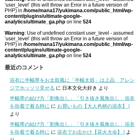
'user_level' (this will throw an Error in a future version of
PHP) in
/home/mana17/yukimana.com/public_html/wp-
content/plugins/ultimate-google-
analytics/ultimate_ga.php
on line
524
Warning
: Use of undefined constant user_level - assumed
'user_level' (this will throw an Error in a future version of
PHP) in
/home/mana17/yukimana.com/public_html/wp-
content/plugins/ultimate-google-
analytics/ultimate_ga.php
on line
524
最近のコメント
浴衣に半幅帯をお太鼓風に「半幅太鼓」は上品 アレン
ジでホッソリ見せる
に
日本文化大好き
より
半幅帯の結び方「割角出し」「引き抜き風角出し」浴衣
を街着で着る時に
に
お買いもの【大人色柄の浴衣】 |
より
半幅帯の結び方「割角出し」「引き抜き風角出し」浴衣
を街着で着る時に
に
浴衣でお出かけ【花火大会】 |
よ
り