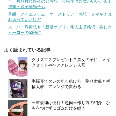
十一月歌舞伎座夜の部感想 市松小僧の女がいい。莟玉
披露・親子連獅子も
月組「アイムフロムーオーストリア」感想 タマキチは
若返っていたけど
スーパー歌舞伎Ⅱ「新版オグリ」隼人主演感想 美しき
ヒーローの物語に
よく読まれている記事
クリスマスプレゼント７歳女の子に、メイ
クセットやヘアアレンジ人形
半幅帯でタレのある結び方 割り太鼓と半
幅太鼓 アレンジで変わる
三重仮紐は便利！超簡単作り方の紹介 ひ
もをつけずにゴムだけを縫う