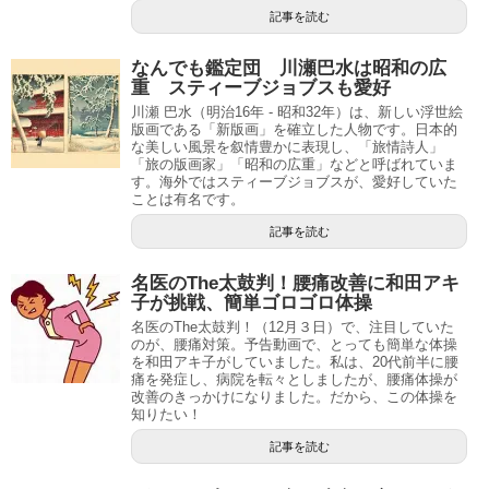
記事を読む
なんでも鑑定団 川瀬巴水は昭和の広
重 スティーブジョブスも愛好
川瀬 巴水（明治16年 - 昭和32年）は、新しい浮世絵
版画である「新版画」を確立した人物です。日本的
な美しい風景を叙情豊かに表現し、「旅情詩人」
「旅の版画家」「昭和の広重」などと呼ばれていま
す。海外ではスティーブジョブスが、愛好していた
ことは有名です。
記事を読む
名医のThe太鼓判！腰痛改善に和田アキ
子が挑戦、簡単ゴロゴロ体操
名医のThe太鼓判！（12月３日）で、注目していた
のが、腰痛対策。予告動画で、とっても簡単な体操
を和田アキ子がしていました。私は、20代前半に腰
痛を発症し、病院を転々としましたが、腰痛体操が
改善のきっかけになりました。だから、この体操を
知りたい！
記事を読む