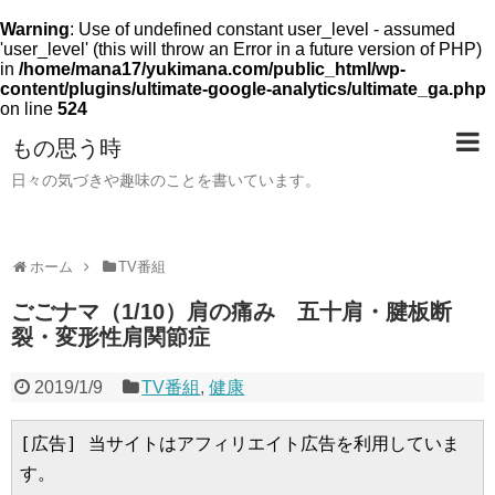
Warning
: Use of undefined constant user_level - assumed
'user_level' (this will throw an Error in a future version of PHP)
in
/home/mana17/yukimana.com/public_html/wp-
content/plugins/ultimate-google-analytics/ultimate_ga.php
on line
524
もの思う時
日々の気づきや趣味のことを書いています。
ホーム
TV番組
ごごナマ（1/10）肩の痛み 五十肩・腱板断
裂・変形性肩関節症
2019/1/9
TV番組
,
健康
[広告] 当サイトはアフィリエイト広告を利用していま
す。