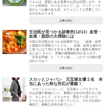
りさんは、西荻にある世界のお店を訪問します。ネ
パール料理店「サジログローブ」は、アンティーク
店のような趣のある店。カフェとしても営業してい
るのがわかります。
記事を読む
主治医が見つかる診療所(12/13）血管・
血液・脂肪の大掃除には
今回の主治医がみつかる診療所では、「血液・血管
と脂肪の大掃除スペシャル」。 血液、血管を健やか
に保つには？増えすぎると悪事を働く脂肪を燃焼す
るには？ さらに、究極の健康鍋対決があります。
「豆乳石狩鍋」と「トマト鍋」。この２つの鍋が選
ばれたのは？
記事を読む
スカッとジャパン 元宝塚女優２名 本
当にあった粋な対応が素敵！
「スカッとジャパン」に、元宝塚トップスターで、
今は女優の貴城けいと、凰稀かなめが出演すると知
り、もしかして、どちらかが、悪役？と思ったり、
どうからむのだろうと思っていたら、それぞれ別の
物語で、素敵な女性の役でした！