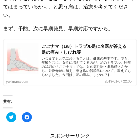
てはまっているかも、と思う肩は、治療を考えてくださ
い。
まず、予防。次に早期発見、早期対応ですから。
ごごナマ（1/8）トラブル足に名医が答える
足の痛み・しびれ等
いつまでも元気に歩けることは、健康の基本です。でも、
年齢と共に、女性に増えてくるのが、足のトラブル。昨年
の11月の「ごごナマ」では、足の専門医・桑原靖さんか
ら、外反母趾に加え、巻き爪の解消法について、教えても
らいました。今回は、足の痛み、しびれです。
2019-01-07 22:35
yukimana.com
共有:
ク
F
リ
a
ッ
c
ク
e
し
b
スポンサーリンク
て
o