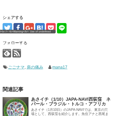
シェアする
g</b>: Use of undefined
0<br /> <b>Warning</b>: Use of undefined
error
 assumed 'user_level' (this
nstant user_level - assumed 'user_level' (this
 a future version of PHP) in
ll throw an Error in a future version of PHP) in
imana.com/public_html/wp-
/home/mana17/yukimana.com/public_html/wp-
フォローする
ns/ultimate-google-
content/plugins/ultimate-google-
ate_ga.php</b> on line
analytics/ultimate_ga.php</b> on line
4</b><br />
<b>524</b><br />
ごごナマ
,
肩の痛み
mana17
関連記事
あさイチ（1/10）JAPA-NAVI西荻窪 ネ
パール・ブラジル・トルコ・アフリカ
あさイチ（1月10日）のJAPA-NAVIでは、東京の穴
場として、西荻窪を紹介します。魚住アナと西尾ま