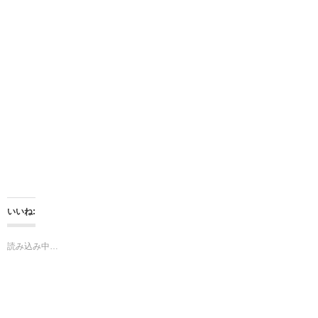
T
o
w
k
i
で
t
共
t
有
e
す
r
る
で
に
共
は
有
ク
(
リ
新
ッ
し
ク
い
し
ウ
て
ィ
く
ン
だ
ド
さ
ウ
い
で
(
開
新
き
し
ま
い
いいね:
す
ウ
)
ィ
ン
ド
読み込み中…
ウ
で
開
き
ま
す
)