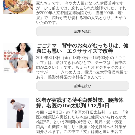
家たち」です。 今や大人気となった伊藤若冲です
が、少し前までは、忘れ去られた絵師でした。それ
が2000年の京都国立博物館での「没後200年 若冲
展」で、図録が売り切れる程の人気となり、火がつ
いたのです。
記事を読む
ごごナマ 背中のお肉がむっちりは、健
康にも悪い エクササイズで改善
2019年3月8日（金）13時00分～14時00分 の「ごご
ナマ」は、助けてきわめびとで、テーマは「背中の
肉がニクい！」です。ちょっとオヤジギャグのよう
ですが・・。 きわめ人は、横浜市立大学客員教授で
あり、整形外科医の中村格子さんです。
記事を読む
医者が実践する薄毛白髪対策、腰痛体
操。名医のThe太鼓判！12月3日
今回（12月3日）の『名医のTHE太鼓判！』は、「名
医の健康法を実践したら本当に健康でいられるか大
検証SP」という3時間の特番で、風邪・髪・便秘・
口臭・血糖値・肩こり・腰痛・冷え性等への対策が
紹介されます。この中で「髪」は他と違い美容で