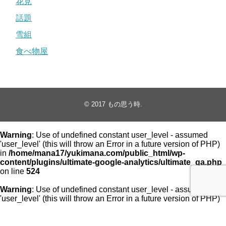
花見
話題
雪組
食べ物屋
© 2017
もの思う時
.
Warning
: Use of undefined constant user_level - assumed
'user_level' (this will throw an Error in a future version of PHP)
in
/home/mana17/yukimana.com/public_html/wp-
content/plugins/ultimate-google-analytics/ultimate_ga.php
on line
524
Warning
: Use of undefined constant user_level - assumed
'user_level' (this will throw an Error in a future version of PHP)
in
/home/mana17/yukimana.com/public_html/wp-
content/plugins/ultimate-google-analytics/ultimate_ga.php
on line
524