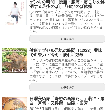
ゲンキの時間 腰痛・膝痛・肩こりを解
消する足指のばし「ゆびのば体操」
5／19の「健康カプセル!ゲンキの時間」は、【肩こ
り、腰痛、首こり大改善!驚異「足指のばし」】がテ
ーマです。出演するのは、福岡市で「みらいクリニ
ック」を開業している今井一彰先生。 今井先生は、
腰痛等の痛みの原因ではという独自の視点を持ちま
した。
記事を読む
健康カプセル元気の時間（12/23）薬味
で血管力・冷え・疲れに効果
「ニッポンの皆様に健康生活を」この言葉をキーワ
ードに、すぐに役立つ健康情報を伝えるのが、「健
康カプセル元気の時間」です。今回は、冬に食べた
い「薬味の健康パワー」について。高知県は生姜の
産地ですが、そこでは、生姜にさらにプラスするも
のが。
記事を読む
日曜美術館「奇想の画家たち」若冲・蕭
白・芦雪・又兵衛・白隠・国芳
2019年3月10日（日） の日曜美術館は、「奇想の画