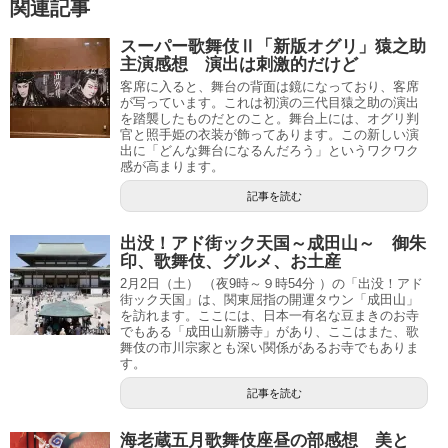
関連記事
スーパー歌舞伎Ⅱ「新版オグリ」猿之助
主演感想 演出は刺激的だけど
客席に入ると、舞台の背面は鏡になっており、客席
が写っています。これは初演の三代目猿之助の演出
を踏襲したものだとのこと。舞台上には、オグリ判
官と照手姫の衣装が飾ってあります。この新しい演
出に「どんな舞台になるんだろう」というワクワク
感が高まります。
記事を読む
出没！アド街ック天国～成田山～ 御朱
印、歌舞伎、グルメ、お土産
2月2日（土） （夜9時～９時54分 ）の「出没！アド
街ック天国」は、関東屈指の開運タウン「成田山」
を訪れます。ここには、日本一有名な豆まきのお寺
でもある「成田山新勝寺」があり、ここはまた、歌
舞伎の市川宗家とも深い関係があるお寺でもありま
す。
記事を読む
海老蔵五月歌舞伎座昼の部感想 美と