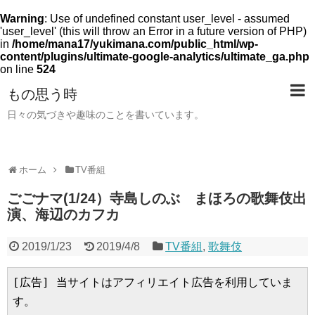
Warning
: Use of undefined constant user_level - assumed
'user_level' (this will throw an Error in a future version of PHP)
in
/home/mana17/yukimana.com/public_html/wp-
content/plugins/ultimate-google-analytics/ultimate_ga.php
on line
524
もの思う時
日々の気づきや趣味のことを書いています。
ホーム
TV番組
ごごナマ(1/24）寺島しのぶ まほろの歌舞伎出
演、海辺のカフカ
2019/1/23
2019/4/8
TV番組
,
歌舞伎
[広告] 当サイトはアフィリエイト広告を利用していま
す。