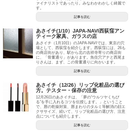
ァイナリストであったり。みなわかわかしく綺麗で
す。
記事を読む
あさイチ(1/10）JAPA-NAVI西荻窪アン
ティーク家具、ガラスの店
あさイチ（1月10日）のJAPA-NAVIでは、東京の穴
場として、西荻窪を紹介します。西荻窪には、26も
の商店街があり、駅から北の吉祥寺寄りの商店街
に、「骨董通り」があります。魚住穴アナと西尾ま
りさんは、まず、この骨董通りに向かいます。
記事を読む
あさイチ（12/26）リップ化粧品の選び
方。テスター・保存の注意
12月26日のあさイチは、「夢の“ウルツヤくちび
る”を手に入れるコツを伝授します。」ということ
で、唇の乾燥対策、唇まわりのタルミ等解消の顔エ
クササイズ、続いて、リップ化粧品の選び方、注意
点についても紹介します。
記事を読む