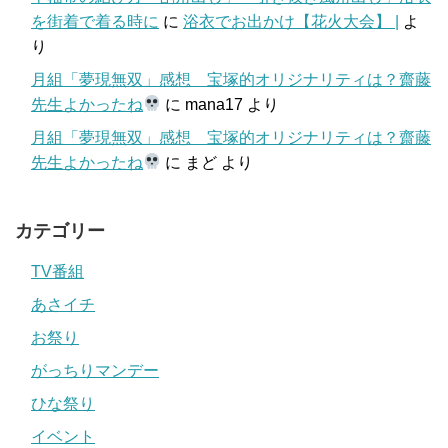
を街着で着る時に
に
浴衣でお出かけ【花火大会】 |
よ
り
月組「夢現無双」感想 宝塚的オリジナリティは？齋藤
先生よかったね
に
mana17
より
月組「夢現無双」感想 宝塚的オリジナリティは？齋藤
先生よかったね
に
まど
より
カテゴリー
TV番組
あさイチ
お祭り
がっちりマンデー
ひな祭り
イベント