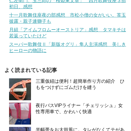
仁左衛門、玉三郎の「桜姫東文章」 四月歌舞伎座３部
初日、感想
十一月歌舞伎座夜の部感想 市松小僧の女がいい。莟玉
披露・親子連獅子も
月組「アイムフロムーオーストリア」感想 タマキチは
若返っていたけど
スーパー歌舞伎Ⅱ「新版オグリ」隼人主演感想 美しき
ヒーローの物語に
よく読まれている記事
三重仮紐は便利！超簡単作り方の紹介 ひ
もをつけずにゴムだけを縫う
夜行バスVIPライナー「チェリッシュ」女
性専用車で、かわいく快適
半幅帯をお太鼓風に。タレがなくてテがあ