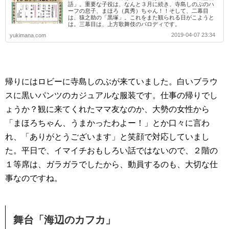
語」。重要な子役は、なんと３月に続き、寺島しのぶのハ
ーフの息子、まほろ（真秀）ちゃん！！そして、二幕目
は、猿之助の「黒塚」。これをまた観られる日がこようと
は。三幕目は、上方歌舞伎のパロディです。
2019-04-07 23:34
yukimana.com
帰りにはロビーに寺島しのぶが来ていました。白いブラウ
スに黒いパンツのカジュアルな服装です。仕事の帰りでし
ょうか？観に来てくれたママ友なのか、大勢の女性から
「まほろちゃん、うまかったわよー！」とか口々に言わ
れ、「ありがとうございます」と笑顔で対応していまし
た。平日で、イマイチおもしろい話ではないので、２階の
１等席は、ガラガラでしたから、動員するのも、大切な仕
事なのですね。
舞台「海辺のカフカ」