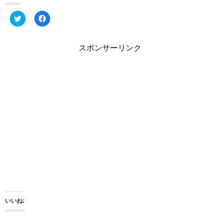
ク
F
リ
a
ッ
c
ク
e
し
b
スポンサーリンク
て
o
T
o
w
k
i
で
t
共
t
有
e
す
r
る
で
に
共
は
有
ク
(
リ
新
ッ
し
ク
い
し
ウ
て
ィ
く
ン
だ
ド
さ
ウ
い
で
(
開
新
き
し
ま
い
いいね:
す
ウ
)
ィ
ン