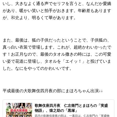
いし、大きなよく通る声でセリフを言うと、なんだか愛嬌
があり、暖かい笑いと拍手がおきます。年齢差もあります
が、
和史
より、明るくて華があります。
また、最後は、狐の子供だったということで、子供狐の、
真っ白い衣装で登場します。これが、超絶かわいかったで
す！お正月なので、最後のタオル撒きの時には、この可愛
い姿で花道に登場し、タオルを「エイッ！」と投げていま
した。なにをやってのかわいいです。
平成最後の大歌舞伎四月夜の部にまほろちゃん出演↓↓
歌舞伎座四月夜 仁左衛門とまほろの「実盛
物語」、猿之助の「黒塚」
四月の歌舞伎座夜の部は、一幕目は、仁左衛門の「実盛物