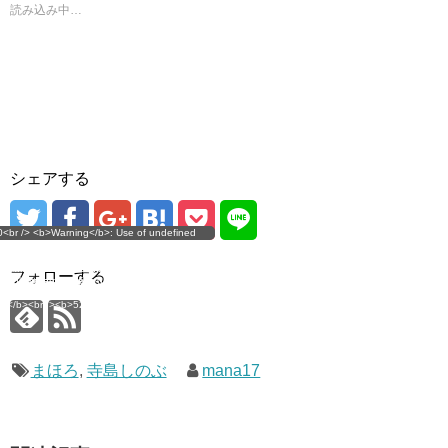
ド
読み込み中…
ウ
で
開
き
ま
す
)
シェアする
g</b>: Use of undefined
0<br /> <b>Warning</b>: Use of undefined
error
 assumed 'user_level' (this
nstant user_level - assumed 'user_level' (this
 a future version of PHP) in
ll throw an Error in a future version of PHP) in
imana.com/public_html/wp-
/home/mana17/yukimana.com/public_html/wp-
フォローする
ns/ultimate-google-
content/plugins/ultimate-google-
ate_ga.php</b> on line
analytics/ultimate_ga.php</b> on line
4</b><br />
<b>524</b><br />
まほろ
,
寺島しのぶ
mana17