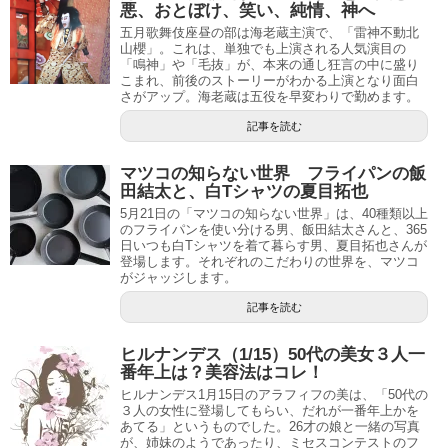
悪、おとぼけ、笑い、純情、神へ
五月歌舞伎座昼の部は海老蔵主演で、「雷神不動北
山櫻」。これは、単独でも上演される人気演目の
「鳴神」や「毛抜」が、本来の通し狂言の中に盛り
こまれ、前後のストーリーがわかる上演となり面白
さがアップ。海老蔵は五役を早変わりで勤めます。
記事を読む
マツコの知らない世界 フライパンの飯
田結太と、白Tシャツの夏目拓也
5月21日の「マツコの知らない世界」は、40種類以上
のフライパンを使い分ける男、飯田結太さんと、365
日いつも白Tシャツを着て暮らす男、夏目拓也さんが
登場します。それぞれのこだわりの世界を、マツコ
がジャッジします。
記事を読む
ヒルナンデス（1/15）50代の美女３人一
番年上は？美容法はコレ！
ヒルナンデス1月15日のアラフィフの美は、「50代の
３人の女性に登場してもらい、だれが一番年上かを
あてる」というものでした。26才の娘と一緒の写真
が、姉妹のようであったり、ミセスコンテストのフ