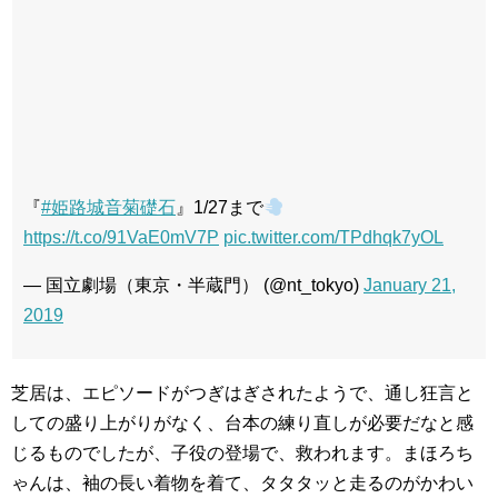
『
#姫路城音菊礎石
』1/27まで
https://t.co/91VaE0mV7P
pic.twitter.com/TPdhqk7yOL
— 国立劇場（東京・半蔵門） (@nt_tokyo)
January 21,
2019
芝居は、エピソードがつぎはぎされたようで、通し狂言と
しての盛り上がりがなく、台本の練り直しが必要だなと感
じるものでしたが、子役の登場で、救われます。まほろち
ゃんは、袖の長い着物を着て、タタタッと走るのがかわい