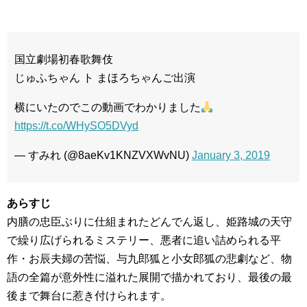
国立劇場初春歌舞伎
じゅふちゃん ト まほろちゃんご出演
横にいたのでこの動画でわかりました
https://t.co/WHySO5DVyd
— すみれ (@8aeKv1KNZVXWvNU)
January 3, 2019
あらすじ
内膳の忠臣ぶりに仕組まれたどんでん返し、姫路城の天守
で繰り広げられるミステリー、悪者に追い詰められる平
作・お辰夫婦の苦悩、与九郎狐と小女郎狐の悲劇など、物
語の全篇が意外性に溢れた展開で描かれており、最後の最
後まで舞台に惹き付けられます。