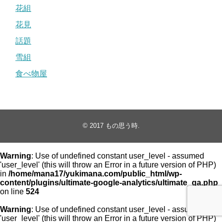
花組
花見
話題
雪組
食べ物屋
© 2017
もの思う時
.
Warning
: Use of undefined constant user_level - assumed
'user_level' (this will throw an Error in a future version of PHP)
in
/home/mana17/yukimana.com/public_html/wp-
content/plugins/ultimate-google-analytics/ultimate_ga.php
on line
524
Warning
: Use of undefined constant user_level - assumed
'user_level' (this will throw an Error in a future version of PHP)