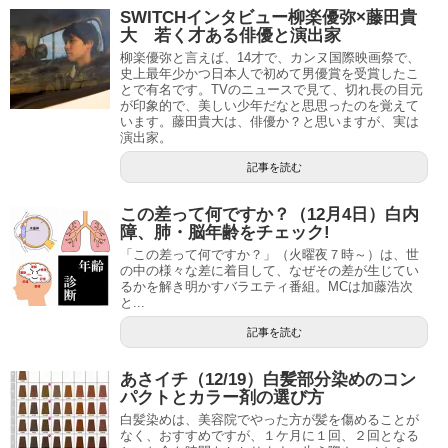
SWITCHインタビュー柳楽優弥×藤田貴
大 若く才ある俳優と演出家
柳楽優弥と言えば、14才で、カンヌ国際映画祭で、
史上最年少かつ日本人で初めて男優賞を受賞したこ
とで有名です。TVのニュースで見て、切れ長の目元
が印象的で、美しい少年だなと思思ったのを覚えて
います。藤田貴大は、俳優か？と思いますが、実は
演出家。
記事を読む
この差って何ですか？（12月4日）白内
障、肺・脳年齢をチェック!
「この差って何ですか？」（火曜夜７時～）は、世
の中の様々な差に着目して、なぜその差が生じてい
るかを解き明かすバラエティ番組。MCは加藤浩次
と...
記事を読む
あさイチ（12/19）白髪部分染めのコン
パクトとカラー剤の選び方
白髪染めは、美容院でやった方が髪を傷めることが
なく、おすすめですが、１ケ月に１回、２回となる