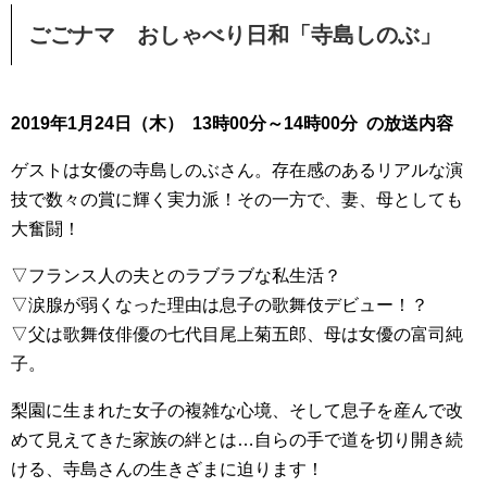
ごごナマ おしゃべり日和「寺島しのぶ」
2019年1月24日（木） 13時00分～14時00分 の放送内容
ゲストは女優の寺島しのぶさん。存在感のあるリアルな演
技で数々の賞に輝く実力派！その一方で、妻、母としても
大奮闘！
▽フランス人の夫とのラブラブな私生活？
▽涙腺が弱くなった理由は息子の歌舞伎デビュー！？
▽父は歌舞伎俳優の七代目尾上菊五郎、母は女優の富司純
子。
梨園に生まれた女子の複雑な心境、そして息子を産んで改
めて見えてきた家族の絆とは…自らの手で道を切り開き続
ける、寺島さんの生きざまに迫ります！