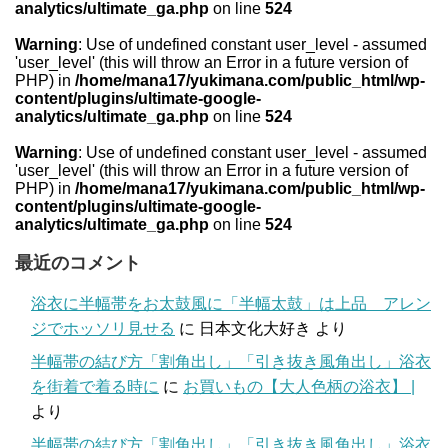
analytics/ultimate_ga.php
on line
524
Warning
: Use of undefined constant user_level - assumed
'user_level' (this will throw an Error in a future version of
PHP) in
/home/mana17/yukimana.com/public_html/wp-
content/plugins/ultimate-google-
analytics/ultimate_ga.php
on line
524
Warning
: Use of undefined constant user_level - assumed
'user_level' (this will throw an Error in a future version of
PHP) in
/home/mana17/yukimana.com/public_html/wp-
content/plugins/ultimate-google-
analytics/ultimate_ga.php
on line
524
最近のコメント
浴衣に半幅帯をお太鼓風に「半幅太鼓」は上品 アレン
ジでホッソリ見せる
に
日本文化大好き
より
半幅帯の結び方「割角出し」「引き抜き風角出し」浴衣
を街着で着る時に
に
お買いもの【大人色柄の浴衣】 |
より
半幅帯の結び方「割角出し」「引き抜き風角出し」浴衣