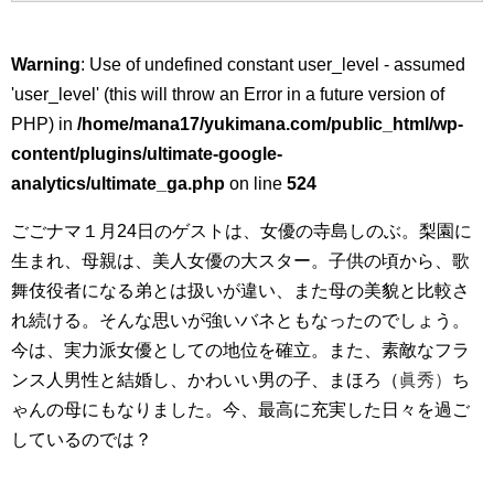
Warning
: Use of undefined constant user_level - assumed
'user_level' (this will throw an Error in a future version of
PHP) in
/home/mana17/yukimana.com/public_html/wp-
content/plugins/ultimate-google-
analytics/ultimate_ga.php
on line
524
ごごナマ１月24日のゲストは、女優の寺島しのぶ。梨園に
生まれ、母親は、美人女優の大スター。子供の頃から、歌
舞伎役者になる弟とは扱いが違い、また母の美貌と比較さ
れ続ける。そんな思いが強いバネともなったのでしょう。
今は、実力派女優としての地位を確立。また、素敵なフラ
ンス人男性と結婚し、かわいい男の子、まほろ（
眞秀）
ち
ゃんの母にもなりました。今、最高に充実した日々を過ご
しているのでは？