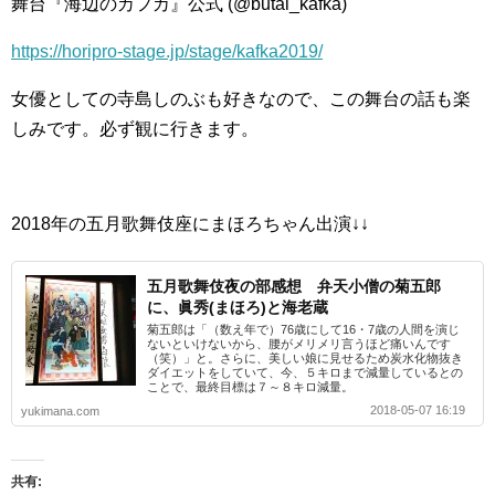
舞台『海辺のカフカ』公式 (@butai_kafka)
https://horipro-stage.jp/stage/kafka2019/
女優としての寺島しのぶも好きなので、この舞台の話も楽
しみです。必ず観に行きます。
2018年の五月歌舞伎座にまほろちゃん出演↓↓
五月歌舞伎夜の部感想 弁天小僧の菊五郎
に、眞秀(まほろ)と海老蔵
菊五郎は「（数え年で）76歳にして16・7歳の人間を演じ
ないといけないから、腰がメリメリ言うほど痛いんです
（笑）」と。さらに、美しい娘に見せるため炭水化物抜き
ダイエットをしていて、今、５キロまで減量しているとの
ことで、最終目標は７～８キロ減量。
2018-05-07 16:19
yukimana.com
共有: