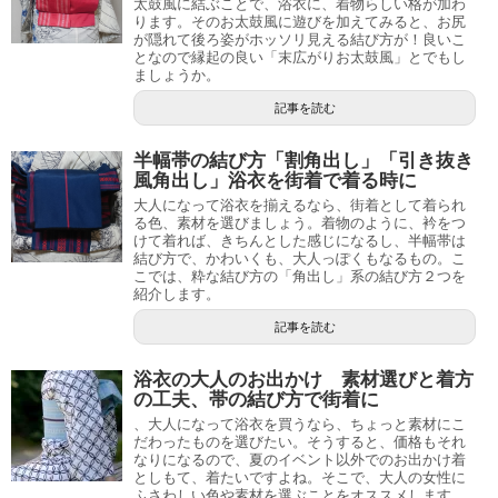
太鼓風に結ぶことで、浴衣に、着物らしい格が加わ
ります。そのお太鼓風に遊びを加えてみると、お尻
が隠れて後ろ姿がホッソリ見える結び方が！良いこ
となので縁起の良い「末広がりお太鼓風」とでもし
ましょうか。
記事を読む
半幅帯の結び方「割角出し」「引き抜き
風角出し」浴衣を街着で着る時に
大人になって浴衣を揃えるなら、街着として着られ
る色、素材を選びましょう。着物のように、衿をつ
けて着れば、きちんとした感じになるし、半幅帯は
結び方で、かわいくも、大人っぽくもなるもの。こ
こでは、粋な結び方の「角出し」系の結び方２つを
紹介します。
記事を読む
浴衣の大人のお出かけ 素材選びと着方
の工夫、帯の結び方で街着に
、大人になって浴衣を買うなら、ちょっと素材にこ
だわったものを選びたい。そうすると、価格もそれ
なりになるので、夏のイベント以外でのお出かけ着
としもて、着たいですよね。そこで、大人の女性に
ふさわしい色や素材を選ぶことをオススメします。