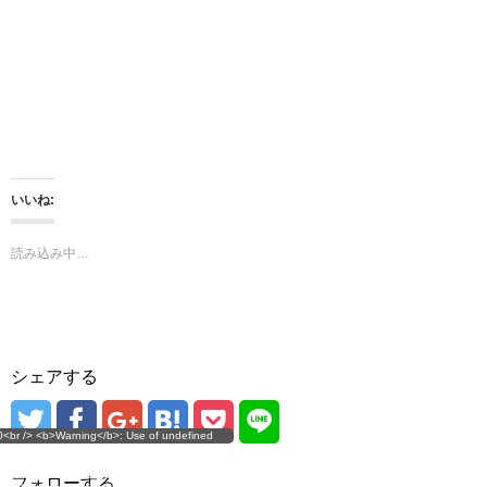
有
ク
(
リ
新
ッ
し
ク
い
し
ウ
て
ィ
く
ン
だ
ド
さ
ウ
い
で
(
開
新
き
し
ま
い
いいね:
す
ウ
)
ィ
ン
ド
読み込み中…
ウ
で
開
き
ま
す
)
シェアする
g</b>: Use of undefined
0<br /> <b>Warning</b>: Use of undefined
error
 assumed 'user_level' (this
nstant user_level - assumed 'user_level' (this
 a future version of PHP) in
ll throw an Error in a future version of PHP) in
imana.com/public_html/wp-
/home/mana17/yukimana.com/public_html/wp-
フォローする