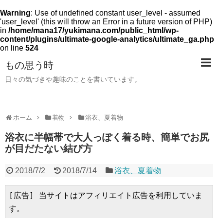
Warning
: Use of undefined constant user_level - assumed
'user_level' (this will throw an Error in a future version of PHP)
in
/home/mana17/yukimana.com/public_html/wp-
content/plugins/ultimate-google-analytics/ultimate_ga.php
on line
524
もの思う時
日々の気づきや趣味のことを書いています。
ホーム
着物
浴衣、夏着物
浴衣に半幅帯で大人っぽく着る時、簡単でお尻
が目だたない結び方
2018/7/2
2018/7/14
浴衣、夏着物
[広告] 当サイトはアフィリエイト広告を利用していま
す。