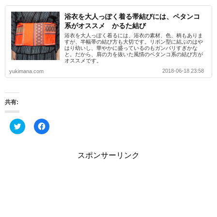
浴衣を大人っぽく着る帯結びには、ペタンコ
系がオススメ かるた結び
浴衣を大人っぽく着るには、浴衣の素材、色、柄もありま
すが、半幅帯の結び方も大切です。リボン型に結ぶのはや
はり幼いし、華やかに盛っているのもガンバリすぎかな
と。だから、肩の力を抜いた風情のペタンコ系の結び方が
オススメです。
2018-06-18 23:58
yukimana.com
共有:
ク
F
リ
a
ッ
c
ク
e
し
b
スポンサーリンク
て
o
T
o
w
k
i
で
t
共
t
有
e
す
r
る
で
に
共
は