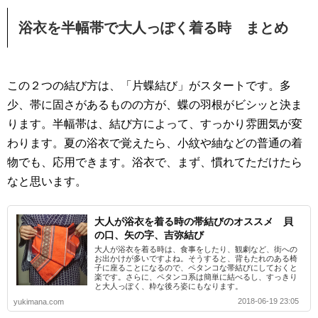
浴衣を半幅帯で大人っぽく着る時 まとめ
この２つの結び方は、「片蝶結び」がスタートです。多
少、帯に固さがあるものの方が、蝶の羽根がビシッと決ま
ります。半幅帯は、結び方によって、すっかり雰囲気が変
わります。夏の浴衣で覚えたら、小紋や紬などの普通の着
物でも、応用できます。浴衣で、まず、慣れてただけたら
なと思います。
大人が浴衣を着る時の帯結びのオススメ 貝
の口、矢の字、吉弥結び
大人が浴衣を着る時は、食事をしたり、観劇など、街への
お出かけが多いですよね。そうすると、背もたれのある椅
子に座ることになるので、ペタンコな帯結びにしておくと
楽です。さらに、ペタンコ系は簡単に結べるし、すっきり
と大人っぽく、粋な後ろ姿にもなります。
2018-06-19 23:05
yukimana.com