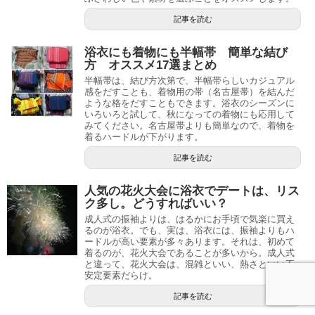
記事を読む
浴衣にも着物にも半幅帯 簡単な結び
方 オススメ17選まとめ
半幅帯は、結び方次第で、半幅帯らしいカジュアル
感をだすことも、着物用の帯（名古屋帯）を結んだ
ような格をだすこともできます。浴衣のシーズンに
いろいろと試して、秋になっての着物にも応用して
みてください。名古屋帯よりも簡単なので、着物を
着るハードルが下がります。
記事を読む
人気の花火大会に浴衣でデートは、リス
ク多し。どうすればいい？
成人式の振袖よりは、はるかにお手頃で気楽に買え
るのが浴衣。でも、実は、浴衣には、振袖よりもハ
ードルが高い要素が多々あります。それは、初めて
着るのが、花火大会であることが多いから。成人式
と違って、花火大会は、混雑といい、熱さといい不
安定要素だらけ。
記事を読む