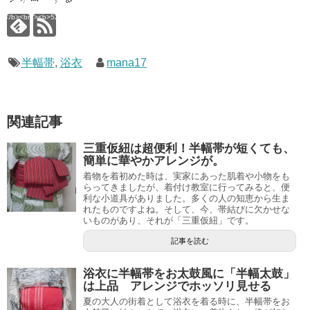
ns/ultimate-google-
content/plugins/ultimate-google-
ate_ga.php</b> on line
analytics/ultimate_ga.php</b> on line
4</b><br />
<b>524</b><br />
半幅帯
,
浴衣
mana17
関連記事
三重仮紐は超便利！半幅帯が短くても、
簡単に華やかアレンジが。
着物を着初めた時は、実家にあった肌着や小物をも
らってきましたが、着付け教室に行ってみると、便
利な小道具がありました。多くの人の知恵から生ま
れたものですよね。そして、今、帯結びに欠かせな
いものがあり、それが「三重仮紐」です。
記事を読む
浴衣に半幅帯をお太鼓風に「半幅太鼓」
は上品 アレンジでホッソリ見せる
夏の大人の街着として浴衣を着る時に、半幅帯をお