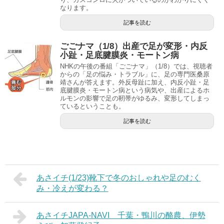
なります。
記事を読む
ごごナマ（1/8）出産で足が変形・内反
小趾・足底腱膜炎・モートン病
NHKの午後の番組「ごごナマ」（1/8）では、視聴者
からの「足の悩み・トラブル」に、足の専門医桑原
靖さんが答えます。外反母趾に加え、内反小趾・足
底腱膜炎・モートン病という病気や、出産によるホ
ルモンの影響で足の靭帯がゆるみ、変形してしまっ
ているということも。
記事を読む
あさイチ(1/23)靴下で冬のおしゃれや足のむく
み・冷えが変わる？
あさイチJAPA-NAVI 千葉・鴨川の酪農、伊勢