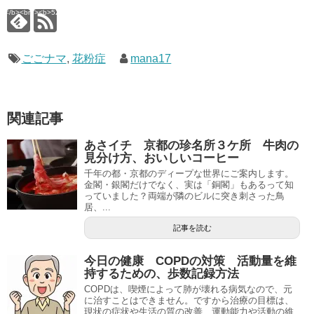
ate_ga.php</b> on line
analytics/ultimate_ga.php</b> on line
4</b><br />
<b>524</b><br />
ごごナマ
,
花粉症
mana17
関連記事
あさイチ 京都の珍名所３ケ所 牛肉の
見分け方、おいしいコーヒー
千年の都・京都のディープな世界にご案内します。
金閣・銀閣だけでなく、実は「銅閣」もあるって知
っていました？両端が隣のビルに突き刺さった鳥
居、...
記事を読む
今日の健康 COPDの対策 活動量を維
持するための、歩数記録方法
COPDは、喫煙によって肺が壊れる病気なので、元
に治すことはできません。ですから治療の目標は、
現状の症状や生活の質の改善、運動能力や活動の維