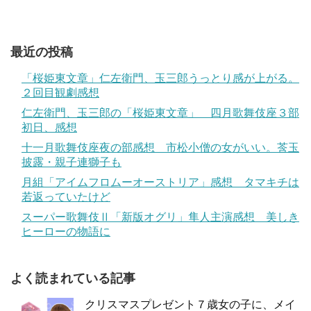
最近の投稿
「桜姫東文章」仁左衛門、玉三郎うっとり感が上がる。
２回目観劇感想
仁左衛門、玉三郎の「桜姫東文章」 四月歌舞伎座３部
初日、感想
十一月歌舞伎座夜の部感想 市松小僧の女がいい。莟玉
披露・親子連獅子も
月組「アイムフロムーオーストリア」感想 タマキチは
若返っていたけど
スーパー歌舞伎Ⅱ「新版オグリ」隼人主演感想 美しき
ヒーローの物語に
よく読まれている記事
クリスマスプレゼント７歳女の子に、メイ