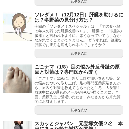
記事を読む
ソレダメ！（12月12日）肝臓を助けるに
は？冬野菜の見分け方は？
今回の「ソレダメ！スペシャル」は、「旬の食べ物
で年末の弱った肝臓改善ＳＰ」。 肝臓は、「沈黙の
臓器」と言われるように、悪くなっていても、なか
なか気づくことができません。 どうすれば、健康な
肝臓でお正月を迎えられるのでしょうか？
記事を読む
ごごナマ（1/8）足の悩み外反母趾の原
因と対策は？専門医から聞く
「ごごナマ」11/6に、外反母趾や痛い巻き爪等、足
の悩みについて取り上げ、足の専門医桑原靖さんか
ら、原因や対策を教えてもらったところ、大反響！
放送中に200通ものメールやFAXが届くことに。再
度、桑原先生ご登場いただき、みなさんから来た質
問にお答えします。
記事を読む
スカッとジャパン 元宝塚女優２名 本
当にあった粋な対応が素敵！