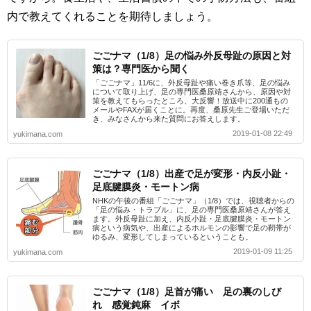
内で教えてくれることを期待しましょう。
ごごナマ（1/8）足の悩み外反母趾の原因と対
策は？専門医から聞く
「ごごナマ」11/6に、外反母趾や痛い巻き爪等、足の悩み
について取り上げ、足の専門医桑原靖さんから、原因や対
策を教えてもらったところ、大反響！放送中に200通もの
メールやFAXが届くことに。再度、桑原先生ご登場いただ
き、みなさんから来た質問にお答えします。
2019-01-08 22:49
yukimana.com
ごごナマ（1/8）出産で足が変形・内反小趾・
足底腱膜炎・モートン病
NHKの午後の番組「ごごナマ」（1/8）では、視聴者からの
「足の悩み・トラブル」に、足の専門医桑原靖さんが答え
ます。外反母趾に加え、内反小趾・足底腱膜炎・モートン
病という病気や、出産によるホルモンの影響で足の靭帯が
ゆるみ、変形してしまっているということも。
2019-01-09 11:25
yukimana.com
ごごナマ（1/8）足首が痛い 足の裏のしび
れ 感覚鈍麻 イボ