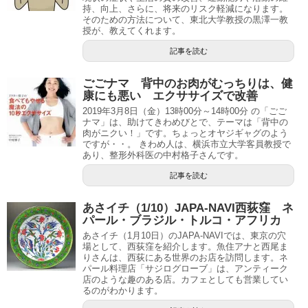
持、向上、さらに、将来のリスク軽減になります。
そのための方法について、東北大学教授の黒澤一教
授が、教えてくれます。
記事を読む
ごごナマ 背中のお肉がむっちりは、健
康にも悪い エクササイズで改善
2019年3月8日（金）13時00分～14時00分 の「ごご
ナマ」は、助けてきわめびとで、テーマは「背中の
肉がニクい！」です。ちょっとオヤジギャグのよう
ですが・・。 きわめ人は、横浜市立大学客員教授で
あり、整形外科医の中村格子さんです。
記事を読む
あさイチ（1/10）JAPA-NAVI西荻窪 ネ
パール・ブラジル・トルコ・アフリカ
あさイチ（1月10日）のJAPA-NAVIでは、東京の穴
場として、西荻窪を紹介します。魚住アナと西尾ま
りさんは、西荻にある世界のお店を訪問します。ネ
パール料理店「サジログローブ」は、アンティーク
店のような趣のある店。カフェとしても営業してい
るのがわかります。