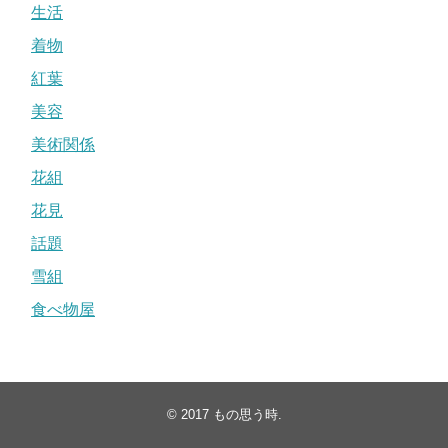
生活
着物
紅葉
美容
美術関係
花組
花見
話題
雪組
食べ物屋
© 2017
もの思う時
.