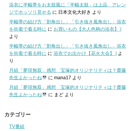
浴衣に半幅帯をお太鼓風に「半幅太鼓」は上品 アレン
ジでホッソリ見せる
に
日本文化大好き
より
半幅帯の結び方「割角出し」「引き抜き風角出し」浴衣
を街着で着る時に
に
お買いもの【大人色柄の浴衣】 |
より
半幅帯の結び方「割角出し」「引き抜き風角出し」浴衣
を街着で着る時に
に
浴衣でお出かけ【花火大会】 |
よ
り
月組「夢現無双」感想 宝塚的オリジナリティは？齋藤
先生よかったね
に
mana17
より
月組「夢現無双」感想 宝塚的オリジナリティは？齋藤
先生よかったね
に
まど
より
カテゴリー
TV番組