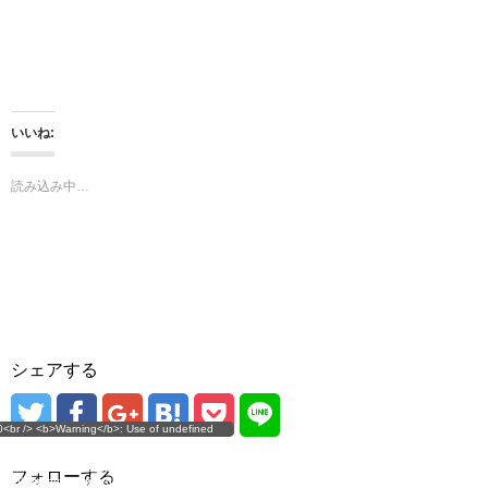
ウ
て
ィ
く
ン
だ
ド
さ
ウ
い
で
(
開
新
き
し
ま
い
いいね:
す
ウ
)
ィ
ン
ド
読み込み中…
ウ
で
開
き
ま
す
)
シェアする
g</b>: Use of undefined
0<br /> <b>Warning</b>: Use of undefined
error
 assumed 'user_level' (this
nstant user_level - assumed 'user_level' (this
 a future version of PHP) in
ll throw an Error in a future version of PHP) in
imana.com/public_html/wp-
/home/mana17/yukimana.com/public_html/wp-
フォローする
ns/ultimate-google-
content/plugins/ultimate-google-