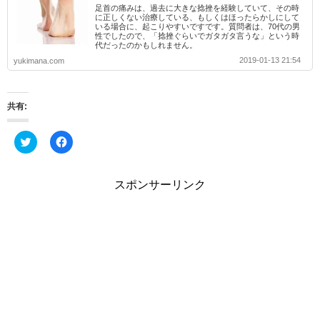
足首の痛みは、過去に大きな捻挫を経験していて、その時
に正しくない治療している、もしくはほったらかしにして
いる場合に、起こりやすいですです。質問者は、70代の男
性でしたので、「捻挫ぐらいでガタガタ言うな」という時
代だったのかもしれません。
2019-01-13 21:54
yukimana.com
共有:
ク
F
リ
a
ッ
c
ク
e
し
b
スポンサーリンク
て
o
T
o
w
k
i
で
t
共
t
有
e
す
r
る
で
に
共
は
有
ク
(
リ
新
ッ
し
ク
い
し