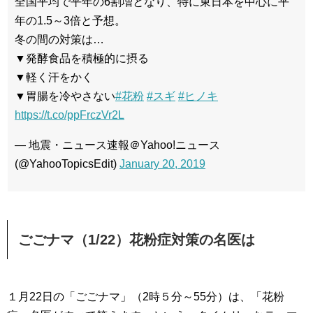
全国平均で平年の6割増となり、特に東日本を中心に平
年の1.5～3倍と予想。
冬の間の対策は…
▼発酵食品を積極的に摂る
▼軽く汗をかく
▼胃腸を冷やさない
#花粉
#スギ
#ヒノキ
https://t.co/ppFrczVr2L
— 地震・ニュース速報＠Yahoo!ニュース
(@YahooTopicsEdit)
January 20, 2019
ごごナマ（1/22）花粉症対策の名医は
１月22日の「ごごナマ」（2時５分～55分）は、「花粉