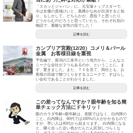
「スカッとジャパン」に、元宝塚トップスターで、
今は女優の貴城けいと、凰稀かなめが出演すると知
り、もしかして、どちらかが、悪役？と思ったり、
どうからむのだろうと思っていたら、それぞれ別の
物語で、素敵な女性の役でした！
記事を読む
カンブリア宮殿(12/20）コメリ＆パール
金属 お客様目線を重視
予告編で、新潟の三条市という地方から、こんなユ
ニークな会社が２つもあるのか、ということに、ま
ず、驚きました。また、ＴＶを見て、両社とも、お
客様の目線で物づくりをするユニークで、すばらし
い会社であることがわかりました。
記事を読む
この差ってなんですか？眼年齢を知る簡
単チェック方法にドキリッ！
眼のカラダ年齢=眼年齢は、老眼ではなく、白内障の
こと。白内障は、80代では100%の人がかかるもので
すが、早い人は40代から始まります。 白内障になる
と、隣り合った近い色がだんだん区別しづらくな
り、ガスコンロに火がついているのがわかりにくく