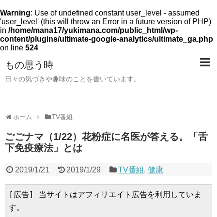
Warning
: Use of undefined constant user_level - assumed
'user_level' (this will throw an Error in a future version of PHP)
in
/home/mana17/yukimana.com/public_html/wp-
content/plugins/ultimate-google-analytics/ultimate_ga.php
on line
524
もの思う時
日々の気づきや趣味のことを書いています。
ホーム
TV番組
ごごナマ（1/22）花粉症に名医が答える。「舌
下免疫療法」とは
2019/1/21
2019/1/29
TV番組
,
健康
[広告] 当サイトはアフィリエイト広告を利用していま
す。