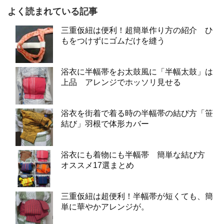
よく読まれている記事
三重仮紐は便利！超簡単作り方の紹介 ひ
もをつけずにゴムだけを縫う
浴衣に半幅帯をお太鼓風に「半幅太鼓」は
上品 アレンジでホッソリ見せる
浴衣を街着で着る時の半幅帯の結び方「笹
結び」羽根で体形カバー
浴衣にも着物にも半幅帯 簡単な結び方
オススメ17選まとめ
三重仮紐は超便利！半幅帯が短くても、簡
単に華やかアレンジが。