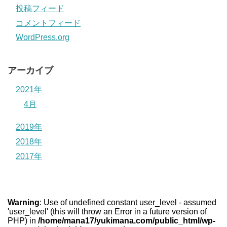
投稿フィード
コメントフィード
WordPress.org
アーカイブ
2021年
4月
2019年
2018年
2017年
Warning
: Use of undefined constant user_level - assumed
'user_level' (this will throw an Error in a future version of
PHP) in
/home/mana17/yukimana.com/public_html/wp-