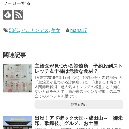
imana.com/public_html/wp-
/home/mana17/yukimana.com/public_html/wp-
フォローする
ns/ultimate-google-
content/plugins/ultimate-google-
ate_ga.php</b> on line
analytics/ultimate_ga.php</b> on line
4</b><br />
<b>524</b><br />
50代
,
ヒルナンデス
,
美女
mana17
関連記事
主治医が見つかる診療所 予約殺到スト
レッチ＆干柿は危険な食材？
TV東京2019年3月7日（木） 19時53分～21時48分 の
「主治医が見つかる診療所」は、「痩せる！肩こり
＆関節痛解消！超人気ストレッチの極意」と「知ら
ないと命を落とす、我が家のキケンな習慣」の二本
立てのスペシャル版です。
記事を読む
出没！アド街ック天国～成田山～ 御朱
印、歌舞伎、グルメ、お土産