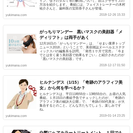
イン、顎下のタルミ等の解消について、顔エクササイズの
方法を紹介します。 番組には、フェイストレーナーの木村
祐介さんと、歯科医の宝田恭子さんが登場。
2018-12-26 15:33
yukimana.com
がっちりマンデー 黒いマスクの美顔器「メ
ディリフト」は両手があく
12月16日の「がっちりマンデー」は、「せまい業界トップ
ニュース2018」ということで、美容雑誌ヌーベルエステテ
ィックスパの編集長を訪問。「発売１ケ月で完売」「今ま
でとは全く違う美顔器で効果もすごい」と紹介されたのが
「黒いマスクの美顔器」です。
2018-12-17 01:50
yukimana.com
ヒルナンデス（1/15）「奇跡のアラフィフ美
女」から何を学べるか？
ヒルナンデスは、平日11時55分～13時55分の、お昼の人気
番組。１月15日の番組予告でチェックしたのが、「奇跡の
アラフィフ美の秘訣大公開」で、「奇跡の50代美女」が大
集合するとのこと。どんな方たちでしょう。楽しみです
ね。
2019-01-14 23:25
yukimana.com
白髪にヘアカラートリートメント １回でも