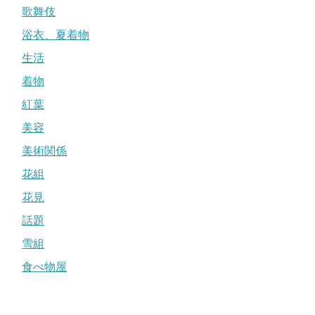
歌舞伎
浴衣、夏着物
生活
着物
紅葉
美容
美術関係
花組
花見
話題
雪組
食べ物屋