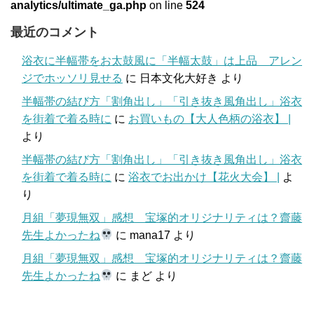
analytics/ultimate_ga.php
on line
524
最近のコメント
浴衣に半幅帯をお太鼓風に「半幅太鼓」は上品 アレン
ジでホッソリ見せる
に
日本文化大好き
より
半幅帯の結び方「割角出し」「引き抜き風角出し」浴衣
を街着で着る時に
に
お買いもの【大人色柄の浴衣】 |
より
半幅帯の結び方「割角出し」「引き抜き風角出し」浴衣
を街着で着る時に
に
浴衣でお出かけ【花火大会】 |
よ
り
月組「夢現無双」感想 宝塚的オリジナリティは？齋藤
先生よかったね
に
mana17
より
月組「夢現無双」感想 宝塚的オリジナリティは？齋藤
先生よかったね
に
まど
より