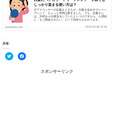
しっかり染まる使い方は？
元アナウンサーの近藤さとさんが、白髪を染めずグレーヘ
アにして、ちょっと世間は驚きました。でも、近藤さん
は、20代から白髪染をしていたというのですから、心理的
に「もう開放されたい」という気持ちもわかります。
2019-03-06 22:56
yukimana.com
共有:
ク
F
リ
a
ッ
c
ク
e
し
b
スポンサーリンク
て
o
T
o
w
k
i
で
t
共
t
有
e
す
r
る
で
に
共
は
有
ク
(
リ
新
ッ