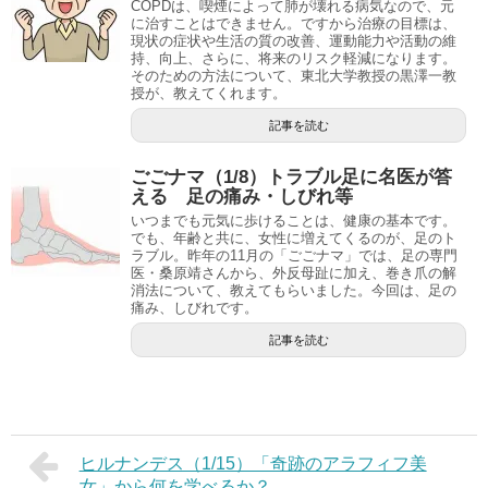
COPDは、喫煙によって肺が壊れる病気なので、元
に治すことはできません。ですから治療の目標は、
現状の症状や生活の質の改善、運動能力や活動の維
持、向上、さらに、将来のリスク軽減になります。
そのための方法について、東北大学教授の黒澤一教
授が、教えてくれます。
記事を読む
ごごナマ（1/8）トラブル足に名医が答
える 足の痛み・しびれ等
いつまでも元気に歩けることは、健康の基本です。
でも、年齢と共に、女性に増えてくるのが、足のト
ラブル。昨年の11月の「ごごナマ」では、足の専門
医・桑原靖さんから、外反母趾に加え、巻き爪の解
消法について、教えてもらいました。今回は、足の
痛み、しびれです。
記事を読む
ヒルナンデス（1/15）「奇跡のアラフィフ美
女」から何を学べるか？