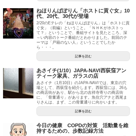
ねほりんぱぽりん「ホストに貢ぐ女」10
代、20代、30代が登場
2/20のEテレの「ねほりんぱぽりん」は「ホストに貢
ぐ女」（前編）ということ。「ＮＨＫがホストっ
て？」ということで、番組サイトを見たところ、深
～い内容のトーク番組だとわかりました。前回のテ
ーマは「戸籍のない人」ということでしたか
ら・・・。
記事を読む
あさイチ(1/10）JAPA-NAVI西荻窪アン
ティーク家具、ガラスの店
あさイチ（1月10日）のJAPA-NAVIでは、東京の穴
場として、西荻窪を紹介します。西荻窪には、26も
の商店街があり、駅から北の吉祥寺寄りの商店街
に、「骨董通り」があります。魚住穴アナと西尾ま
りさんは、まず、この骨董通りに向かいます。
記事を読む
今日の健康 COPDの対策 活動量を維
持するための、歩数記録方法