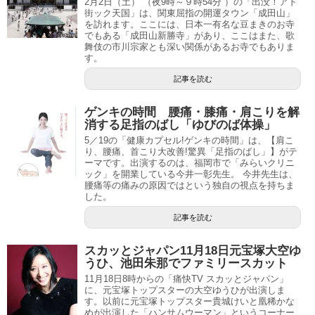
2月2日（土） （夜9時～９時54分 ）の「出没！アド
街ック天国」は、関東屈指の開運タウン「成田山」
を訪れます。ここには、日本一有名な豆まきのお寺
でもある「成田山新勝寺」があり、ここはまた、歌
舞伎の市川宗家とも深い関係があるお寺でもありま
す。
記事を読む
ゲンキの時間 腰痛・膝痛・肩こりを解
消する足指のばし「ゆびのば体操」
5／19の「健康カプセル!ゲンキの時間」は、【肩こ
り、腰痛、首こり大改善!驚異「足指のばし」】がテ
ーマです。出演するのは、福岡市で「みらいクリニ
ック」を開業している今井一彰先生。 今井先生は、
腰痛等の痛みの原因ではという独自の視点を持ちま
した。
記事を読む
スカッとジャパン11月18日元宝塚大空ゆ
うひ、池田朱那でファミリースカット
11月18日8時からの「痛快TV スカッとジャパン」
に、元宝塚トップスターの大空ゆうひが出演しま
す。以前に元宝塚トップスター貴城けいと凰稀かな
めが出演した「ハンサムウーマン」というコーナー