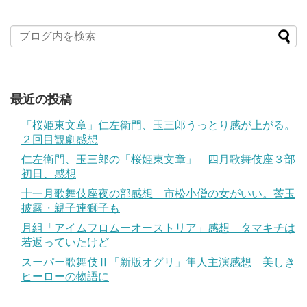
最近の投稿
「桜姫東文章」仁左衛門、玉三郎うっとり感が上がる。
２回目観劇感想
仁左衛門、玉三郎の「桜姫東文章」 四月歌舞伎座３部
初日、感想
十一月歌舞伎座夜の部感想 市松小僧の女がいい。莟玉
披露・親子連獅子も
月組「アイムフロムーオーストリア」感想 タマキチは
若返っていたけど
スーパー歌舞伎Ⅱ「新版オグリ」隼人主演感想 美しき
ヒーローの物語に