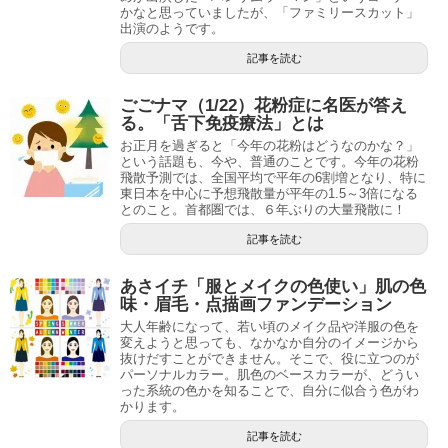
かなと思っていましたが、「ファミリースカット」
出演のようです。
記事を読む
ごごナマ（1/22）花粉症に名医が答え
る。「舌下免疫療法」とは
お正月を過ぎると「今年の花粉はどうなのかな？」
という話題も、今や、普通のことです。今年の花粉
飛散予測では、全国平均で平年の6割増となり、特に
東日本を中心に予想飛散量が平年の1.5～3倍になる
とのこと。首都圏では、６年ぶりの大量飛散に！
記事を読む
あさイチ「服とメイクの色使い」肌の色
味・眉毛・点描画ファンデーション
大人年齢になって、若い頃のメイク品や洋服の色を
変えようと思っても、なかなか自分のイメージから
抜けだすことができません。そこで、役に立つのが
パーソナルカラー。肌色のベースカラーが、どうい
った系統の色かを知ることで、自分に似合う色がわ
かります。
記事を読む