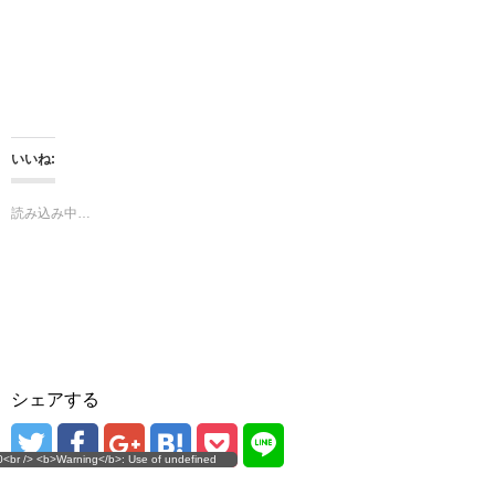
し
ク
い
し
ウ
て
ィ
く
ン
だ
ド
さ
ウ
い
で
(
開
新
き
し
ま
い
いいね:
す
ウ
)
ィ
ン
ド
読み込み中…
ウ
で
開
き
ま
す
)
シェアする
g</b>: Use of undefined
0<br /> <b>Warning</b>: Use of undefined
error
 assumed 'user_level' (this
nstant user_level - assumed 'user_level' (this
 a future version of PHP) in
ll throw an Error in a future version of PHP) in