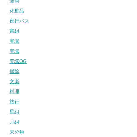
健康
化粧品
夜行バス
宙組
宝塚
宝塚
宝塚OG
掃除
文楽
料理
旅行
星組
月組
未分類