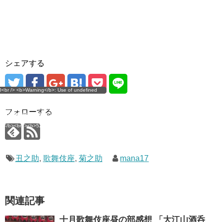
き
ま
す
)
シェアする
g</b>: Use of undefined
0<br /> <b>Warning</b>: Use of undefined
error
 assumed 'user_level' (this
nstant user_level - assumed 'user_level' (this
 a future version of PHP) in
ll throw an Error in a future version of PHP) in
imana.com/public_html/wp-
/home/mana17/yukimana.com/public_html/wp-
フォローする
ns/ultimate-google-
content/plugins/ultimate-google-
ate_ga.php</b> on line
analytics/ultimate_ga.php</b> on line
4</b><br />
<b>524</b><br />
丑之助
,
歌舞伎座
,
菊之助
mana17
関連記事
十月歌舞伎座昼の部感想 「大江山酒呑