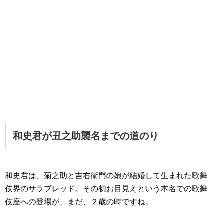
和史君が丑之助襲名までの道のり
和史君は、菊之助と吉右衛門の娘が結婚して生まれた歌舞
伎界のサラブレッド。その初お目見えという本名での歌舞
伎座への登場が、まだ、２歳の時ですね。