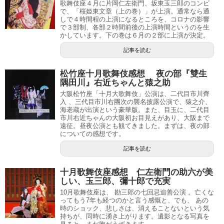
歌舞伎座４月に片岡仁左衛門、坂東玉三郎のコンビ
で、「桜姫東文章（上の巻）」が上演。通常なら通
しで４時間程の上演になるところを、コロナの影響
で３部制、各部２時間前後の上演時間というのを生
かしています。下の巻は６月の２部に上演が決定。
記事を読む
松竹座十月歌舞伎感想 夜の部『雙生
隅田川』右近ちゃんと猿之助
大阪松竹座「十月大歌舞伎」公演は、二代目市川齊
入 、三代目市川右團次の襲名披露公演で、猿之介、
海老蔵が出演という豪華版。また、目玉に、二代目
市川右近ちゃんの大阪初お目見えがあり、大阪まで
遠征。昼夜公演とも観てきました。まずは、夜の部
についての感想です。
記事を読む
十月歌舞伎座感想 仁左衛門の助六が美
しい、玉三郎、彌十郎で充実
10月歌舞伎座は、 勘三郎の七回忌追善公演 。亡くな
ってもう7年も経つのかと言う感慨と、でも、 あの
時のショック、悲しさは、消えることないという気
持ちが、同時に湧き上がります。遺影となる写真を