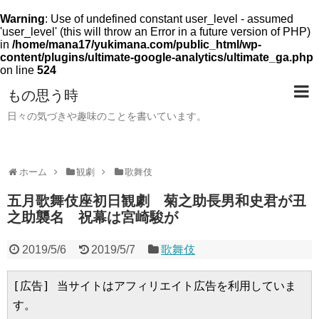
Warning
: Use of undefined constant user_level - assumed
'user_level' (this will throw an Error in a future version of PHP)
in
/home/mana17/yukimana.com/public_html/wp-
content/plugins/ultimate-google-analytics/ultimate_ga.php
on line
524
もの思う時
日々の気づきや趣味のことを書いています。
ホーム
観劇
歌舞伎
五月歌舞伎座初日観劇 菊之助長男和史君が丑
之助襲名 祝幕は宮崎駿が
2019/5/6
2019/5/7
歌舞伎
[広告] 当サイトはアフィリエイト広告を利用していま
す。