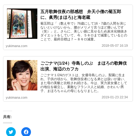
五月歌舞伎夜の部感想 弁天小僧の菊五郎
に、眞秀(まほろ)と海老蔵
菊五郎は「（数え年で）76歳にして16・7歳の人間を演じ
ないといけないから、腰がメリメリ言うほど痛いんです
（笑）」と。さらに、美しい娘に見せるため炭水化物抜き
ダイエットをしていて、今、５キロまで減量しているとの
ことで、最終目標は７～８キロ減量。
2018-05-07 16:19
yukimana.com
ごごナマ(1/24）寺島しのぶ まほろの歌舞伎
出演、海辺のカフカ
ごごナマ１/24のゲストは、女優寺島しのぶ。梨園に生ま
れ、子供の頃から、歌舞伎役者になる弟とは扱いが違い、
また母の美貌と比較され続ける。今は、実力派女優として
の地位を確立し、素敵なフランス人と結婚、かわいい男
子、まほろちゃんの母にもなりました。
2019-01-23 22:34
yukimana.com
共有:
ク
F
リ
a