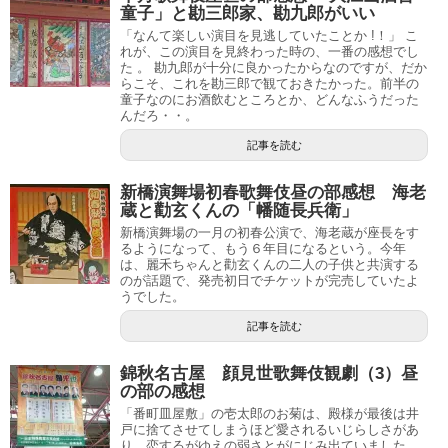
童子」と勘三郎家、勘九郎がいい
「なんて楽しい演目を見逃していたことか !！」 こ
れが、この演目を見終わった時の、一番の感想でし
た 。 勘九郎が十分に良かったからなのですが、だか
らこそ、これを勘三郎で観ておきたかった。前半の
童子なのにお酒飲むところとか、どんなふうだった
んだろ・・。
記事を読む
新橋演舞場初春歌舞伎昼の部感想 海老
蔵と勸玄くんの「幡随長兵衛」
新橋演舞場の一月の初春公演で、海老蔵が座長をす
るようになって、もう６年目になるという。今年
は、麗禾ちゃんと勸玄くんの二人の子供と共演する
のが話題で、発売初日でチケットが完売していたよ
うでした。
記事を読む
錦秋名古屋 顔見世歌舞伎観劇（3）昼
の部の感想
「番町皿屋敷」の壱太郎のお菊は、殿様が最後は井
戸に捨てさせてしまうほど愛されるいじらしさがあ
り、恋するがゆえの弱さとがにじみ出ていました。