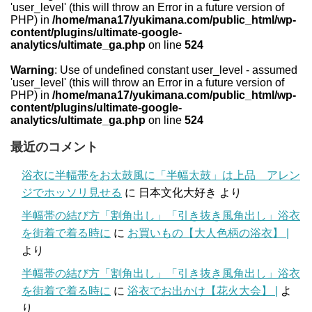
'user_level' (this will throw an Error in a future version of
PHP) in
/home/mana17/yukimana.com/public_html/wp-
content/plugins/ultimate-google-
analytics/ultimate_ga.php
on line
524
Warning
: Use of undefined constant user_level - assumed
'user_level' (this will throw an Error in a future version of
PHP) in
/home/mana17/yukimana.com/public_html/wp-
content/plugins/ultimate-google-
analytics/ultimate_ga.php
on line
524
最近のコメント
浴衣に半幅帯をお太鼓風に「半幅太鼓」は上品 アレン
ジでホッソリ見せる
に
日本文化大好き
より
半幅帯の結び方「割角出し」「引き抜き風角出し」浴衣
を街着で着る時に
に
お買いもの【大人色柄の浴衣】 |
より
半幅帯の結び方「割角出し」「引き抜き風角出し」浴衣
を街着で着る時に
に
浴衣でお出かけ【花火大会】 |
よ
り