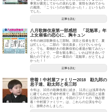
事実が露見してからの哀れな姿、覚悟を決めてから
の風情、「こういうのが観たかった！」というもの
でした。
記事を読む
八月歌舞伎座第一部感想 「花魁草」年
上女扇雀の恋心に、胸キュン
今年の納涼歌舞伎も三部制。演目と役者を見て、夏
は忙しいし、二部の「弥次喜多」だけでいいかな
と。でも、着物好きの歌舞伎初心者達が観てみたい
ということで、一部を観る事に。いわば付き合いで
観たのですが、この一幕目の「花魁草」がとてもよ
かった！！
記事を読む
密着！中村屋ファミリー2018 勘九郎の
息子達、勘太郎と長三郎
今年は、10月の歌舞伎座に続き、11月には浅草寺内
に建てられた平成中村座で、勘三郎の七回忌と追善
公演が行われています。今回のフジＴＶの「独占密
着！中村屋ファミリー」は、これらの公演を中心
に、放映されしました。