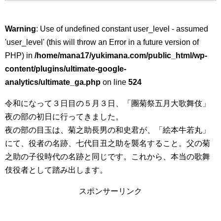
Warning
: Use of undefined constant user_level - assumed
'user_level' (this will throw an Error in a future version of
PHP) in
/home/mana17/yukimana.com/public_html/wp-
content/plugins/ultimate-google-
analytics/ultimate_ga.php
on line
524
令和になって３日目の５月３日、「團菊祭五月大歌舞伎」
夜の部の初日に行ってきました。
夜の部の目玉は、菊之助長男の和史君が、「絵本牛若丸」
にて、役者の名跡、七代目丑之助を襲名すること。父の菊
之助の子役時代の名跡と同じです。これから、本当の歌舞
伎役者として踏み出します。
スポンサーリンク