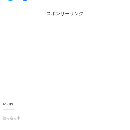
ッ
c
ク
e
し
b
スポンサーリンク
て
o
T
o
w
k
i
で
t
共
t
有
e
す
r
る
で
に
共
は
有
ク
(
リ
新
ッ
し
ク
い
し
ウ
て
ィ
く
ン
だ
ド
さ
ウ
い
で
(
開
新
き
し
ま
い
いいね:
す
ウ
)
ィ
ン
ド
読み込み中…
ウ
で
開