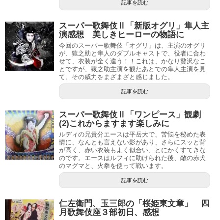
記事を読む
スーパー歌舞伎Ⅱ「新版オグリ」隼人主
演感想 美しきヒーローの物語に
今回のスーパー歌舞伎「オグリ」は、主演のオグリ
が、猿之助と隼人のダブルキャストで、役者に合わ
せて、衣装が全く違う！！これは、かなり贅沢なこ
とですが、猿之助主演を観たあとでの隼人主演を見
て、その威力をまざまざと感じました。
記事を読む
スーパー歌舞伎Ⅱ「ワンピース」観劇
(2)これからますます楽しみに
ルディの兄貴分エースは平岳大で、苦悩を秘めた表
情に、なんとも言えない影があり、さらにスッと背
が高く、赤い衣装もよく似合い、とにかくすてきな
のです。エースはルフィに助けられた後、敵の赤犬
のマグマと、火拳を使って戦います。
記事を読む
仁左衛門、玉三郎の「桜姫東文章」 四
月歌舞伎座３部初日、感想