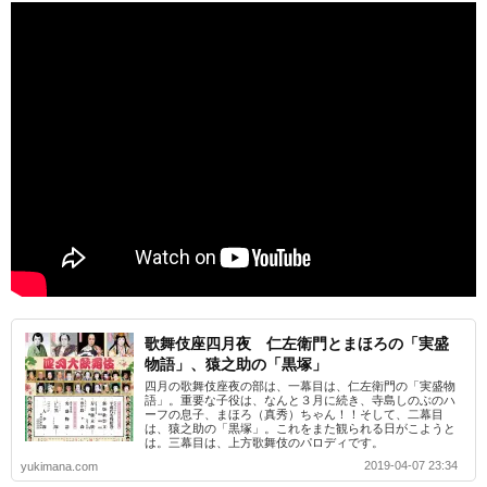
歌舞伎座四月夜 仁左衛門とまほろの「実盛
物語」、猿之助の「黒塚」
四月の歌舞伎座夜の部は、一幕目は、仁左衛門の「実盛物
語」。重要な子役は、なんと３月に続き、寺島しのぶのハ
ーフの息子、まほろ（真秀）ちゃん！！そして、二幕目
は、猿之助の「黒塚」。これをまた観られる日がこようと
は。三幕目は、上方歌舞伎のパロディです。
2019-04-07 23:34
yukimana.com