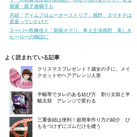
披露・親子連獅子も
月組「アイムフロムーオーストリア」感想 タマキチは
若返っていたけど
スーパー歌舞伎Ⅱ「新版オグリ」隼人主演感想 美しき
ヒーローの物語に
よく読まれている記事
クリスマスプレゼント７歳女の子に、メイ
クセットやヘアアレンジ人形
半幅帯でタレのある結び方 割り太鼓と半
幅太鼓 アレンジで変わる
三重仮紐は便利！超簡単作り方の紹介 ひ
もをつけずにゴムだけを縫う