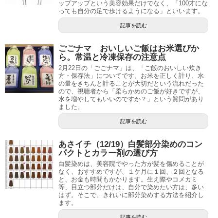
ップアップという美容効果だけでなく、「100才にな
っても自分の足で歩けるようになる」といいます。
記事を読む
ごごナマ おいしいご飯はお米選びか
ら。常温と冷凍保存の注意点
2月22日の「ごごナマ」は、「ご飯のおいしい炊き
方・保存法」についてです。お米を正しく計り、水
の量をきちんと計ることが大切だという流れだった
ので、視聴者から「柔らかめのご飯が好きですが、
水を増やしてもいいのですか？」という質問があり
ました。
記事を読む
あさイチ（12/19）白髪部分染めのコン
パクトとカラー剤の選び方
白髪染めは、美容院でやった方が髪を傷めることが
なく、おすすめですが、１ケ月に１回、２回となる
と、お金も時間もかかります。生え際やコメカミ
等、目立つ部分だけは、自分で染めたい方は、多い
はず。そこで、きれいに部分染めする方法を紹介し
ます。
記事を読む