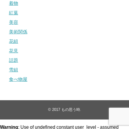
着物
紅葉
美容
美術関係
花組
花見
話題
雪組
食べ物屋
© 2017
もの思う時
.
Warning
: Use of undefined constant user_level - assumed