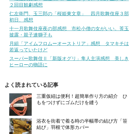
２回目観劇感想
仁左衛門、玉三郎の「桜姫東文章」 四月歌舞伎座３部
初日、感想
十一月歌舞伎座夜の部感想 市松小僧の女がいい。莟玉
披露・親子連獅子も
月組「アイムフロムーオーストリア」感想 タマキチは
若返っていたけど
スーパー歌舞伎Ⅱ「新版オグリ」隼人主演感想 美しき
ヒーローの物語に
よく読まれている記事
三重仮紐は便利！超簡単作り方の紹介 ひ
もをつけずにゴムだけを縫う
浴衣を街着で着る時の半幅帯の結び方「笹
結び」羽根で体形カバー