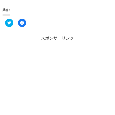
共有:
ク
F
リ
a
ッ
c
ク
e
し
b
スポンサーリンク
て
o
T
o
w
k
i
で
t
共
t
有
e
す
r
る
で
に
共
は
有
ク
(
リ
新
ッ
し
ク
い
し
ウ
て
ィ
く
ン
だ
ド
さ
ウ
い
で
(
開
新
き
し