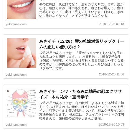
冬の乾燥は、肌だけでなく、唇もカサカサにします。皮が
むけ、色はくすみ、弾力も失われ、縦じわが増えて、疲れ
た感じになって、老けて見えてしまいます。口紅も、きれ
いに塗れなくなって、メイクが決まらなくなる。
2018-12-25 01:18
yukimana.com
あさイチ（12/26）唇の乾燥対策リップクリー
ムの正しい使い方は？
12月26日のあさイチは、「夢の“ウルツヤくちびる”を手に
入れるコツを伝授します。」 皮膚科医 小柳衣吏子先生
（46歳）が登場。くちびるは年齢と共み乾燥しやすくなる
のですが、小柳先生のぽってりとしたくちびるは、しっと
りプルプルです。
2018-12-26 11:56
yukimana.com
あさイチ シワ・たるみに効果の顔エクササ
イズ 木村祐介・宝田恭子
12月26日のあさイチは、冬の乾燥によるくちびる対策に加
え、くちびるまわりの老化、ほうれい線やマリオネットラ
イン、顎下のタルミ等の解消について、顔エクササイズの
方法を紹介します。 番組には、フェイストレーナーの木村
祐介さんと、歯科医の宝田恭子さんが登場。
2018-12-26 15:33
yukimana.com