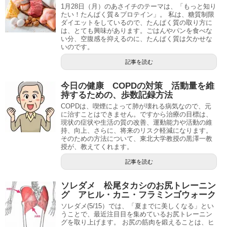
1月28日（月）のあさイチのテーマは、「もっと知り
たい！たんぱく質＆プロテイン」。 私は、糖質制限
ダイエットをしているので、たんぱく質の取り方に
は、とても興味があります。ごはんやパンを食べな
い分、空腹感を抑えるのに、たんぱく質は欠かせな
いのです。
記事を読む
今日の健康 COPDの対策 活動量を維
持するための、歩数記録方法
COPDは、喫煙によって肺が壊れる病気なので、元
に治すことはできません。ですから治療の目標は、
現状の症状や生活の質の改善、運動能力や活動の維
持、向上、さらに、将来のリスク軽減になります。
そのための方法について、東北大学教授の黒澤一教
授が、教えてくれます。
記事を読む
ソレダメ 松尾タカシのお尻トレーニン
グ アヒル・カニ・フラミンゴウォーク
ソレダメ(5/15）では、「夏までに美しくなる」とい
うことで、最近注目目を集めているお尻トレーニン
グを取り上げます。 お尻の筋肉を鍛えることは、ヒ