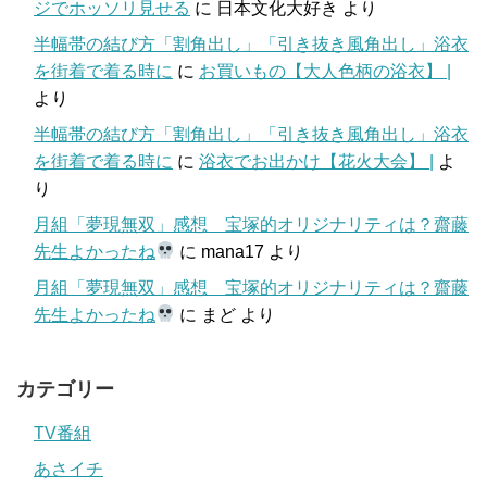
ジでホッソリ見せる
に
日本文化大好き
より
半幅帯の結び方「割角出し」「引き抜き風角出し」浴衣
を街着で着る時に
に
お買いもの【大人色柄の浴衣】 |
より
半幅帯の結び方「割角出し」「引き抜き風角出し」浴衣
を街着で着る時に
に
浴衣でお出かけ【花火大会】 |
よ
り
月組「夢現無双」感想 宝塚的オリジナリティは？齋藤
先生よかったね
に
mana17
より
月組「夢現無双」感想 宝塚的オリジナリティは？齋藤
先生よかったね
に
まど
より
カテゴリー
TV番組
あさイチ