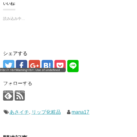
ま
い
いいね:
す
ウ
)
ィ
ン
ド
読み込み中…
ウ
で
開
き
ま
す
)
シェアする
g</b>: Use of undefined
0<br /> <b>Warning</b>: Use of undefined
error
 assumed 'user_level' (this
nstant user_level - assumed 'user_level' (this
 a future version of PHP) in
ll throw an Error in a future version of PHP) in
imana.com/public_html/wp-
/home/mana17/yukimana.com/public_html/wp-
フォローする
ns/ultimate-google-
content/plugins/ultimate-google-
ate_ga.php</b> on line
analytics/ultimate_ga.php</b> on line
4</b><br />
<b>524</b><br />
あさイチ
,
リップ化粧品
mana17