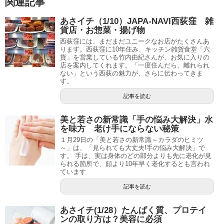
関連記事
あさイチ（1/10）JAPA-NAVI西荻窪 雑
貨店・お惣菜・揚げ物
西荻窪には、まだまだユニークなお店がたくさんあ
ります。西荻窪に10年住み、キッチン雑貨食堂「六
貨」を営業している竹内由紀さんが、お気に入りの
店を案内してくれます。「一度住んだら、離れられ
ない」という西荻の魅力が、さらに伝わってきま
す。
記事を読む
美と若さの新常識「手の悩み大解決」水
を味方 老け手にならない秘策
１月29日の「美と若さの新常識～カラダのヒミツ
～」は、「見られても大丈夫!手の悩み大解決」で
す。 手は、実は身体のどの部分よりも先に老化が見
られる箇所で、顔より10年早く老化するとも言われ
ています
記事を読む
あさイチ(1/28）たんぱく質、プロテイ
ンの取り方は？美容に必須