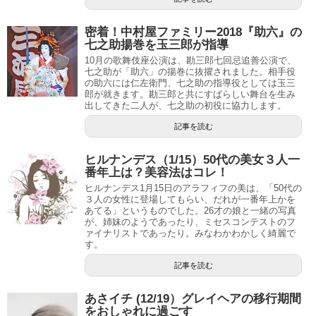
密着！中村屋ファミリー2018『助六』の
七之助揚巻を玉三郎が指導
10月の歌舞伎座公演は、勘三郎七回忌追善公演で、
七之助が「助六」の揚巻に抜擢されました。相手役
の助六には仁左衛門、七之助の指導役としては玉三
郎が就きます。勘三郎と共にすばらしい舞台を生み
出してきた二人が、七之助の初役に協力します。
記事を読む
ヒルナンデス（1/15）50代の美女３人一
番年上は？美容法はコレ！
ヒルナンデス1月15日のアラフィフの美は、「50代の
３人の女性に登場してもらい、だれが一番年上かを
あてる」というものでした。26才の娘と一緒の写真
が、姉妹のようであったり、ミセスコンテストのフ
ァイナリストであったり。みなわかわかしく綺麗で
す。
記事を読む
あさイチ (12/19）グレイヘアの移行期間
をおしゃれに過ごす