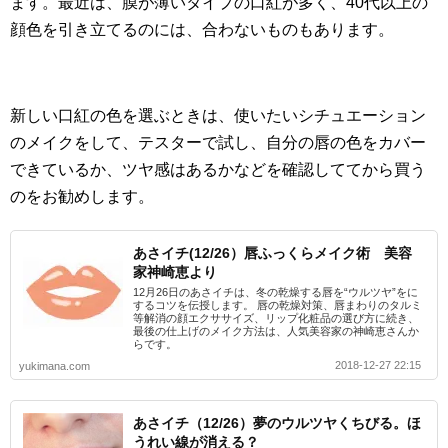
ます。最近は、膜が薄いタイプの口紅が多く、40代以上の
顔色を引き立てるのには、合わないものもあります。
新しい口紅の色を選ぶときは、使いたいシチュエーション
のメイクをして、テスターで試し、自分の唇の色をカバー
できているか、ツヤ感はあるかなどを確認しててから買う
のをお勧めします。
あさイチ(12/26）唇ふっくらメイク術 美容
家神崎恵より
12月26日のあさイチは、冬の乾燥する唇を“ウルツヤ”をに
するコツを伝授します。 唇の乾燥対策、唇まわりのタルミ
等解消の顔エクササイズ、リップ化粧品の選び方に続き、
最後の仕上げのメイク方法は、人気美容家の神崎恵さんか
らです。
2018-12-27 22:15
yukimana.com
あさイチ（12/26）夢のウルツヤくちびる。ほ
うれい線が消える？