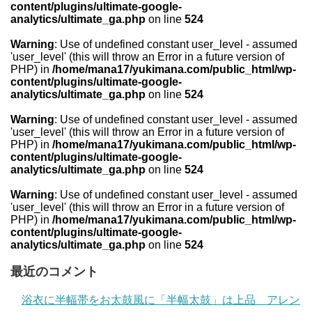
content/plugins/ultimate-google-
analytics/ultimate_ga.php
on line
524
Warning
: Use of undefined constant user_level - assumed
'user_level' (this will throw an Error in a future version of
PHP) in
/home/mana17/yukimana.com/public_html/wp-
content/plugins/ultimate-google-
analytics/ultimate_ga.php
on line
524
Warning
: Use of undefined constant user_level - assumed
'user_level' (this will throw an Error in a future version of
PHP) in
/home/mana17/yukimana.com/public_html/wp-
content/plugins/ultimate-google-
analytics/ultimate_ga.php
on line
524
Warning
: Use of undefined constant user_level - assumed
'user_level' (this will throw an Error in a future version of
PHP) in
/home/mana17/yukimana.com/public_html/wp-
content/plugins/ultimate-google-
analytics/ultimate_ga.php
on line
524
最近のコメント
浴衣に半幅帯をお太鼓風に「半幅太鼓」は上品 アレン