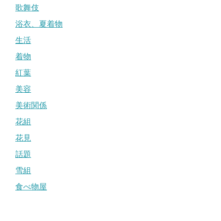
歌舞伎
浴衣、夏着物
生活
着物
紅葉
美容
美術関係
花組
花見
話題
雪組
食べ物屋