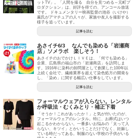
ットTV」。「人間を撮る 自分を見つめる～元町プ
ロダクション」は、好評を得ての、アンコール放送
です。 ドキュメンタリー映画監督の池谷（いけや）
薫氏がアマチュアの人々が、家族や友人を撮影する
様子を追っています。
記事を読む
あさイチ6/3 なんでも染める「岩瀬商
店」ソメラボ 楽しそう！
あさイチのおでかけＬＩＶＥは、「何でも染める」
企業、広島県の福山市の「岩瀬商店」を訪問しま
す。1916年に染料の卸問屋として創業した100年以
上続く会社で、繊維業界を超えて染色処方の開発を
し、「染め」に関する幅広い仕事をしています。
記事を読む
フォーマルウェアが入らない。レンタル
か呼吸法・むくみとり・補正下着
「そうか！これがあったか！」と気が付いたのが、
フォーマルウェアのレンタル。特に、お葬式はいつ
起こるかわからない。一番多いお悩みの「太って入
らない、キツイ」とかいうことだけでなく、妊娠し
ている時だってある。制服のない学校の子供がいる