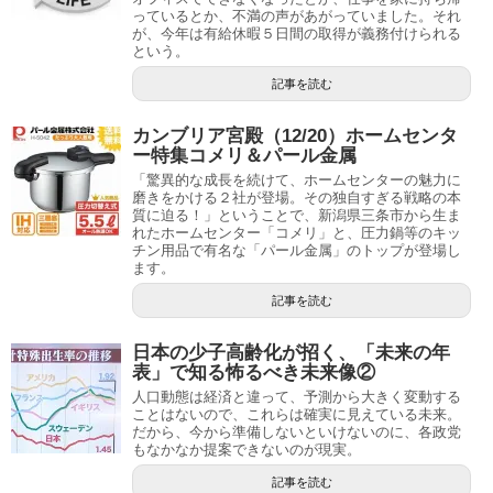
っているとか、不満の声があがっていました。それ
が、今年は有給休暇５日間の取得が義務付けられる
という。
記事を読む
カンブリア宮殿（12/20）ホームセンタ
ー特集コメリ＆パール金属
「驚異的な成長を続けて、ホームセンターの魅力に
磨きをかける２社が登場。その独自すぎる戦略の本
質に迫る！」ということで、新潟県三条市から生ま
れたホームセンター「コメリ」と、圧力鍋等のキッ
チン用品で有名な「パール金属」のトップが登場し
ます。
記事を読む
日本の少子高齢化が招く、「未来の年
表」で知る怖るべき未来像②
人口動態は経済と違って、予測から大きく変動する
ことはないので、これらは確実に見えている未来。
だから、今から準備しないといけないのに、各政党
もなかなか提案できないのが現実。
記事を読む