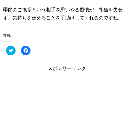
季節のご挨拶という相手を思いやる習慣が、礼儀を失せ
ず、気持ちを伝えることを手助けしてくれるのですね。
共有:
ク
F
リ
a
ッ
c
ク
e
し
b
スポンサーリンク
て
o
T
o
w
k
i
で
t
共
t
有
e
す
r
る
で
に
共
は
有
ク
(
リ
新
ッ
し
ク
い
し
ウ
て
ィ
く