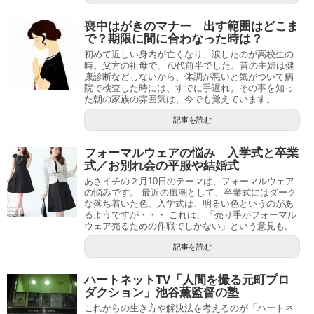
喪中はがきのマナー 出す範囲はどこま
で？期限に間に合わなった時は？
初めて近しい身内が亡くなり、涙したのが高校生の
時。父方の祖母で、70代前半でした。昔の主婦は健
康診断などしないから、体調が悪いと気がついて病
院で検査した時には、すでに手遅れ。その事を知っ
た朝の家族の雰囲気は、今でも覚えています。
記事を読む
フォーマルウェアの悩み 入学式と卒業
式／お別れ会の平服や結婚式
あさイチの２月10日のテーマは、フォーマルウェア
の悩みです。 最近の風潮として、卒業式にはダーク
な落ち着いた色、入学式は、明るい色というのがあ
るようですが・・・ これは、「売り手がフォーマル
ウェア売るための作戦でしかない」という意見も。
記事を読む
ハートネットTV「人間を撮る元町プロ
ダクション」池谷薫監督の塾
これからの生き方や解決法を考えるのが「ハートネ