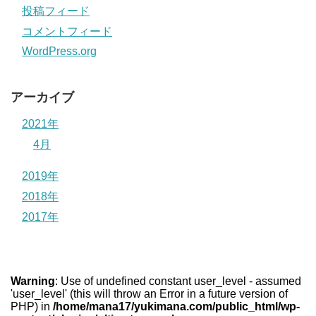
投稿フィード
コメントフィード
WordPress.org
アーカイブ
2021年
4月
2019年
2018年
2017年
Warning
: Use of undefined constant user_level - assumed
'user_level' (this will throw an Error in a future version of
PHP) in
/home/mana17/yukimana.com/public_html/wp-