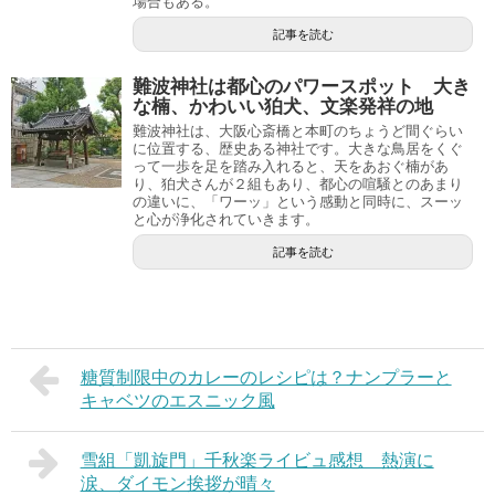
場合もある。
記事を読む
難波神社は都心のパワースポット 大き
な楠、かわいい狛犬、文楽発祥の地
難波神社は、大阪心斎橋と本町のちょうど間ぐらい
に位置する、歴史ある神社です。大きな鳥居をくぐ
って一歩を足を踏み入れると、天をあおぐ楠があ
り、狛犬さんが２組もあり、都心の喧騒とのあまり
の違いに、「ワーッ」という感動と同時に、スーッ
と心が浄化されていきます。
記事を読む
糖質制限中のカレーのレシピは？ナンプラーと
キャベツのエスニック風
雪組「凱旋門」千秋楽ライビュ感想 熱演に
涙、ダイモン挨拶が晴々