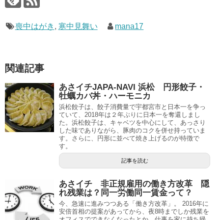
喪中はがき
,
寒中見舞い
mana17
関連記事
あさイチJAPA-NAVI 浜松 円形餃子・
牡蠣カバ丼・ハーモニカ
浜松餃子は、餃子消費量で宇都宮市と日本一を争っ
ていて、2018年は２年ぶりに日本一を奪還しまし
た。浜松餃子は、キャベツを中心にして、あっさり
した味でありながら、豚肉のコクを併せ持っていま
す。さらに、円形に並べて焼き上げるのが特徴で
す。
記事を読む
あさイチ 非正規雇用の働き方改革 隠
れ残業は？同一労働同一賃金って？
今、急速に進みつつある「働き方改革」。 2016年に
安倍首相の提案があってから、夜8時までしか残業を
オフィスでできなくなったとか、仕事を家に持ち帰