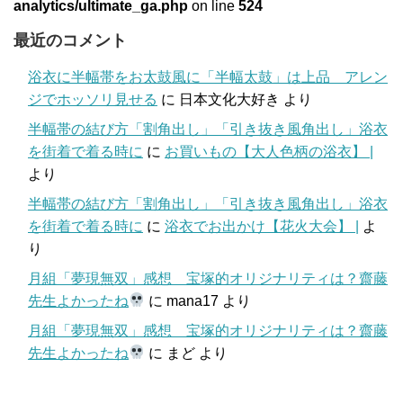
analytics/ultimate_ga.php
on line
524
最近のコメント
浴衣に半幅帯をお太鼓風に「半幅太鼓」は上品 アレン
ジでホッソリ見せる
に
日本文化大好き
より
半幅帯の結び方「割角出し」「引き抜き風角出し」浴衣
を街着で着る時に
に
お買いもの【大人色柄の浴衣】 |
より
半幅帯の結び方「割角出し」「引き抜き風角出し」浴衣
を街着で着る時に
に
浴衣でお出かけ【花火大会】 |
よ
り
月組「夢現無双」感想 宝塚的オリジナリティは？齋藤
先生よかったね
に
mana17
より
月組「夢現無双」感想 宝塚的オリジナリティは？齋藤
先生よかったね
に
まど
より