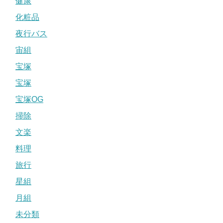
健康
化粧品
夜行バス
宙組
宝塚
宝塚
宝塚OG
掃除
文楽
料理
旅行
星組
月組
未分類