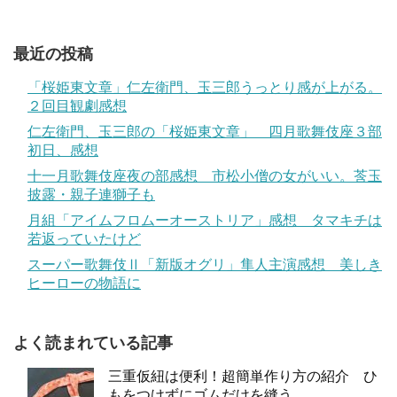
最近の投稿
「桜姫東文章」仁左衛門、玉三郎うっとり感が上がる。
２回目観劇感想
仁左衛門、玉三郎の「桜姫東文章」 四月歌舞伎座３部
初日、感想
十一月歌舞伎座夜の部感想 市松小僧の女がいい。莟玉
披露・親子連獅子も
月組「アイムフロムーオーストリア」感想 タマキチは
若返っていたけど
スーパー歌舞伎Ⅱ「新版オグリ」隼人主演感想 美しき
ヒーローの物語に
よく読まれている記事
三重仮紐は便利！超簡単作り方の紹介 ひ
もをつけずにゴムだけを縫う