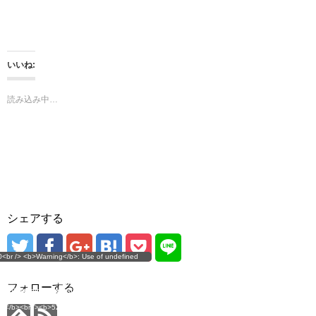
ン
だ
ド
さ
ウ
い
で
(
開
新
き
し
ま
い
いいね:
す
ウ
)
ィ
ン
ド
読み込み中…
ウ
で
開
き
ま
す
)
シェアする
g</b>: Use of undefined
0<br /> <b>Warning</b>: Use of undefined
error
 assumed 'user_level' (this
nstant user_level - assumed 'user_level' (this
 a future version of PHP) in
ll throw an Error in a future version of PHP) in
imana.com/public_html/wp-
/home/mana17/yukimana.com/public_html/wp-
フォローする
ns/ultimate-google-
content/plugins/ultimate-google-
ate_ga.php</b> on line
analytics/ultimate_ga.php</b> on line
4</b><br />
<b>524</b><br />