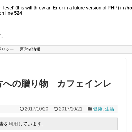
evel' (this will throw an Error in a future version of PHP) in
/h
n line
524
す。
ポリシー
運営者情報
方への贈り物 カフェインレ
2017/10/20
2017/10/21
健康
,
生活
広告を利用しています。