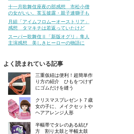
十一月歌舞伎座夜の部感想 市松小僧
の女がいい。莟玉披露・親子連獅子も
月組「アイムフロムーオーストリア」
感想 タマキチは若返っていたけど
スーパー歌舞伎Ⅱ「新版オグリ」隼人
主演感想 美しきヒーローの物語に
よく読まれている記事
三重仮紐は便利！超簡単作
り方の紹介 ひもをつけず
にゴムだけを縫う
クリスマスプレゼント７歳
女の子に、メイクセットや
ヘアアレンジ人形
半幅帯でタレのある結び
方 割り太鼓と半幅太鼓