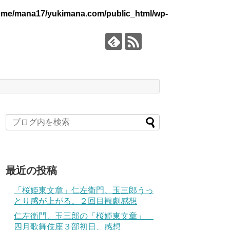
ome/mana17/yukimana.com/public_html/wp-
最近の投稿
「桜姫東文章」仁左衛門、玉三郎うっ
とり感が上がる。２回目観劇感想
仁左衛門、玉三郎の「桜姫東文章」
四月歌舞伎座３部初日、感想