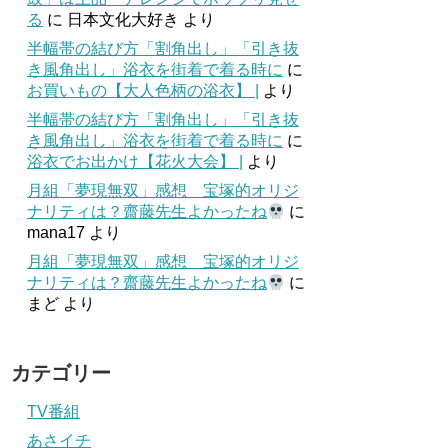
る
に
日本文化大好き
より
半幅帯の結び方「割角出し」「引き抜
き風角出し」浴衣を街着で着る時に
に
お買いもの【大人色柄の浴衣】 |
より
半幅帯の結び方「割角出し」「引き抜
き風角出し」浴衣を街着で着る時に
に
浴衣でお出かけ【花火大会】 |
より
月組「夢現無双」感想 宝塚的オリジ
ナリティは？齋藤先生よかったね
に
mana17
より
月組「夢現無双」感想 宝塚的オリジ
ナリティは？齋藤先生よかったね
に
まど
より
カテゴリー
TV番組
あさイチ