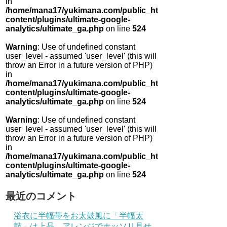
in
/home/mana17/yukimana.com/public_html/wp-
content/plugins/ultimate-google-
analytics/ultimate_ga.php
on line
524
Warning
: Use of undefined constant
user_level - assumed 'user_level' (this will
throw an Error in a future version of PHP)
in
/home/mana17/yukimana.com/public_html/wp-
content/plugins/ultimate-google-
analytics/ultimate_ga.php
on line
524
Warning
: Use of undefined constant
user_level - assumed 'user_level' (this will
throw an Error in a future version of PHP)
in
/home/mana17/yukimana.com/public_html/wp-
content/plugins/ultimate-google-
analytics/ultimate_ga.php
on line
524
最近のコメント
浴衣に半幅帯をお太鼓風に「半幅太
鼓」は上品 アレンジでホッソリ見せ