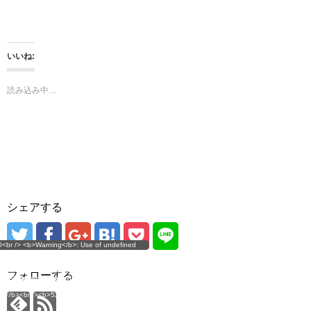
ド
さ
ウ
い
で
(
開
新
き
し
ま
い
いいね:
す
ウ
)
ィ
ン
ド
読み込み中…
ウ
で
開
き
ま
す
)
シェアする
g</b>: Use of undefined
0<br /> <b>Warning</b>: Use of undefined
error
 assumed 'user_level' (this
nstant user_level - assumed 'user_level' (this
 a future version of PHP) in
ll throw an Error in a future version of PHP) in
imana.com/public_html/wp-
/home/mana17/yukimana.com/public_html/wp-
フォローする
ns/ultimate-google-
content/plugins/ultimate-google-
ate_ga.php</b> on line
analytics/ultimate_ga.php</b> on line
4</b><br />
<b>524</b><br />