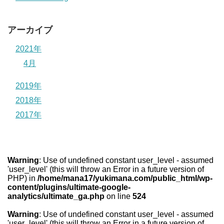
アーカイブ
2021年
4月
2019年
2018年
2017年
Warning
: Use of undefined constant user_level - assumed
'user_level' (this will throw an Error in a future version of
PHP) in
/home/mana17/yukimana.com/public_html/wp-
content/plugins/ultimate-google-
analytics/ultimate_ga.php
on line
524
Warning
: Use of undefined constant user_level - assumed
'user_level' (this will throw an Error in a future version of