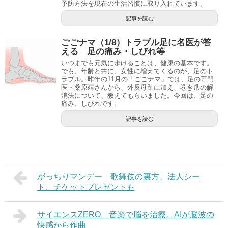
予防方法を現在の生活習慣に取り入れています。
記事を読む
ごごナマ（1/8）トラブル足に名医が答
える 足の痛み・しびれ等
いつまでも元気に歩けることは、健康の基本です。
でも、年齢と共に、女性に増えてくるのが、足のト
ラブル。昨年の11月の「ごごナマ」では、足の専門
医・桑原靖さんから、外反母趾に加え、巻き爪の解
消法について、教えてもらいました。今回は、足の
痛み、しびれです。
記事を読む
がっちりマンデー 歌舞伎の裏方、法人シー
ト、チケットプレゼントも
サイエンスZERO 音楽で脳を治療。AIが脳波の
快感から作曲