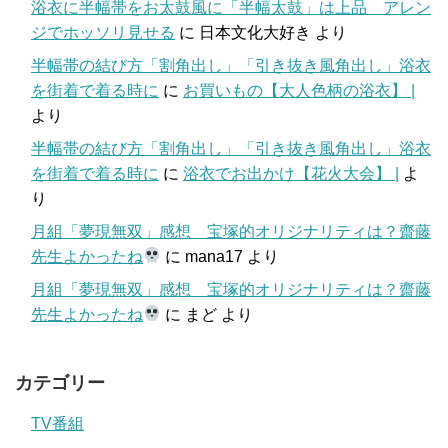
浴衣に半幅帯をお太鼓風に「半幅太鼓」は上品 アレン
ジでホッソリ見せる
に
日本文化大好き
より
半幅帯の結び方「割角出し」「引き抜き風角出し」浴衣
を街着で着る時に
に
お買いもの【大人色柄の浴衣】 |
より
半幅帯の結び方「割角出し」「引き抜き風角出し」浴衣
を街着で着る時に
に
浴衣でお出かけ【花火大会】 |
よ
り
月組「夢現無双」感想 宝塚的オリジナリティは？齋藤
先生よかったね
に
mana17
より
月組「夢現無双」感想 宝塚的オリジナリティは？齋藤
先生よかったね
に
まど
より
カテゴリー
TV番組