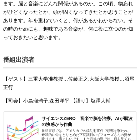
ます。脳と音楽にどんな関係があるのか。この頃、物忘れ
がひどくなったとか、頭が固くなってきたとか思うことが
あります。年を重ねていくと、何があるかわからない。そ
の時のためにも、趣味である音楽が、何に役に立つのか知
っておきたいと思います。
番組出演者
【ゲスト】三重大学准教授…佐藤正之,大阪大学教授…沼尾
正行
【司会】小島瑠璃子,森田洋平,【語り】塩澤大輔
サイエンスZERO 音楽で脳を治療。AIが脳波
の快感から作曲
番組冒頭では、アメリカでの銃乱射事件で頭部を撃たれ、
奇跡的に命をとりとめた下院議員のギフォーズさんの姿が
映ります。痛ましいです。１ケ月後の姿では、何を見ても