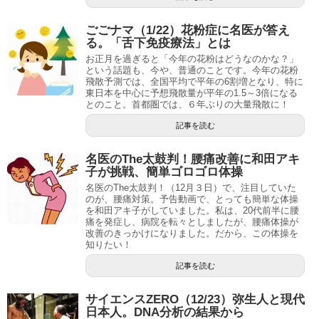
ごごナマ（1/22）花粉症に名医が答え
る。「舌下免疫療法」とは
お正月を過ぎると「今年の花粉はどうなのかな？」
という話題も、今や、普通のことです。今年の花粉
飛散予測では、全国平均で平年の6割増となり、特に
東日本を中心に予想飛散量が平年の1.5～3倍になる
とのこと。首都圏では、６年ぶりの大量飛散に！
記事を読む
名医のThe太鼓判！腰痛改善に和田アキ
子が挑戦、簡単ゴロゴロ体操
名医のThe太鼓判！（12月３日）で、注目していた
のが、腰痛対策。予告動画で、とっても簡単な体操
を和田アキ子がしていました。私は、20代前半に腰
痛を発症し、病院を転々としましたが、腰痛体操が
改善のきっかけになりました。だから、この体操を
知りたい！
記事を読む
サイエンスZERO（12/23）弥生人と現代
日本人。DNA分析の結果から