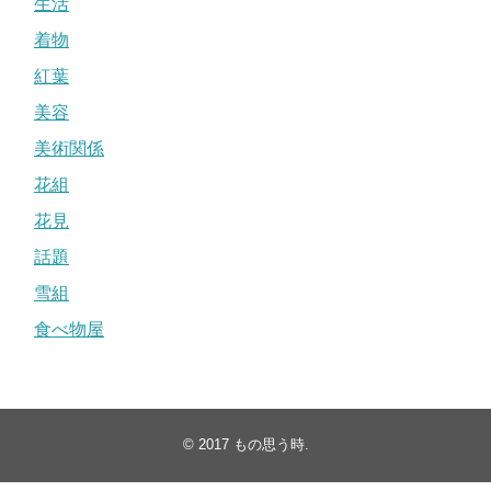
生活
着物
紅葉
美容
美術関係
花組
花見
話題
雪組
食べ物屋
© 2017
もの思う時
.