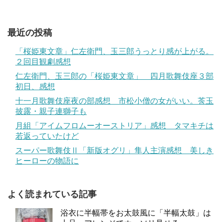
最近の投稿
「桜姫東文章」仁左衛門、玉三郎うっとり感が上がる。
２回目観劇感想
仁左衛門、玉三郎の「桜姫東文章」 四月歌舞伎座３部
初日、感想
十一月歌舞伎座夜の部感想 市松小僧の女がいい。莟玉
披露・親子連獅子も
月組「アイムフロムーオーストリア」感想 タマキチは
若返っていたけど
スーパー歌舞伎Ⅱ「新版オグリ」隼人主演感想 美しき
ヒーローの物語に
よく読まれている記事
浴衣に半幅帯をお太鼓風に「半幅太鼓」は