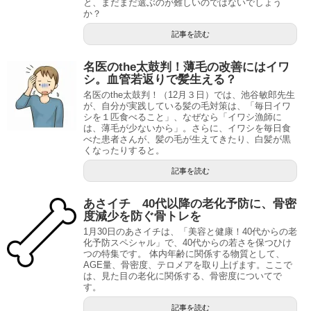
と、まだまだ選ぶのが難しいのではないでしょう
か？
記事を読む
名医のthe太鼓判！薄毛の改善にはイワ
シ。血管若返りで髪生える？
名医のthe太鼓判！（12月３日）では、池谷敏郎先生
が、自分が実践している髪の毛対策は、「毎日イワ
シを１匹食べること」、なぜなら「イワシ漁師に
は、薄毛が少ないから」。さらに、イワシを毎日食
べた患者さんが、髪の毛が生えてきたり、白髪が黒
くなったりすると。
記事を読む
あさイチ 40代以降の老化予防に、骨密
度減少を防ぐ骨トレを
1月30日のあさイチは、「美容と健康！40代からの老
化予防スペシャル」で、40代からの若さを保つひけ
つの特集です。 体内年齢に関係する物質として、
AGE量、骨密度、テロメアを取り上げます。ここで
は、見た目の老化に関係する、骨密度についてで
す。
記事を読む