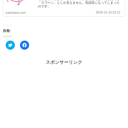
「スプーン」としか言えません。失語症になってしまった
のです。
2018-12-10 02:12
yukimana.com
共有:
ク
F
リ
a
ッ
c
ク
e
し
b
スポンサーリンク
て
o
T
o
w
k
i
で
t
共
t
有
e
す
r
る
で
に
共
は
有
ク
(
リ
新
ッ
し
ク
い
し
ウ
て
ィ
く
ン
だ