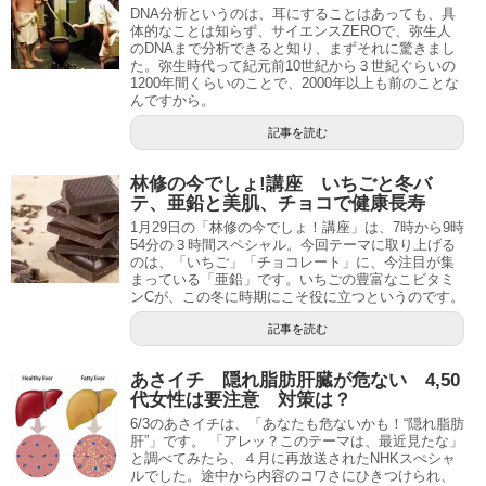
DNA分析というのは、耳にすることはあっても、具
体的なことは知らず、サイエンスZEROで、弥生人
のDNAまで分析できると知り、まずそれに驚きまし
た。弥生時代って紀元前10世紀から３世紀ぐらいの
1200年間くらいのことで、2000年以上も前のことな
んですから。
記事を読む
林修の今でしょ!講座 いちごと冬バ
テ、亜鉛と美肌、チョコで健康長寿
1月29日の「林修の今でしょ！講座」は、7時から9時
54分の３時間スペシャル。今回テーマに取り上げる
のは、「いちご」「チョコレート」に、今注目が集
まっている「亜鉛」です。いちごの豊富なこビタミ
ンCが、この冬に時期にこそ役に立つというのです。
記事を読む
あさイチ 隠れ脂肪肝臓が危ない 4,50
代女性は要注意 対策は？
6/3のあさイチは、「あなたも危ないかも！“隠れ脂肪
肝”」です。 「アレッ？このテーマは、最近見たな」
と調べてみたら、４月に再放送されたNHKスぺシャ
ルでした。途中から内容のコワさにひきつけられ、