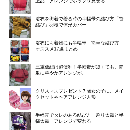
上品 アレンジでホッソリ見せる
浴衣を街着で着る時の半幅帯の結び方「笹
結び」羽根で体形カバー
浴衣にも着物にも半幅帯 簡単な結び方
オススメ17選まとめ
三重仮紐は超便利！半幅帯が短くても、簡
単に華やかアレンジが。
クリスマスプレゼント７歳女の子に、メイ
クセットやヘアアレンジ人形
半幅帯でタレのある結び方 割り太鼓と半
幅太鼓 アレンジで変わる