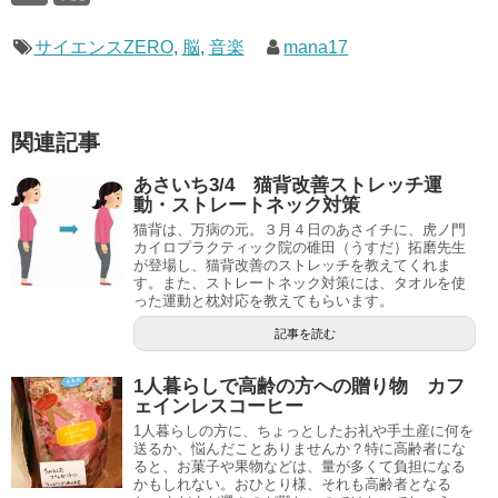
サイエンスZERO
,
脳
,
音楽
mana17
関連記事
あさいち3/4 猫背改善ストレッチ運
動・ストレートネック対策
猫背は、万病の元。３月４日のあさイチに、虎ノ門
カイロプラクティック院の碓田（うすだ）拓磨先生
が登場し、猫背改善のストレッチを教えてくれま
す。また、ストレートネック対策には、タオルを使
った運動と枕対応を教えてもらいます。
記事を読む
1人暮らしで高齢の方への贈り物 カフ
ェインレスコーヒー
1人暮らしの方に、ちょっとしたお礼や手土産に何を
送るか、悩んだことありませんか？特に高齢者にな
ると、お菓子や果物などは、量が多くて負担になる
かもしれない。おひとり様、それも高齢者となる