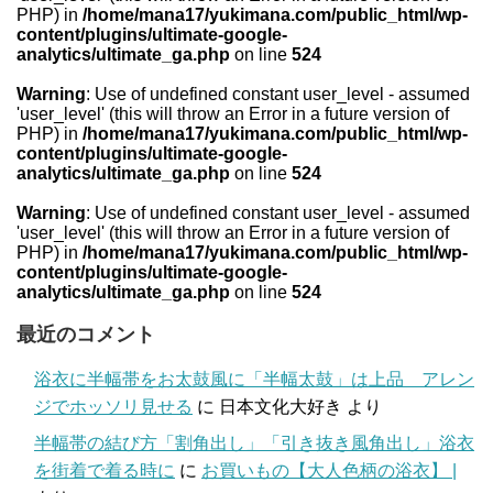
PHP) in
/home/mana17/yukimana.com/public_html/wp-
content/plugins/ultimate-google-
analytics/ultimate_ga.php
on line
524
Warning
: Use of undefined constant user_level - assumed
'user_level' (this will throw an Error in a future version of
PHP) in
/home/mana17/yukimana.com/public_html/wp-
content/plugins/ultimate-google-
analytics/ultimate_ga.php
on line
524
Warning
: Use of undefined constant user_level - assumed
'user_level' (this will throw an Error in a future version of
PHP) in
/home/mana17/yukimana.com/public_html/wp-
content/plugins/ultimate-google-
analytics/ultimate_ga.php
on line
524
最近のコメント
浴衣に半幅帯をお太鼓風に「半幅太鼓」は上品 アレン
ジでホッソリ見せる
に
日本文化大好き
より
半幅帯の結び方「割角出し」「引き抜き風角出し」浴衣
を街着で着る時に
に
お買いもの【大人色柄の浴衣】 |