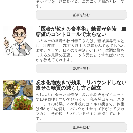
キャベツを一緒に食べる、エスニック風のカレーで
す。
記事を読む
『医者が教える食事術』糖質が危険 血
糖値のコントロールで太らない
この本ーの著者の牧田善二さんは、糖尿病専門医と
し、38年間に、20万人以上の患者をみてきておられ
ます。そして、日々の食生活がどれだけ体調に響を
与えるか最新の医療データを元にどうすればいいの
かを教えてくれます。
記事を読む
炭水化物抜きで効果 リバウンドしない
痩せる糖質の減らし方と献立
久しぶりに会った同僚が、炭水化物抜きダイエット
で10キロ痩せていてびっくり！私も翌日から、スタ
ート。その結果、４ケ月後には４キロ痩せて、体重
はBMIが20を切り、パンツが１サイズ下がってブカ
ブカに。その後、リバウンドせずに維持していま
す。
記事を読む