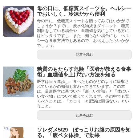
母の日に、低糖質スイーツを。ヘルシー
でおいしく、冷凍だから便利
母の日に、低糖質スイートを贈ってみてはいかがで
しょうか？すでに、炭水化物抜きダイエット、糖質
制限をしている場合や、血糖値を気にしている方に
はピッタリですし、また、知らない場合にも、ヘル
シーな食事方法でもあるので、お伝えしたらいかが
でしょう。
記事を読む
糖質のもたらす危険「医者が教える食事
術」血糖値を上げない方法を知る
医学は日々進歩し、食べたものがどのように吸収さ
れているかの知識も変わってきています。この本
は、最新医学に基づいた「新しい常識」と「体にい
い食べ物」について教えてくれます。その中でも驚
くべきことは、「カロリーと肥満は関係ない」とい
うこと。
記事を読む
ソレダメ5/29 ぽっこりお腹の原因を知
る。「腹ペタ体操」で効果