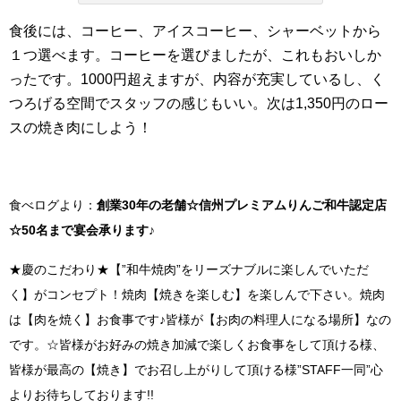
食後には、コーヒー、アイスコーヒー、シャーベットから
１つ選べます。コーヒーを選びましたが、これもおいしか
ったです。1000円超えますが、内容が充実しているし、く
つろげる空間でスタッフの感じもいい。次は1,350円のロー
スの焼き肉にしよう！
食べログより：
創業30年の老舗☆信州プレミアムりんご和牛認定店
☆50名まで宴会承ります♪
★慶のこだわり★【”和牛焼肉”をリーズナブルに楽しんでいただ
く】がコンセプト！焼肉【焼きを楽しむ】を楽しんで下さい。焼肉
は【肉を焼く】お食事です♪皆様が【お肉の料理人になる場所】なの
です。☆皆様がお好みの焼き加減で楽しくお食事をして頂ける様、
皆様が最高の【焼き】でお召し上がりして頂ける様”STAFF一同”心
よりお待ちしております!!