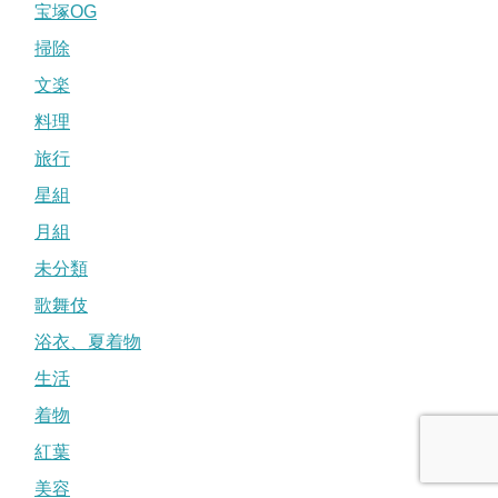
宝塚OG
掃除
文楽
料理
旅行
星組
月組
未分類
歌舞伎
浴衣、夏着物
生活
着物
紅葉
美容