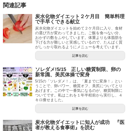
関連記事
炭水化物ダイエット２ケ月目 簡単料理
で手早くできる献立
炭水化物ダイエットを始めて２ケ月目に入り、食材
の選び方が変わってきました。ご飯を食べない分、
おかずの数をふやしています。体重よりも体脂肪を
下げる方が難しいと実感しているので、たんぱく質
がしっかり取れるようにメニューを考えています。
記事を読む
ソレダメ!5/15 正しい糖質制限、卵の
新常識、美尻体操で変身
5/15の「ソレダメ！」は、「夏までに変身！」とい
うことで、卵パワー、糖質オフ、美尻についてとり
あげます。この中で一番気になるのが、糖質制限に
ついてです。私はこれを１年半程前から実行し、４
キロ痩せました。
記事を読む
炭水化物ダイエットに知人が成功 『医
者が教える食事術』を読む