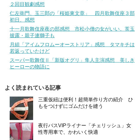
２回目観劇感想
仁左衛門、玉三郎の「桜姫東文章」 四月歌舞伎座３部
初日、感想
十一月歌舞伎座夜の部感想 市松小僧の女がいい。莟玉
披露・親子連獅子も
月組「アイムフロムーオーストリア」感想 タマキチは
若返っていたけど
スーパー歌舞伎Ⅱ「新版オグリ」隼人主演感想 美しき
ヒーローの物語に
よく読まれている記事
三重仮紐は便利！超簡単作り方の紹介 ひ
もをつけずにゴムだけを縫う
夜行バスVIPライナー「チェリッシュ」女
性専用車で、かわいく快適