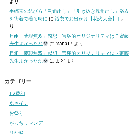
より
半幅帯の結び方「割角出し」「引き抜き風角出し」浴衣
を街着で着る時に
に
浴衣でお出かけ【花火大会】 |
よ
り
月組「夢現無双」感想 宝塚的オリジナリティは？齋藤
先生よかったね
に
mana17
より
月組「夢現無双」感想 宝塚的オリジナリティは？齋藤
先生よかったね
に
まど
より
カテゴリー
TV番組
あさイチ
お祭り
がっちりマンデー
ひな祭り