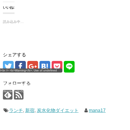
き
し
ま
い
いいね:
す
ウ
)
ィ
ン
ド
読み込み中…
ウ
で
開
き
ま
す
)
シェアする
g</b>: Use of undefined
0<br /> <b>Warning</b>: Use of undefined
error
 assumed 'user_level' (this
nstant user_level - assumed 'user_level' (this
 a future version of PHP) in
ll throw an Error in a future version of PHP) in
imana.com/public_html/wp-
/home/mana17/yukimana.com/public_html/wp-
フォローする
ns/ultimate-google-
content/plugins/ultimate-google-
ate_ga.php</b> on line
analytics/ultimate_ga.php</b> on line
4</b><br />
<b>524</b><br />
ランチ
,
新宿
,
炭水化物ダイエット
mana17