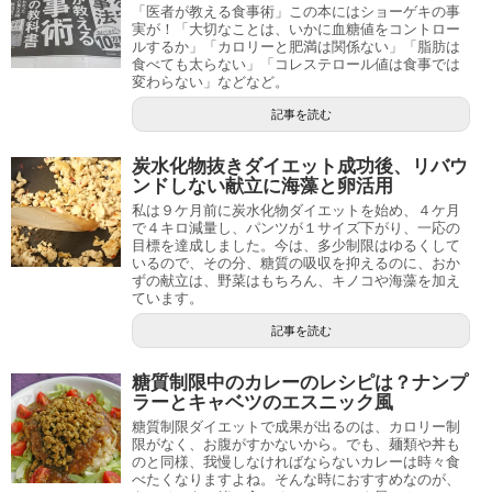
「医者が教える食事術」この本にはショーゲキの事
実が！「大切なことは、いかに血糖値をコントロー
ルするか」「カロリーと肥満は関係ない」「脂肪は
食べても太らない」「コレステロール値は食事では
変わらない」などなど。
記事を読む
炭水化物抜きダイエット成功後、リバウ
ンドしない献立に海藻と卵活用
私は９ケ月前に炭水化物ダイエットを始め、４ケ月
で４キロ減量し、パンツが１サイズ下がり、一応の
目標を達成しました。今は、多少制限はゆるくして
いるので、その分、糖質の吸収を抑えるのに、おか
ずの献立は、野菜はもちろん、キノコや海藻を加え
ています。
記事を読む
糖質制限中のカレーのレシピは？ナンプ
ラーとキャベツのエスニック風
糖質制限ダイエットで成果が出るのは、カロリー制
限がなく、お腹がすかないから。でも、麺類や丼も
のと同様、我慢しなければならないカレーは時々食
べたくなりますよね。そんな時におすすめなのが、