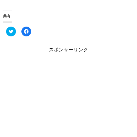
共有:
ク
F
リ
a
ッ
c
ク
e
し
b
スポンサーリンク
て
o
T
o
w
k
i
で
t
共
t
有
e
す
r
る
で
に
共
は
有
ク
(
リ
新
ッ
し
ク
い
し
ウ
て
ィ
く
ン
だ
ド
さ
ウ
い
で
(
開
新