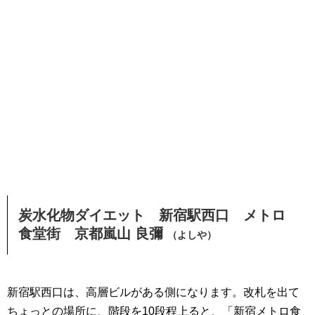
炭水化物ダイエット 新宿駅
西口 メトロ
食堂街 京都嵐山 良彌
（よしや）
新宿駅西口は、高層ビルがある側になります。改札を出て
ちょっとの場所に、階段を10段程上ると、「新宿メトロ食