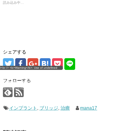
ド
読み込み中…
ウ
で
開
き
ま
す
)
シェアする
g</b>: Use of undefined
0<br /> <b>Warning</b>: Use of undefined
error
 assumed 'user_level' (this
nstant user_level - assumed 'user_level' (this
 a future version of PHP) in
ll throw an Error in a future version of PHP) in
imana.com/public_html/wp-
/home/mana17/yukimana.com/public_html/wp-
フォローする
ns/ultimate-google-
content/plugins/ultimate-google-
ate_ga.php</b> on line
analytics/ultimate_ga.php</b> on line
4</b><br />
<b>524</b><br />
インプラント
,
ブリッジ
,
治療
mana17