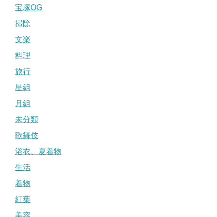
宝塚OG
掃除
文楽
料理
旅行
星組
月組
未分類
歌舞伎
浴衣、夏着物
生活
着物
紅葉
美容