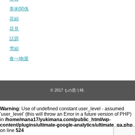
美術関係
花組
花見
話題
雪組
食べ物屋
© 2017
もの思う時
.
Warning
: Use of undefined constant user_level - assumed
'user_level' (this will throw an Error in a future version of PHP)
in
/home/mana17/yukimana.com/public_html/wp-
content/plugins/ultimate-google-analytics/ultimate_ga.php
on line
524