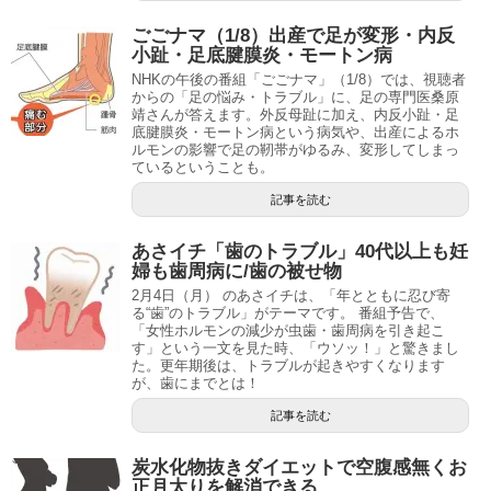
ごごナマ（1/8）出産で足が変形・内反
小趾・足底腱膜炎・モートン病
NHKの午後の番組「ごごナマ」（1/8）では、視聴者
からの「足の悩み・トラブル」に、足の専門医桑原
靖さんが答えます。外反母趾に加え、内反小趾・足
底腱膜炎・モートン病という病気や、出産によるホ
ルモンの影響で足の靭帯がゆるみ、変形してしまっ
ているということも。
記事を読む
あさイチ「歯のトラブル」40代以上も妊
婦も歯周病に/歯の被せ物
2月4日（月） のあさイチは、「年とともに忍び寄
る“歯”のトラブル」がテーマです。 番組予告で、
「女性ホルモンの減少が虫歯・歯周病を引き起こ
す」という一文を見た時、「ウソッ！」と驚きまし
た。更年期後は、トラブルが起きやすくなります
が、歯にまでとは！
記事を読む
炭水化物抜きダイエットで空腹感無くお
正月太りを解消できる