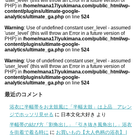
'user_level' (this will throw an Error in a future version of
PHP) in
/home/mana17/yukimana.com/public_html/wp-
content/plugins/ultimate-google-
analytics/ultimate_ga.php
on line
524
Warning
: Use of undefined constant user_level - assumed
'user_level' (this will throw an Error in a future version of
PHP) in
/home/mana17/yukimana.com/public_html/wp-
content/plugins/ultimate-google-
analytics/ultimate_ga.php
on line
524
Warning
: Use of undefined constant user_level - assumed
'user_level' (this will throw an Error in a future version of
PHP) in
/home/mana17/yukimana.com/public_html/wp-
content/plugins/ultimate-google-
analytics/ultimate_ga.php
on line
524
最近のコメント
浴衣に半幅帯をお太鼓風に「半幅太鼓」は上品 アレン
ジでホッソリ見せる
に
日本文化大好き
より
半幅帯の結び方「割角出し」「引き抜き風角出し」浴衣
を街着で着る時に
に
お買いもの【大人色柄の浴衣】 |