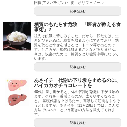
回復(アスパラギン)・ 皮…ポリフェノール
記事を読む
糖質のもたらす危険 「医者が教える食
事術」2
祖先は飢餓に苦しみました。だから、私たちは、生
き延びるために、糖質を取るようにできており、糖
質を取ると幸せを感じるセロトニン等が出るので
す。ところが、現代は飢えることなどありません。
今は、快楽のために、糖質をとり糖質中毒になって
います。
記事を読む
あさイチ 代謝の下り坂を止めるのに、
ハイカカオチョコレートを
40代に差し掛かると、体の代謝が急激に下がり始め
ます。それを一番感じるのが、太りやすくなるこ
と。 基礎代謝を上げるため、運動して筋肉をふやそ
うとしますが、あさイチ（11月28日）では、こんな
方法でいいの、という驚きの方法を教えてくれま
す。
記事を読む