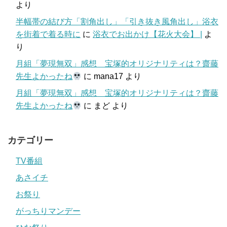
より
半幅帯の結び方「割角出し」「引き抜き風角出し」浴衣
を街着で着る時に
に
浴衣でお出かけ【花火大会】 |
よ
り
月組「夢現無双」感想 宝塚的オリジナリティは？齋藤
先生よかったね
に
mana17
より
月組「夢現無双」感想 宝塚的オリジナリティは？齋藤
先生よかったね
に
まど
より
カテゴリー
TV番組
あさイチ
お祭り
がっちりマンデー