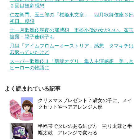
２回目観劇感想
仁左衛門、玉三郎の「桜姫東文章」 四月歌舞伎座３部
初日、感想
十一月歌舞伎座夜の部感想 市松小僧の女がいい。莟玉
披露・親子連獅子も
月組「アイムフロムーオーストリア」感想 タマキチは
若返っていたけど
スーパー歌舞伎Ⅱ「新版オグリ」隼人主演感想 美しき
ヒーローの物語に
よく読まれている記事
クリスマスプレゼント７歳女の子に、メイ
クセットやヘアアレンジ人形
半幅帯でタレのある結び方 割り太鼓と半
幅太鼓 アレンジで変わる