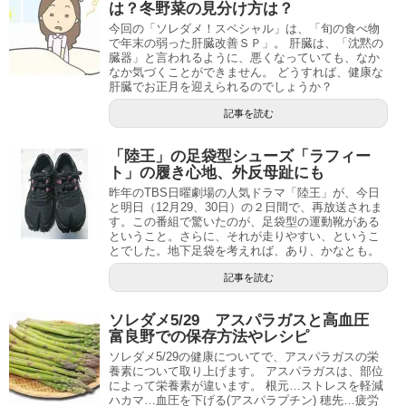
は？冬野菜の見分け方は？
今回の「ソレダメ！スペシャル」は、「旬の食べ物
で年末の弱った肝臓改善ＳＰ」。 肝臓は、「沈黙の
臓器」と言われるように、悪くなっていても、なか
なか気づくことができません。 どうすれば、健康な
肝臓でお正月を迎えられるのでしょうか？
記事を読む
「陸王」の足袋型シューズ「ラフィー
ト」の履き心地、外反母趾にも
昨年のTBS日曜劇場の人気ドラマ「陸王」が、今日
と明日（12月29、30日）の２日間で、再放送されま
す。この番組で驚いたのが、足袋型の運動靴がある
ということ。さらに、それが走りやすい、というこ
とでした。地下足袋を考えれば、あり、かなとも。
記事を読む
ソレダメ5/29 アスパラガスと高血圧
富良野での保存方法やレシピ
ソレダメ5/29の健康についてで、アスパラガスの栄
養素について取り上げます。 アスパラガスは、部位
によって栄養素が違います。 根元…ストレスを軽減
ハカマ…血圧を下げる(アスパラプチン) 穂先…疲労