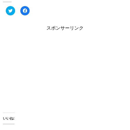
ク
F
リ
a
ッ
c
ク
e
し
b
スポンサーリンク
て
o
T
o
w
k
i
で
t
共
t
有
e
す
r
る
で
に
共
は
有
ク
(
リ
新
ッ
し
ク
い
し
ウ
て
ィ
く
ン
だ
ド
さ
ウ
い
で
(
開
新
き
し
ま
い
いいね:
す
ウ
)
ィ
ン