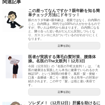
関連記事
この差ってなんですか？眼年齢を知る簡
単チェック方法にドキリッ！
眼のカラダ年齢=眼年齢は、老眼ではなく、白内障の
こと。白内障は、80代では100%の人がかかるもので
すが、早い人は40代から始まります。 白内障になる
と、隣り合った近い色がだんだん区別しづらくな
り、ガスコンロに火がついているのがわかりにくく
なります。
記事を読む
医者が実践する薄毛白髪対策、腰痛体
操。名医のThe太鼓判！12月3日
今回（12月3日）の『名医のTHE太鼓判！』は、「名
医の健康法を実践したら本当に健康でいられるか大
検証SP」という3時間の特番で、風邪・髪・便秘・
口臭・血糖値・肩こり・腰痛・冷え性等への対策が
紹介されます。この中で「髪」は他と違い美容で
す。
記事を読む
ソレダメ！（12月12日）肝臓を助けるに