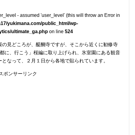
r_level - assumed 'user_level' (this will throw an Error in
17/yukimana.com/public_html/wp-
ytics/ultimate_ga.php
on line
524
桜の見どころが、醍醐寺ですが、そこから近くに勧修寺
 京都に、行こう」桜編に取り上げられ、氷室園にある観音
ーとなって、２月１日から各地で貼られています。
スポンサーリンク