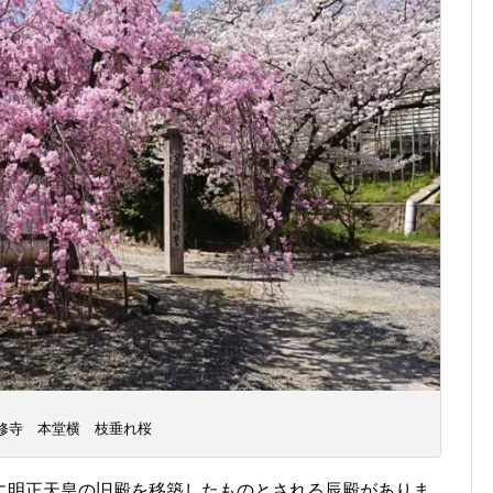
修寺 本堂横 枝垂れ桜
に明正天皇の旧殿を移築したものとされる辰殿がありま