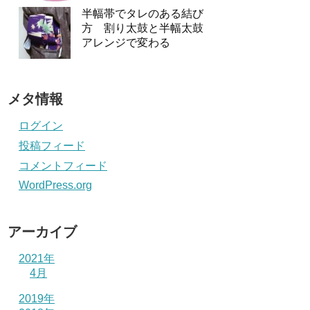
半幅帯でタレのある結び
方 割り太鼓と半幅太鼓
アレンジで変わる
メタ情報
ログイン
投稿フィード
コメントフィード
WordPress.org
アーカイブ
2021年
4月
2019年