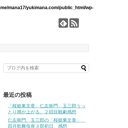
ome/mana17/yukimana.com/public_html/wp-
最近の投稿
「桜姫東文章」仁左衛門、玉三郎うっ
とり感が上がる。２回目観劇感想
仁左衛門、玉三郎の「桜姫東文章」
四月歌舞伎座３部初日、感想