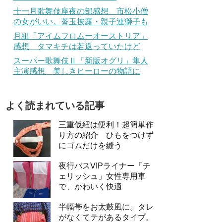
十一月歌舞伎座夜の部感想 市松小僧
の女がいい。莟玉披露・親子連獅子も
月組「アイムフロムーオーストリア」
感想 タマキチは若返っていたけど
スーパー歌舞伎Ⅱ「新版オグリ」隼人
主演感想 美しきヒーローの物語に
よく読まれている記事
三重仮紐は便利！超簡単作
り方の紹介 ひもをつけず
にゴムだけを縫う
夜行バスVIPライナー「チ
ェリッシュ」女性専用車
で、かわいく快適
半幅帯をお太鼓風に。タレ
がなくてテがあるタイプ。