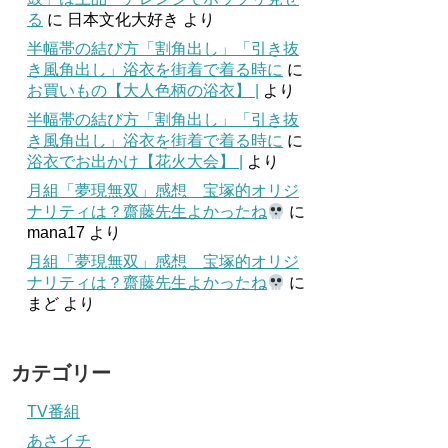
る
に
日本文化大好き
より
半幅帯の結び方「割角出し」「引き抜
き風角出し」浴衣を街着で着る時に
に
お買いもの【大人色柄の浴衣】 |
より
半幅帯の結び方「割角出し」「引き抜
き風角出し」浴衣を街着で着る時に
に
浴衣でお出かけ【花火大会】 |
より
月組「夢現無双」感想 宝塚的オリジ
ナリティは？齋藤先生よかったね
に
mana17
より
月組「夢現無双」感想 宝塚的オリジ
ナリティは？齋藤先生よかったね
に
まど
より
カテゴリー
TV番組
あさイチ