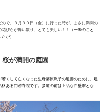
だので、３月３０日（金）に行った時が、まさに満開の
の花びらが舞い散り、とても美しい！！（
一瞬のこと
したが）
 桜が満開の庭園
が若くして亡くなった生母藤原胤子の追善のために、建
品格ある門跡寺院です。参道の前は上品な白壁塀とな