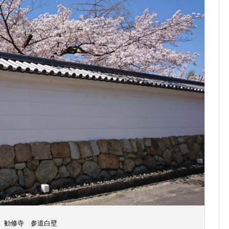
勧修寺 参道白壁