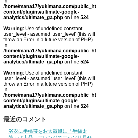
in
/home/mana17/yukimana.com/public_html/wp-
content/plugins/ultimate-google-
analytics/ultimate_ga.php
on line
524
Warning
: Use of undefined constant
user_level - assumed 'user_level' (this will
throw an Error in a future version of PHP)
in
/home/mana17/yukimana.com/public_html/wp-
content/plugins/ultimate-google-
analytics/ultimate_ga.php
on line
524
Warning
: Use of undefined constant
user_level - assumed 'user_level' (this will
throw an Error in a future version of PHP)
in
/home/mana17/yukimana.com/public_html/wp-
content/plugins/ultimate-google-
analytics/ultimate_ga.php
on line
524
最近のコメント
浴衣に半幅帯をお太鼓風に「半幅太
鼓」は上品 アレンジでホッソリ見せ