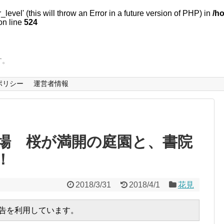
evel' (this will throw an Error in a future version of PHP) in
/h
n line
524
す。
ポリシー
運営者情報
場 桜が満開の庭園と、書院
！
2018/3/31
2018/4/1
花見
広告を利用しています。