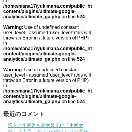
in
/home/mana17/yukimana.com/public_html/wp-
content/plugins/ultimate-google-
analytics/ultimate_ga.php
on line
524
Warning
: Use of undefined constant
user_level - assumed 'user_level' (this will
throw an Error in a future version of PHP)
in
/home/mana17/yukimana.com/public_html/wp-
content/plugins/ultimate-google-
analytics/ultimate_ga.php
on line
524
Warning
: Use of undefined constant
user_level - assumed 'user_level' (this will
throw an Error in a future version of PHP)
in
/home/mana17/yukimana.com/public_html/wp-
content/plugins/ultimate-google-
analytics/ultimate_ga.php
on line
524
最近のコメント
浴衣に半幅帯をお太鼓風に「半幅太
鼓」は上品 アレンジでホッソリ見せ