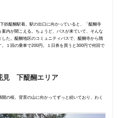
地下鉄醍醐駅着。駅の出口に向かっていると、「醍醐寺
う案内が聞こえる。ちょうど、バスが来ていて、そんな
ました。醍醐地区のコミュニティバスで、醍醐寺から隋
。１回の乗車で200円。１日券を買うと300円で何回で
花見 下醍醐エリア
満開の桜。背景の山に向かってずっと続いており、わく