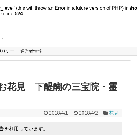
evel' (this will throw an Error in a future version of PHP) in
/h
n line
524
す。
ポリシー
運営者情報
お花見 下醍醐の三宝院・霊
2018/4/1
2018/4/2
花見
広告を利用しています。