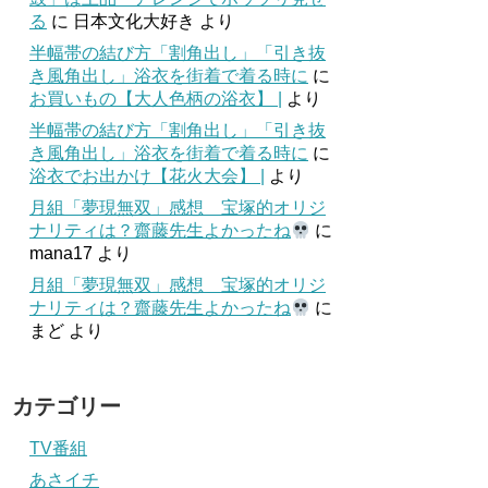
る
に
日本文化大好き
より
半幅帯の結び方「割角出し」「引き抜
き風角出し」浴衣を街着で着る時に
に
お買いもの【大人色柄の浴衣】 |
より
半幅帯の結び方「割角出し」「引き抜
き風角出し」浴衣を街着で着る時に
に
浴衣でお出かけ【花火大会】 |
より
月組「夢現無双」感想 宝塚的オリジ
ナリティは？齋藤先生よかったね
に
mana17
より
月組「夢現無双」感想 宝塚的オリジ
ナリティは？齋藤先生よかったね
に
まど
より
カテゴリー
TV番組
あさイチ