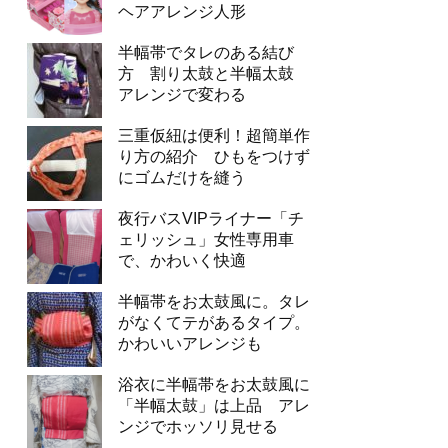
ヘアアレンジ人形
半幅帯でタレのある結び
方 割り太鼓と半幅太鼓
アレンジで変わる
三重仮紐は便利！超簡単作
り方の紹介 ひもをつけず
にゴムだけを縫う
夜行バスVIPライナー「チ
ェリッシュ」女性専用車
で、かわいく快適
半幅帯をお太鼓風に。タレ
がなくてテがあるタイプ。
かわいいアレンジも
浴衣に半幅帯をお太鼓風に
「半幅太鼓」は上品 アレ
ンジでホッソリ見せる