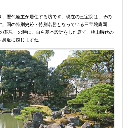
り、歴代座主が居住する坊です。現在の三宝院は、その
す。国の特別史跡・特別名勝となっている三宝院庭園
醍醐の花見」の時に、自ら基本設計をした庭で、桃山時代の
を身近に感じますね。