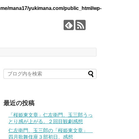
ome/mana17/yukimana.com/public_html/wp-
最近の投稿
「桜姫東文章」仁左衛門、玉三郎うっ
とり感が上がる。２回目観劇感想
仁左衛門、玉三郎の「桜姫東文章」
四月歌舞伎座３部初日、感想