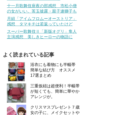
十一月歌舞伎座夜の部感想 市松小僧
の女がいい。莟玉披露・親子連獅子も
月組「アイムフロムーオーストリア」
感想 タマキチは若返っていたけど
スーパー歌舞伎Ⅱ「新版オグリ」隼人
主演感想 美しきヒーローの物語に
よく読まれている記事
浴衣にも着物にも半幅帯
簡単な結び方 オススメ
17選まとめ
三重仮紐は超便利！半幅帯
が短くても、簡単に華やか
アレンジが。
クリスマスプレゼント７歳
女の子に、メイクセットや