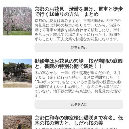
京都のお花見 渋滞を避け、電車と徒歩
で行く10通りの方法 まとめ
京都のお花見は混みますが、古都の味わいの中での
お花見には別格の魅力があります。だから、渋滞を
避けて電車や徒歩を組み合わせて移動したり、街中
をちょっと離れて穴場スポットに行ったり、時期を
ずらしたり、工夫次第で快適なお花見になります。
記事を読む
勧修寺はお花見の穴場 桜が満開の庭園
と、書院の特別公開で満足！！
冬の寒さから、一気に桜の開花が進んだので、３月
３０日（金）に行った時が、まさに満開でした！！
JRのポスターにもなっている氷室池横の観音堂の桜
は満開でえもいわれぬ美しさ、なのにそれほど混ん
でいない。地下鉄の駅からも近い、お花見の穴場で
す。
記事を読む
京都仁和寺の御室桜は遅咲きで有名。低
木の桜の魅力と、しだれ桜の美