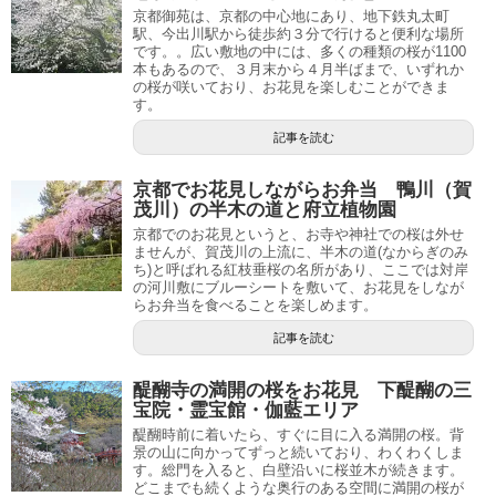
京都御苑は、京都の中心地にあり、地下鉄丸太町
駅、今出川駅から徒歩約３分で行けると便利な場所
です。。広い敷地の中には、多くの種類の桜が1100
本もあるので、３月末から４月半ばまで、いずれか
の桜が咲いており、お花見を楽しむことができま
す。
記事を読む
京都でお花見しながらお弁当 鴨川（賀
茂川）の半木の道と府立植物園
京都でのお花見というと、お寺や神社での桜は外せ
ませんが、賀茂川の上流に、半木の道(なからぎのみ
ち)と呼ばれる紅枝垂桜の名所があり、ここでは対岸
の河川敷にブルーシートを敷いて、お花見をしなが
らお弁当を食べることを楽しめます。
記事を読む
醍醐寺の満開の桜をお花見 下醍醐の三
宝院・霊宝館・伽藍エリア
醍醐時前に着いたら、すぐに目に入る満開の桜。背
景の山に向かってずっと続いており、わくわくしま
す。総門を入ると、白壁沿いに桜並木が続きます。
どこまでも続くような奥行のある空間に満開の桜が