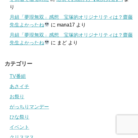
り
月組「夢現無双」感想 宝塚的オリジナリティは？齋藤
先生よかったね
に
mana17
より
月組「夢現無双」感想 宝塚的オリジナリティは？齋藤
先生よかったね
に
まど
より
カテゴリー
TV番組
あさイチ
お祭り
がっちりマンデー
ひな祭り
イベント
クリスマス