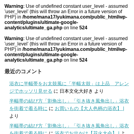
Warning
: Use of undefined constant user_level - assumed
'user_level' (this will throw an Error in a future version of
PHP) in
/home/mana17/yukimana.com/public_html/wp-
content/plugins/ultimate-google-
analytics/ultimate_ga.php
on line
524
Warning
: Use of undefined constant user_level - assumed
'user_level' (this will throw an Error in a future version of
PHP) in
/home/mana17/yukimana.com/public_html/wp-
content/plugins/ultimate-google-
analytics/ultimate_ga.php
on line
524
最近のコメント
浴衣に半幅帯をお太鼓風に「半幅太鼓」は上品 アレン
ジでホッソリ見せる
に
日本文化大好き
より
半幅帯の結び方「割角出し」「引き抜き風角出し」浴衣
を街着で着る時に
に
お買いもの【大人色柄の浴衣】 |
より
半幅帯の結び方「割角出し」「引き抜き風角出し」浴衣
を街着で着る時に
に
浴衣でお出かけ【花火大会】 |
よ