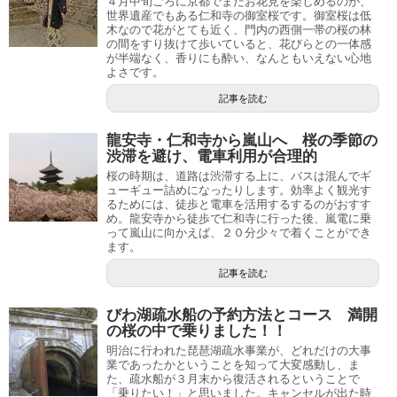
４月中旬ごろに京都でまだお花見を楽しめるのが、
世界遺産でもある仁和寺の御室桜です。御室桜は低
木なので花がとても近く、門内の西側一帯の桜の林
の間をすり抜けて歩いていると、花びらとの一体感
が半端なく、香りにも酔い、なんともいえない心地
よさです。
記事を読む
龍安寺・仁和寺から嵐山へ 桜の季節の
渋滞を避け、電車利用が合理的
桜の時期は、道路は渋滞する上に、バスは混んでギ
ューギュー詰めになったりします。効率よく観光す
るためには、徒歩と電車を活用するするのがおすす
め。龍安寺から徒歩で仁和寺に行った後、嵐電に乗
って嵐山に向かえば、２０分少々で着くことができ
ます。
記事を読む
びわ湖疏水船の予約方法とコース 満開
の桜の中で乗りました！！
明治に行われた琵琶湖疏水事業が、どれだけの大事
業であったかということを知って大変感動し、ま
た、疏水船が３月末から復活されるということで
「乗りたい！」と思いました。キャンセルが出た時