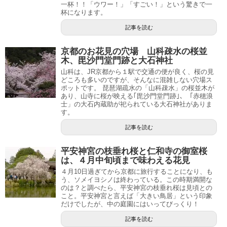
一杯！！「ウワー！」「すごい！」という驚きで一
杯になります。
記事を読む
京都のお花見の穴場 山科疎水の桜並
木、毘沙門堂門跡と大石神社
山科は、JR京都から１駅で交通の便が良く、桜の見
どころも多いのですが、そんなに混雑しない穴場ス
ポットです。 琵琶湖疏水の「山科疎水」の桜並木が
あり、山寺に桜が映える｢毘沙門堂門跡｣、「赤穂浪
士」の大石内蔵助が祀られている大石神社がありま
す。
記事を読む
平安神宮の枝垂れ桜と仁和寺の御室桜
は、４月中旬頃まで味わえる花見
４月10日過ぎてから京都に旅行することになり、も
う、ソメイヨシノは終わっている。この時期満開な
のは？と調べたら、平安神宮の枝垂れ桜は見頃との
こと。平安神宮と言えば「大きい鳥居」という印象
だけでしたが、中の庭園にはいってびっくり！
記事を読む