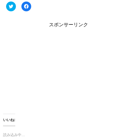
ク
F
リ
a
ッ
c
ク
e
し
b
スポンサーリンク
て
o
T
o
w
k
i
で
t
共
t
有
e
す
r
る
で
に
共
は
有
ク
(
リ
新
ッ
し
ク
い
し
ウ
て
ィ
く
ン
だ
ド
さ
ウ
い
で
(
開
新
き
し
ま
い
いいね:
す
ウ
)
ィ
ン
ド
読み込み中…
ウ