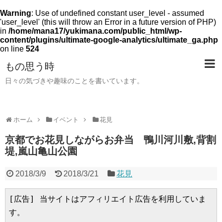
Warning
: Use of undefined constant user_level - assumed
'user_level' (this will throw an Error in a future version of PHP)
in
/home/mana17/yukimana.com/public_html/wp-
content/plugins/ultimate-google-analytics/ultimate_ga.php
on line
524
もの思う時
日々の気づきや趣味のことを書いています。
ホーム
イベント
花見
京都でお花見しながらお弁当 鴨川河川敷,背割
堤,嵐山亀山公園
2018/3/9
2018/3/21
花見
[広告] 当サイトはアフィリエイト広告を利用していま
す。