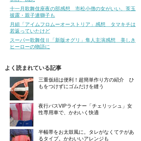
十一月歌舞伎座夜の部感想 市松小僧の女がいい。莟玉
披露・親子連獅子も
月組「アイムフロムーオーストリア」感想 タマキチは
若返っていたけど
スーパー歌舞伎Ⅱ「新版オグリ」隼人主演感想 美しき
ヒーローの物語に
よく読まれている記事
三重仮紐は便利！超簡単作り方の紹介 ひ
もをつけずにゴムだけを縫う
夜行バスVIPライナー「チェリッシュ」女
性専用車で、かわいく快適
半幅帯をお太鼓風に。タレがなくてテがあ
るタイプ。かわいいアレンジも