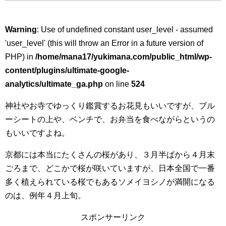
Warning
: Use of undefined constant user_level - assumed
'user_level' (this will throw an Error in a future version of
PHP) in
/home/mana17/yukimana.com/public_html/wp-
content/plugins/ultimate-google-
analytics/ultimate_ga.php
on line
524
神社やお寺でゆっくり鑑賞するお花見もいいですが、ブル
ーシートの上や、ベンチで、お弁当を食べながらというの
もいいですよね。
京都には本当にたくさんの桜があり、３月半ばから４月末
ごろまで、どこかで桜が咲いていますが、日本全国で一番
多く植えられている桜でもあるソメイヨシノが満開になる
のは、例年４月上旬。
スポンサーリンク