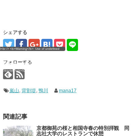
で
開
き
ま
す
)
シェアする
g</b>: Use of undefined
0<br /> <b>Warning</b>: Use of undefined
error
 assumed 'user_level' (this
nstant user_level - assumed 'user_level' (this
 a future version of PHP) in
ll throw an Error in a future version of PHP) in
imana.com/public_html/wp-
/home/mana17/yukimana.com/public_html/wp-
フォローする
ns/ultimate-google-
content/plugins/ultimate-google-
ate_ga.php</b> on line
analytics/ultimate_ga.php</b> on line
4</b><br />
<b>524</b><br />
嵐山
,
背割堤
,
鴨川
mana17
関連記事
京都御苑の桜と相国寺春の特別拝観 同
志社大学のレストランで休憩