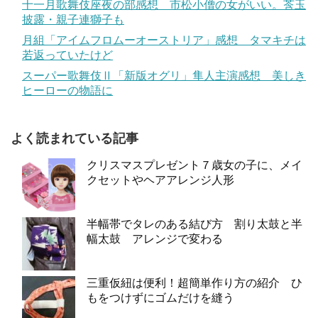
十一月歌舞伎座夜の部感想 市松小僧の女がいい。莟玉
披露・親子連獅子も
月組「アイムフロムーオーストリア」感想 タマキチは
若返っていたけど
スーパー歌舞伎Ⅱ「新版オグリ」隼人主演感想 美しき
ヒーローの物語に
よく読まれている記事
クリスマスプレゼント７歳女の子に、メイ
クセットやヘアアレンジ人形
半幅帯でタレのある結び方 割り太鼓と半
幅太鼓 アレンジで変わる
三重仮紐は便利！超簡単作り方の紹介 ひ
もをつけずにゴムだけを縫う