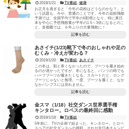
2019/1/21
TV番組
,
健康
お正月を過ぎると「今年の花粉はどうなのかな？」と
いう話題も、今や、普通のことです。今年の花粉飛散
予測では、全国平均で平年の6割増となり、特に東日
本を中心に予想飛散量が平年の1.5～3倍になるとのこ
と。首都圏では、６年ぶりの大量飛散に！
記事を読む
あさイチ(1/23)靴下で冬のおしゃれや足の
むくみ・冷えが変わる？
2019/1/20
TV番組
,
あさイチ
この冬は、割と寒くなかったので、ブーツを履き始め
るのが遅かったですが、冬になると、パンツの時でも
ハーフブーツが履きたくなる。スカートだと、ロング
ブーツじゃないと無理。一度、ブーツを履くと、なか
なかパンプスには戻れません。
記事を読む
金スマ（1/18）社交ダンス世界選手権
キンタロー。ロペスの最終回に感動
2019/1/18
TV番組
5年前に、TVの企画で始まった、キンタロー。とロペ
スペアの社交ダンスへの挑戦。それが全日本チャンピ