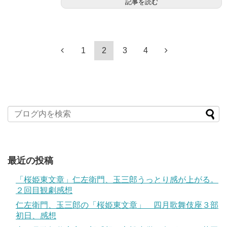
記事を読む
1
2
3
4
最近の投稿
「桜姫東文章」仁左衛門、玉三郎うっとり感が上がる。
２回目観劇感想
仁左衛門、玉三郎の「桜姫東文章」 四月歌舞伎座３部
初日、感想