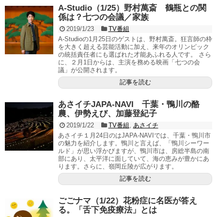
A-Studio（1/25）野村萬斎 鶴瓶との関
係は？七つの会議／家族
2019/1/23
TV番組
A-Studioの1月25日のゲストは、野村萬斎。狂言師の枠
を大きく超える芸能活動に加え、来年のオリンピック
の統括責任者にも選ばれた才能あふれる人です。 さら
に、２月1日からは、主演を務める映画「七つの会
議」が公開されます。
記事を読む
あさイチJAPA-NAVI 千葉・鴨川の酪
農、伊勢えび、加藤登紀子
2019/1/22
TV番組
,
あさイチ
あさイチ１月24日のはJAPA-NAVIでは、千葉・鴨川市
の魅力を紹介します。鴨川と言えば、「鴨川シーワー
ルド」が思い浮かびますが、鴨川市は、房総半島の南
部にあり、太平洋に面していて、海の恵みが豊かにあ
ります。さらに、嶺岡丘陵が広がります。
記事を読む
ごごナマ（1/22）花粉症に名医が答え
る。「舌下免疫療法」とは