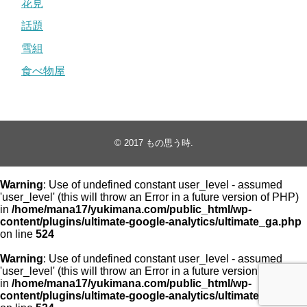
花見
話題
雪組
食べ物屋
© 2017
もの思う時
.
Warning
: Use of undefined constant user_level - assumed
'user_level' (this will throw an Error in a future version of PHP)
in
/home/mana17/yukimana.com/public_html/wp-
content/plugins/ultimate-google-analytics/ultimate_ga.php
on line
524
Warning
: Use of undefined constant user_level - assumed
'user_level' (this will throw an Error in a future version of PHP)
in
/home/mana17/yukimana.com/public_html/wp-
content/plugins/ultimate-google-analytics/ultimate_ga.php