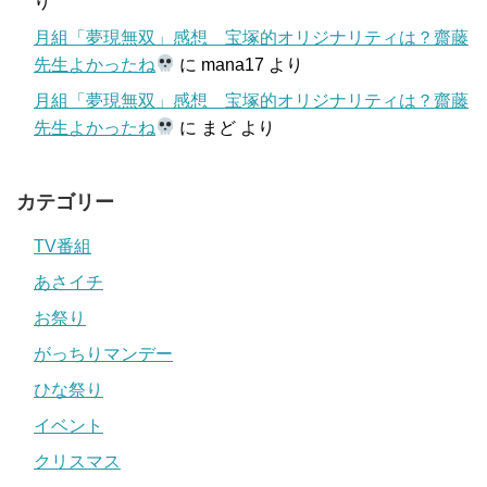
り
月組「夢現無双」感想 宝塚的オリジナリティは？齋藤
先生よかったね
に
mana17
より
月組「夢現無双」感想 宝塚的オリジナリティは？齋藤
先生よかったね
に
まど
より
カテゴリー
TV番組
あさイチ
お祭り
がっちりマンデー
ひな祭り
イベント
クリスマス