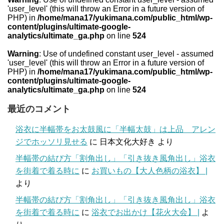
'user_level' (this will throw an Error in a future version of
PHP) in
/home/mana17/yukimana.com/public_html/wp-
content/plugins/ultimate-google-
analytics/ultimate_ga.php
on line
524
Warning
: Use of undefined constant user_level - assumed
'user_level' (this will throw an Error in a future version of
PHP) in
/home/mana17/yukimana.com/public_html/wp-
content/plugins/ultimate-google-
analytics/ultimate_ga.php
on line
524
最近のコメント
浴衣に半幅帯をお太鼓風に「半幅太鼓」は上品 アレン
ジでホッソリ見せる
に
日本文化大好き
より
半幅帯の結び方「割角出し」「引き抜き風角出し」浴衣
を街着で着る時に
に
お買いもの【大人色柄の浴衣】 |
より
半幅帯の結び方「割角出し」「引き抜き風角出し」浴衣
を街着で着る時に
に
浴衣でお出かけ【花火大会】 |
よ