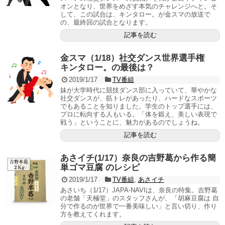
オンとなり、世界をめざす本気のチャレンジへと。そ
して、この試合は、キンタロー。が金スマの放送で
の、最終回の試合となります。
記事を読む
金スマ（1/18）社交ダンス世界選手権
キンタロー。の最後は？
2019/1/17
TV番組
妹が大学時代に競技ダンス部に入っていて、華やかな
社交ダンスが、筋トレがあったり、ハードなスポーツ
でもあることを知りました。学生のトップ選手には、
プロに転向する人もいる。「体を鍛え、美しい表現で
戦う」ということに、魅力があるのでしょうね。
記事を読む
あさイチ(1/17）奈良の吉野葛から作る簡
単ゴマ豆腐 のレシピ
2019/1/17
TV番組
,
あさイチ
あさいち（1/17）JAPA-NAVIは、奈良の特集。吉野葛
の老舗「天極堂」のスタッフさんが、「胡麻豆腐は 自
分で作るのが世界で一番美味しい」と言い切り、作り
方を教えてくれます。