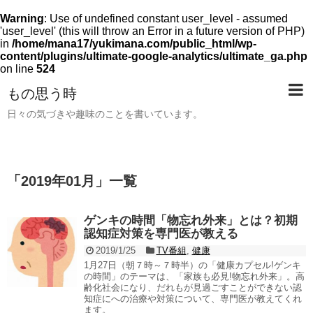
Warning
: Use of undefined constant user_level - assumed
'user_level' (this will throw an Error in a future version of PHP)
in
/home/mana17/yukimana.com/public_html/wp-
content/plugins/ultimate-google-analytics/ultimate_ga.php
on line
524
もの思う時
日々の気づきや趣味のことを書いています。
「
2019年01月
」
一覧
ゲンキの時間「物忘れ外来」とは？初期
認知症対策を専門医が教える
2019/1/25
TV番組
,
健康
1月27日（朝７時～７時半）の「健康カプセル!ゲンキ
の時間」のテーマは、「家族も必見!物忘れ外来」。高
齢化社会になり、だれもが見過ごすことができない認
知症にへの治療や対策について、専門医が教えてくれ
ます。