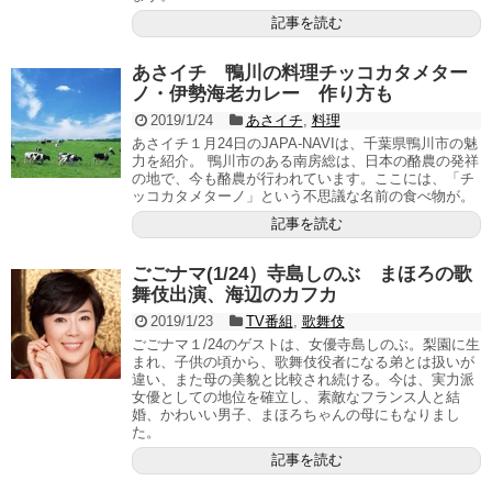
記事を読む
あさイチ 鴨川の料理チッコカタメター
ノ・伊勢海老カレー 作り方も
2019/1/24
あさイチ
,
料理
あさイチ１月24日のJAPA-NAVIは、千葉県鴨川市の魅
力を紹介。 鴨川市のある南房総は、日本の酪農の発祥
の地で、今も酪農が行われています。ここには、「チ
ッコカタメターノ」という不思議な名前の食べ物が。
記事を読む
ごごナマ(1/24）寺島しのぶ まほろの歌
舞伎出演、海辺のカフカ
2019/1/23
TV番組
,
歌舞伎
ごごナマ１/24のゲストは、女優寺島しのぶ。梨園に生
まれ、子供の頃から、歌舞伎役者になる弟とは扱いが
違い、また母の美貌と比較され続ける。今は、実力派
女優としての地位を確立し、素敵なフランス人と結
婚、かわいい男子、まほろちゃんの母にもなりまし
た。
記事を読む