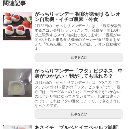
関連記事
がっちりマンデー 視察が殺到する レオ
ン自動機・イチゴ農園・外食
2月22日の「がっちりマンデー!!」は、「視察が殺到
するスゴい会社!」ということで、視察が年間100社
以上殺到するスゴい会社に潜入します。「視察が年
間700社以上来る食品機械のメーカー!食品業界を変
えた『包あん機』」を作ったのは、レオン自動機で
す。
記事を読む
がっちりマンデー「フタ」ビジネス 中
身がつかない・剥がしても貼れる？
3月17日の「がっちりマンデー!!」は、”今この「フ
タ」がスゴイ!～驚きの「フタ」ビジネス”です。 最
近では、ヨーグルトのふたにヨーグルトがつかない
のは当たり前になってきていますが、以前は違った
のです。これはフタの進化によって、できるように
なったのです。
記事を読む
あさイチ ブルベとイエベセルフ診断。