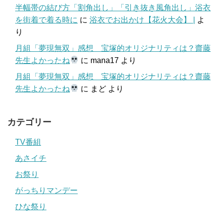
半幅帯の結び方「割角出し」「引き抜き風角出し」浴衣
を街着で着る時に
に
浴衣でお出かけ【花火大会】 |
よ
り
月組「夢現無双」感想 宝塚的オリジナリティは？齋藤
先生よかったね
に
mana17
より
月組「夢現無双」感想 宝塚的オリジナリティは？齋藤
先生よかったね
に
まど
より
カテゴリー
TV番組
あさイチ
お祭り
がっちりマンデー
ひな祭り