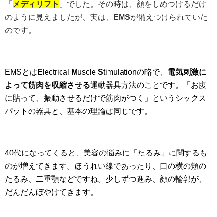
「
メディリフト
」でした。その時は、顔をしめつけるだけ
のように見えましたが、実は、
EMS
が備えつけられていた
のです。
EMSとは
E
lectrical
M
uscle
S
timulationの略で、
電気刺激に
よって筋肉を収縮させる
運動器具方法のことです。「お腹
に貼って、振動させるだけで筋肉がつく」というシックス
パットの器具と、基本の理論は同じです。
40代になってくると、美容の悩みに「たるみ」に関するも
のが増えてきます。ほうれい線であったり、口の横の頬の
たるみ、二重顎などですね。少しずつ進み、顔の輪郭が、
だんだんぼやけてきます。