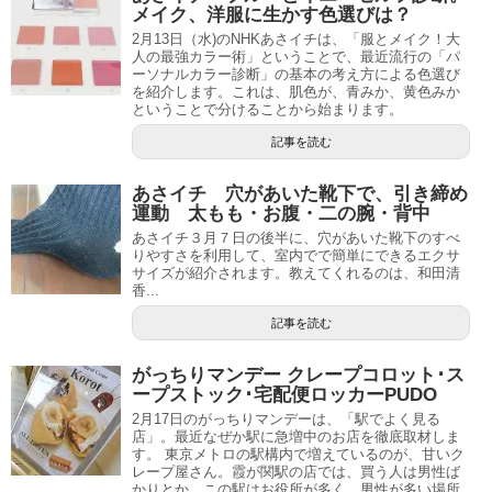
メイク、洋服に生かす色選びは？
2月13日（水)のNHKあさイチは、「服とメイク！大
人の最強カラー術」ということで、最近流行の「パ
ーソナルカラー診断」の基本の考え方による色選び
を紹介します。これは、肌色が、青みか、黄色みか
ということで分けることから始まります。
記事を読む
あさイチ 穴があいた靴下で、引き締め
運動 太もも・お腹・二の腕・背中
あさイチ３月７日の後半に、穴があいた靴下のすべ
りやすさを利用して、室内でで簡単にできるエクサ
サイズが紹介されます。教えてくれるのは、和田清
香...
記事を読む
がっちりマンデー クレープコロット･ス
ープストック･宅配便ロッカーPUDO
2月17日のがっちりマンデーは、「駅でよく見る
店」。最近なぜか駅に急増中のお店を徹底取材しま
す。 東京メトロの駅構内で増えているのが、甘いク
レープ屋さん。霞が関駅の店では、買う人は男性ば
かりとか。この駅はお役所が多く、男性が多い場所