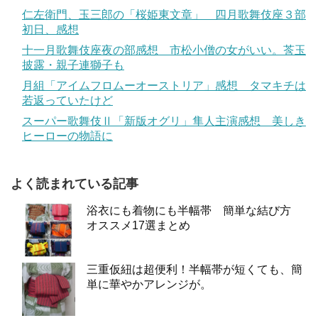
仁左衛門、玉三郎の「桜姫東文章」 四月歌舞伎座３部
初日、感想
十一月歌舞伎座夜の部感想 市松小僧の女がいい。莟玉
披露・親子連獅子も
月組「アイムフロムーオーストリア」感想 タマキチは
若返っていたけど
スーパー歌舞伎Ⅱ「新版オグリ」隼人主演感想 美しき
ヒーローの物語に
よく読まれている記事
浴衣にも着物にも半幅帯 簡単な結び方
オススメ17選まとめ
三重仮紐は超便利！半幅帯が短くても、簡
単に華やかアレンジが。