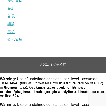
美術関係
花組
花見
話題
雪組
食べ物屋
© 2017
もの思う時
.
Warning
: Use of undefined constant user_level - assumed
'user_level' (this will throw an Error in a future version of PHP)
in
/home/mana17/yukimana.com/public_html/wp-
content/plugins/ultimate-google-analytics/ultimate_ga.php
on line
524
Warning
: Use of undefined constant user_level - assumed