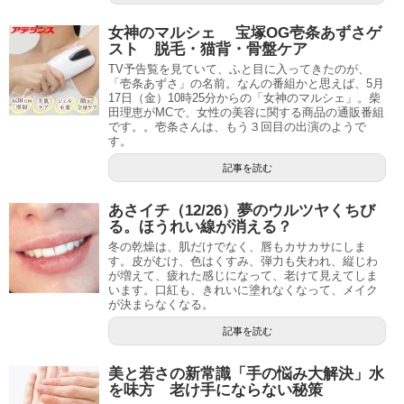
女神のマルシェ 宝塚OG壱条あずさゲ
スト 脱毛・猫背・骨盤ケア
TV予告覧を見ていて、ふと目に入ってきたのが、
「壱条あずさ」の名前。なんの番組かと思えば、5月
17日（金）10時25分からの「女神のマルシェ」。柴
田理恵がMCで、女性の美容に関する商品の通販番組
です。。壱条さんは、もう３回目の出演のようで
す。
記事を読む
あさイチ（12/26）夢のウルツヤくちび
る。ほうれい線が消える？
冬の乾燥は、肌だけでなく、唇もカサカサにしま
す。皮がむけ、色はくすみ、弾力も失われ、縦じわ
が増えて、疲れた感じになって、老けて見えてしま
います。口紅も、きれいに塗れなくなって、メイク
が決まらなくなる。
記事を読む
美と若さの新常識「手の悩み大解決」水
を味方 老け手にならない秘策