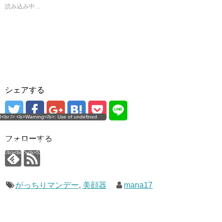
ド
読み込み中…
ウ
で
開
き
ま
す
)
シェアする
g</b>: Use of undefined
0<br /> <b>Warning</b>: Use of undefined
error
 assumed 'user_level' (this
nstant user_level - assumed 'user_level' (this
 a future version of PHP) in
ll throw an Error in a future version of PHP) in
imana.com/public_html/wp-
/home/mana17/yukimana.com/public_html/wp-
フォローする
ns/ultimate-google-
content/plugins/ultimate-google-
ate_ga.php</b> on line
analytics/ultimate_ga.php</b> on line
4</b><br />
<b>524</b><br />
がっちりマンデー
,
美顔器
mana17