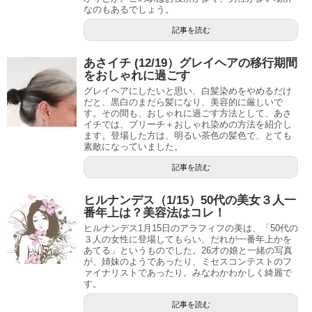
なのもあるでしょう。
記事を読む
あさイチ (12/19）グレイヘアの移行期間
をおしゃれに過ごす
グレイヘアにしたいと思い、白髪染めをやめるだけ
だと、黒白のまだら髪になり、美容的に厳しいで
す。その間も、おしゃれに過ごす方法として、あさ
イチでは、ブリーチ＋おしゃれ染めの方法を紹介し
ます。登場した方は、明るい茶色の髪色で、とても
素敵になっていました。
記事を読む
ヒルナンデス（1/15）50代の美女３人一
番年上は？美容法はコレ！
ヒルナンデス1月15日のアラフィフの美は、「50代の
３人の女性に登場してもらい、だれが一番年上かを
あてる」というものでした。26才の娘と一緒の写真
が、姉妹のようであったり、ミセスコンテストのフ
ァイナリストであったり。みなわかわかしく綺麗で
す。
記事を読む