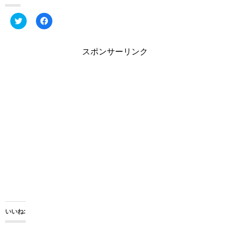
ク
F
リ
a
ッ
c
ク
e
し
b
スポンサーリンク
て
o
T
o
w
k
i
で
t
共
t
有
e
す
r
る
で
に
共
は
有
ク
(
リ
新
ッ
し
ク
い
し
ウ
て
ィ
く
ン
だ
ド
さ
ウ
い
で
(
開
新
き
し
ま
い
いいね:
す
ウ
)
ィ
ン