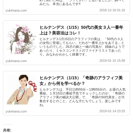
めて聞いた時は、「ウソくさい」と思いましたが、調べて
みたら、本当にあるんです!!
2018-12-16 01:16
yukimana.com
ヒルナンデス（1/15）50代の美女３人一番年
上は？美容法はコレ！
ヒルナンデス1月15日のアラフィフの美は、「50代の３人
の女性に登場してもらい、だれが一番年上かをあてる」と
いうものでした。26才の娘と一緒の写真が、姉妹のようで
あったり、ミセスコンテストのファイナリストであった
り。みなわかわかしく綺麗です。
2019-01-15 15:08
yukimana.com
ヒルナンデス（1/15）「奇跡のアラフィフ美
女」から何を学べるか？
ヒルナンデスは、平日11時55分～13時55分の、お昼の人気
番組。１月15日の番組予告でチェックしたのが、「奇跡の
アラフィフ美の秘訣大公開」で、「奇跡の50代美女」が大
集合するとのこと。どんな方たちでしょう。楽しみです
ね。
2019-01-14 23:25
yukimana.com
共有: