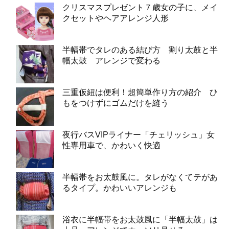
クリスマスプレゼント７歳女の子に、メイ
クセットやヘアアレンジ人形
半幅帯でタレのある結び方 割り太鼓と半
幅太鼓 アレンジで変わる
三重仮紐は便利！超簡単作り方の紹介 ひ
もをつけずにゴムだけを縫う
夜行バスVIPライナー「チェリッシュ」女
性専用車で、かわいく快適
半幅帯をお太鼓風に。タレがなくてテがあ
るタイプ。かわいいアレンジも
浴衣に半幅帯をお太鼓風に「半幅太鼓」は