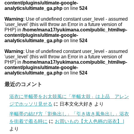
content/plugins/ultimate-google-
analytics/ultimate_ga.php
on line
524
Warning
: Use of undefined constant user_level - assumed
'user_level' (this will throw an Error in a future version of
PHP) in
/home/mana17/yukimana.com/public_html/wp-
content/plugins/ultimate-google-
analytics/ultimate_ga.php
on line
524
Warning
: Use of undefined constant user_level - assumed
'user_level' (this will throw an Error in a future version of
PHP) in
/home/mana17/yukimana.com/public_html/wp-
content/plugins/ultimate-google-
analytics/ultimate_ga.php
on line
524
最近のコメント
浴衣に半幅帯をお太鼓風に「半幅太鼓」は上品 アレン
ジでホッソリ見せる
に
日本文化大好き
より
半幅帯の結び方「割角出し」「引き抜き風角出し」浴衣
を街着で着る時に
に
お買いもの【大人色柄の浴衣】 |
より