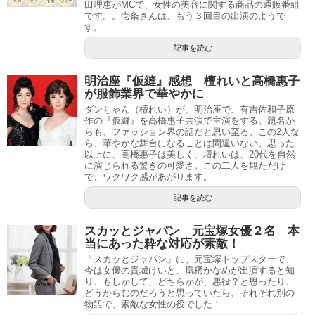
田理恵がMCで、女性の美容に関する商品の通販番組
です。。壱条さんは、もう３回目の出演のようで
す。
記事を読む
明治座『仮縫』感想 檀れいと高橋惠子
が服飾業界で華やかに
ダンちゃん（檀れい）が、明治座で、有吉佐和子原
作の『仮縫』を高橋惠子共演で主演をする。題名か
らも、ファッション界の話だと思い至る。この2人な
ら、華やかな舞台になることは間違いない。思った
以上に、高橋惠子は美しく、壇れいは、20代を自然
に演じられる驚きの可愛さ。この二人を観ただけ
で、ワクワク感があがります。
記事を読む
スカッとジャパン 元宝塚女優２名 本
当にあった粋な対応が素敵！
「スカッとジャパン」に、元宝塚トップスターで、
今は女優の貴城けいと、凰稀かなめが出演すると知
り、もしかして、どちらかが、悪役？と思ったり、
どうからむのだろうと思っていたら、それぞれ別の
物語で、素敵な女性の役でした！