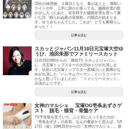
20分の休憩後、２幕目となり、幕があくと、薄暗い
ライトの中、上手に誰かが座ってる。越路吹雪の歌
が少し入ったあと、岩谷時子が越路吹雪を思って書
いた詩『眠られぬ夜の長恨歌』の朗読が始まりま
す。ゆうみちゃんでした。これが、とても素晴らし
かった！！
記事を読む
スカッとジャパン11月18日元宝塚大空ゆ
うひ、池田朱那でファミリースカット
11月18日8時からの「痛快TV スカッとジャパン」
に、元宝塚トップスターの大空ゆうひが出演しま
す。以前に元宝塚トップスター貴城けいと凰稀かな
めが出演した「ハンサムウーマン」というコーナー
かなと思っていましたが、「ファミリースカット」
出演のようです。
記事を読む
女神のマルシェ 宝塚OG壱条あずさゲ
スト 脱毛・猫背・骨盤ケア
TV予告覧を見ていて、ふと目に入ってきたのが、
「壱条あずさ」の名前。なんの番組かと思えば、5月
17日（金）10時25分からの「女神のマルシェ」。柴