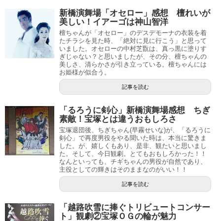
新橋演舞場「オセロー」感想 檀れいが
美しい！イアーゴは神山智洋
檀ちゃんが「オセロー」のデスデモーナの衣装を着
たチラシを見た時、「絶対に見に行こう」と思って
いました。オセローの中村芝翫は、真っ黒に塗りす
ぎじゃない？と思いましたが、その分、檀ちゃんの
美しさ、清らかさが引き立っている。檀ちゃんには
お姫様が似合う。
記事を読む
「るろうに剣心」新橋演舞場感想 ちぎ
素敵！宝塚とは違うおもしろさ
宝塚退団後、ちぎちゃん(早霧せいな)が、「るろうに
剣心」で再度男役をやる聞いた時は、本当に驚きま
した。が、嬉しくもあり、是非、観たいと思いまし
た。そして、今日観劇。とてもおもしろかった！！
なんといっても、チギちゃんの男役が自然であり、
主役としての輝きはそのままなのがいい！！
記事を読む
「越路吹雪に捧ぐトリビュートコンサー
ト」観劇②宝塚ＯＧの輪が魅力