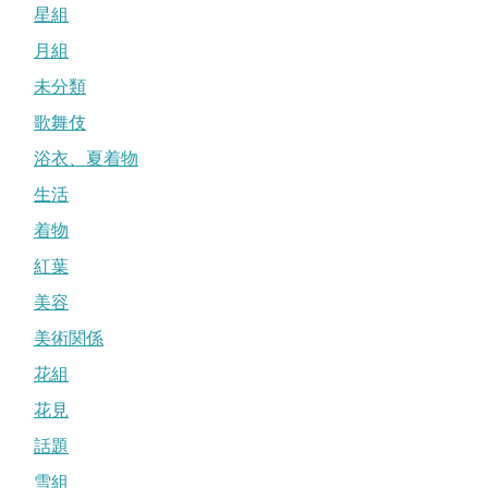
星組
月組
未分類
歌舞伎
浴衣、夏着物
生活
着物
紅葉
美容
美術関係
花組
花見
話題
雪組