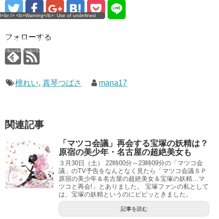
g</b>: Use of undefined
0<br /> <b>Warning</b>: Use of undefined
error
 assumed 'user_level' (this
nstant user_level - assumed 'user_level' (this
 a future version of PHP) in
ll throw an Error in a future version of PHP) in
imana.com/public_html/wp-
/home/mana17/yukimana.com/public_html/wp-
フォローする
ns/ultimate-google-
content/plugins/ultimate-google-
ate_ga.php</b> on line
analytics/ultimate_ga.php</b> on line
4</b><br />
<b>524</b><br />
檀れい
,
真琴つばさ
mana17
関連記事
「マツコ会議」再会する宝塚の妖精は？
原宿の美少年・名古屋の超絶美女も
３月30日（土） 22時00分～23時09分の「マツコ会
議」のTV予告をなんとなく見たら「マツコ会議ＳＰ
原宿の美少年＆名古屋の超絶美女＆宝塚の妖精…マ
ツコと再会!」とありました。 宝塚ファンの私として
は、宝塚の妖精というのにビビッときました。
記事を読む