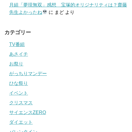
月組「夢現無双」感想 宝塚的オリジナリティは？齋藤
先生よかったね
に
まど
より
カテゴリー
TV番組
あさイチ
お祭り
がっちりマンデー
ひな祭り
イベント
クリスマス
サイエンスZERO
ダイエット
バレンタイン