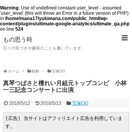
Warning
: Use of undefined constant user_level - assumed
'user_level' (this will throw an Error in a future version of PHP)
in
/home/mana17/yukimana.com/public_html/wp-
content/plugins/ultimate-google-analytics/ultimate_ga.php
on line
524
もの思う時
日々の気づきや趣味のことを書いています。
ホーム
観劇
宝塚OG
真琴つばさと檀れい月組元トップコンビ 小林
一三記念コンサートに出演
2018/5/12
2018/5/13
宝塚OG
[広告] 当サイトはアフィリエイト広告を利用していま
す。