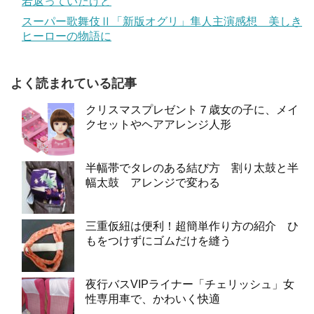
若返っていたけど
スーパー歌舞伎Ⅱ「新版オグリ」隼人主演感想 美しき
ヒーローの物語に
よく読まれている記事
クリスマスプレゼント７歳女の子に、メイ
クセットやヘアアレンジ人形
半幅帯でタレのある結び方 割り太鼓と半
幅太鼓 アレンジで変わる
三重仮紐は便利！超簡単作り方の紹介 ひ
もをつけずにゴムだけを縫う
夜行バスVIPライナー「チェリッシュ」女
性専用車で、かわいく快適