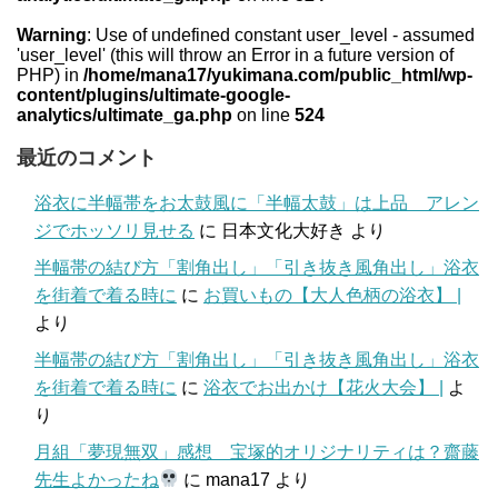
Warning
: Use of undefined constant user_level - assumed
'user_level' (this will throw an Error in a future version of
PHP) in
/home/mana17/yukimana.com/public_html/wp-
content/plugins/ultimate-google-
analytics/ultimate_ga.php
on line
524
最近のコメント
浴衣に半幅帯をお太鼓風に「半幅太鼓」は上品 アレン
ジでホッソリ見せる
に
日本文化大好き
より
半幅帯の結び方「割角出し」「引き抜き風角出し」浴衣
を街着で着る時に
に
お買いもの【大人色柄の浴衣】 |
より
半幅帯の結び方「割角出し」「引き抜き風角出し」浴衣
を街着で着る時に
に
浴衣でお出かけ【花火大会】 |
よ
り
月組「夢現無双」感想 宝塚的オリジナリティは？齋藤
先生よかったね
に
mana17
より