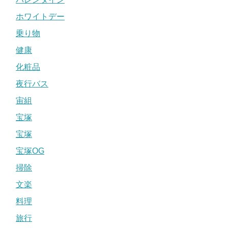
ホワイトデー
乗り物
健康
化粧品
夜行バス
宙組
宝塚
宝塚
宝塚OG
掃除
文楽
料理
旅行