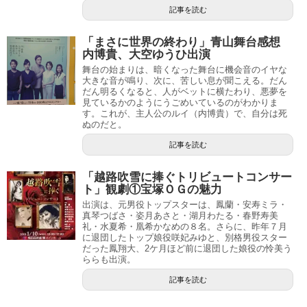
記事を読む
「まさに世界の終わり」青山舞台感想
内博貴、大空ゆうひ出演
舞台の始まりは、暗くなった舞台に機会音のイヤな
大きな音が鳴り、次に、苦しい息が聞こえる。だん
だん明るくなると、人がベットに横たわり、悪夢を
見ているかのようにうごめいているのがわかりま
す。これが、主人公のルイ（内博貴）で、自分は死
ぬのだと。
記事を読む
「越路吹雪に捧ぐトリビュートコンサー
ト」観劇①宝塚ＯＧの魅力
出演は、元男役トップスターは、鳳蘭・安寿ミラ・
真琴つばさ・姿月あさと・湖月わたる・春野寿美
礼・水夏希・凰希かなめの８名。さらに、昨年７月
に退団したトップ娘役咲妃みゆと、別格男役スター
だった鳳翔大、2ケ月ほど前に退団した娘役の怜美う
ららも出演。
記事を読む