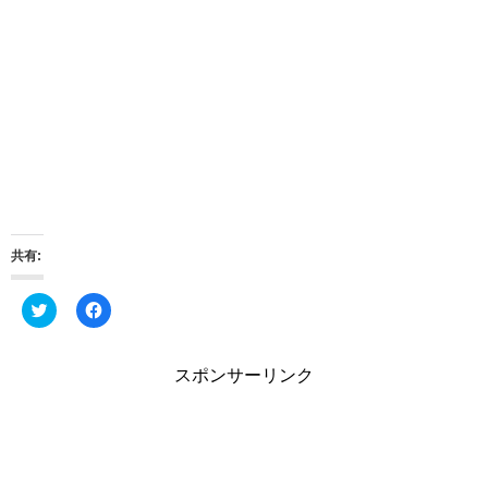
共有:
ク
F
リ
a
ッ
c
ク
e
し
b
スポンサーリンク
て
o
T
o
w
k
i
で
t
共
t
有
e
す
r
る