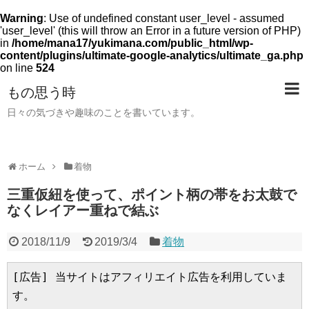
Warning
: Use of undefined constant user_level - assumed
'user_level' (this will throw an Error in a future version of PHP)
in
/home/mana17/yukimana.com/public_html/wp-
content/plugins/ultimate-google-analytics/ultimate_ga.php
on line
524
もの思う時
日々の気づきや趣味のことを書いています。
ホーム
着物
三重仮紐を使って、ポイント柄の帯をお太鼓で
なくレイアー重ねで結ぶ
2018/11/9
2019/3/4
着物
[広告] 当サイトはアフィリエイト広告を利用していま
す。