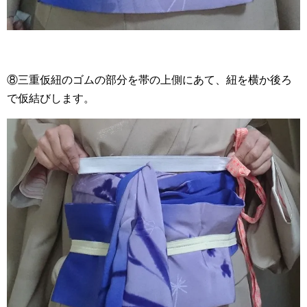
⑧三重仮紐のゴムの部分を帯の上側にあて、紐を横か後ろ
で仮結びします。