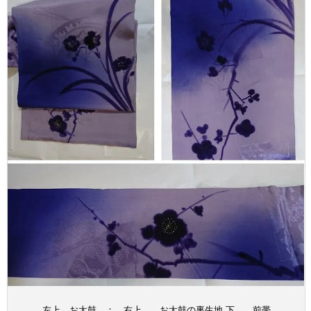
左上 お太鼓 ： 右上 お太鼓の裏生地 下 前帯