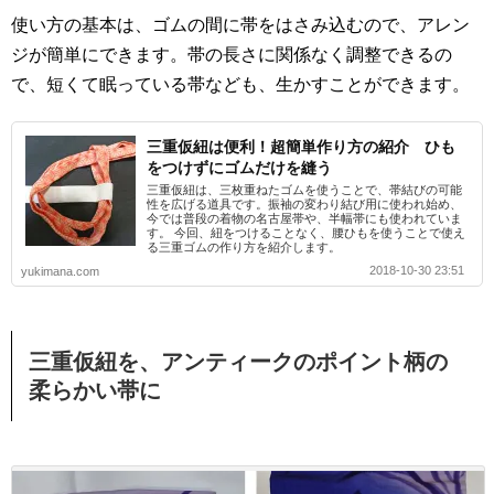
使い方の基本は、ゴムの間に帯をはさみ込むので、アレン
ジが簡単にできます。帯の長さに関係なく調整できるの
で、短くて眠っている帯なども、生かすことができます。
三重仮紐は便利！超簡単作り方の紹介 ひも
をつけずにゴムだけを縫う
三重仮紐は、三枚重ねたゴムを使うことで、帯結びの可能
性を広げる道具です。振袖の変わり結び用に使われ始め、
今では普段の着物の名古屋帯や、半幅帯にも使われていま
す。 今回、紐をつけることなく、腰ひもを使うことで使え
る三重ゴムの作り方を紹介します。
2018-10-30 23:51
yukimana.com
三重仮紐を、アンティークのポイント柄の
柔らかい帯に