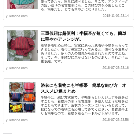
使ってみたら、簡単に結べました。そこで、アンティーク
の短い絞りの名古屋帯にも、この結び方を応用したとこ
ろ、簡単だし、とても華やかになりました。
2018-11-01 23:14
yukimana.com
三重仮紐は超便利！半幅帯が短くても、簡単
に華やかアレンジが。
着物を着初めた時は、実家にあった肌着や小物をもらって
きましたが、着付け教室に行ってみると、便利な小道具が
ありました。多くの人の知恵から生まれたものですよね。
そして、今、帯結びに欠かせないものがあり、それが「三
重仮紐」です。
2018-07-26 23:16
yukimana.com
浴衣にも着物にも半幅帯 簡単な結び方 オ
ススメ17選まとめ
半幅帯は、結び方次第で、半幅帯らしいカジュアル感をだ
すことも、着物用の帯（名古屋帯）を結んだような格をだ
すこともできます。浴衣のシーズンにいろいろと試して、
秋になっての着物にも応用してみてください。名古屋帯よ
りも簡単なので、着物を着るハードルが下がります。
2018-07-23 23:56
yukimana.com