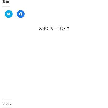
共有:
ク
F
リ
a
ッ
c
ク
e
し
b
スポンサーリンク
て
o
T
o
w
k
i
で
t
共
t
有
e
す
r
る
で
に
共
は
有
ク
(
リ
新
ッ
し
ク
い
し
ウ
て
ィ
く
ン
だ
ド
さ
ウ
い
で
(
開
新
き
し
ま
い
いいね:
す
ウ
)
ィ