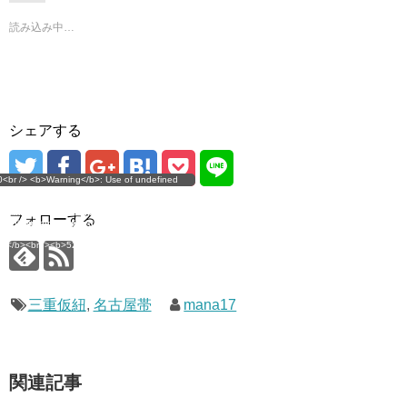
ン
ド
読み込み中…
ウ
で
開
き
ま
す
)
シェアする
g</b>: Use of undefined
0<br /> <b>Warning</b>: Use of undefined
error
 assumed 'user_level' (this
nstant user_level - assumed 'user_level' (this
 a future version of PHP) in
ll throw an Error in a future version of PHP) in
imana.com/public_html/wp-
/home/mana17/yukimana.com/public_html/wp-
フォローする
ns/ultimate-google-
content/plugins/ultimate-google-
ate_ga.php</b> on line
analytics/ultimate_ga.php</b> on line
4</b><br />
<b>524</b><br />
三重仮紐
,
名古屋帯
mana17
関連記事