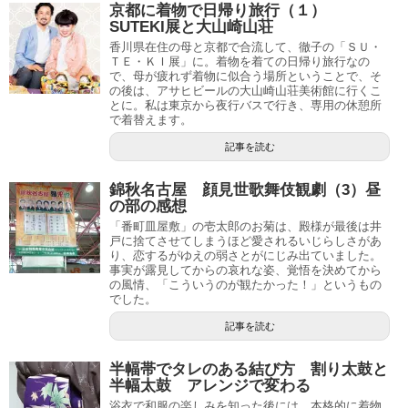
京都に着物で日帰り旅行（１）
SUTEKI展と大山崎山荘
香川県在住の母と京都で合流して、徹子の「ＳＵ・
ＴＥ・ＫＩ展」に。着物を着ての日帰り旅行なの
で、母が疲れず着物に似合う場所ということで、そ
の後は、アサヒビールの大山崎山荘美術館に行くこ
とに。私は東京から夜行バスで行き、専用の休憩所
で着替えます。
記事を読む
錦秋名古屋 顔見世歌舞伎観劇（3）昼
の部の感想
「番町皿屋敷」の壱太郎のお菊は、殿様が最後は井
戸に捨てさせてしまうほど愛されるいじらしさがあ
り、恋するがゆえの弱さとがにじみ出ていました。
事実が露見してからの哀れな姿、覚悟を決めてから
の風情、「こういうのが観たかった！」というもの
でした。
記事を読む
半幅帯でタレのある結び方 割り太鼓と
半幅太鼓 アレンジで変わる
浴衣で和服の楽しみを知った後には、本格的に着物