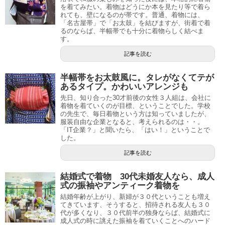
を着てみたい。着物はどうにか本を見たり等で着ら
れても、壁になるのが帯です。普通、着物には、
「名古屋帯」で「お太鼓」を結びますが、街着で着
るのならば、半幅帯でも十分に着物らしく結べま
す。
記事を読む
半幅帯をお太鼓風に。タレがなくてテが
あるタイプ。かわいいアレンジも
先日、知り合った30才前後の女性３人組は、会社に
着物を着ていくのが目標、ということでした。学校
の先生で、毎日着物という方は知っていましたが、
服装自由な企業となると、考えられるのは・・。
「IT企業？」と聞いたら、「はい！」ということで
した。
記事を読む
結婚式で着物 30代未婚友人なら、成人
式の振袖やアンティーク着物を
結婚年齢が上がり、新婦が３０代ということも増え
てきています、そうすると、招待される友人も３０
代が多くなり、３０代前半の独身ならば、結婚式に
成人式の時に誂えた振袖を着ていくことへのハード