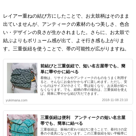
レイアー重ねの結び方にしたことで、お太鼓柄はそのまま
出ていませんが、アンティークの素材のもつ美しさ、色合
い・デザインの良さが生かされました。さらに、お太鼓で
結ぶよりもボリューム感が出て、よそ行き感も上がりま
す。三重仮紐を使うことで、帯の可能性が広がりますね。
前結びと三重仮紐で、短い名古屋帯でも、簡
単に華やかに結べる
着物は、リサイクルやアンティークのものをうまく利用す
ると、そんなにお金がかからずに楽しめます。ただし、安
いものはサイズが小さくて、帯は短くなり、お太鼓が結べ
なくなります。でも、総柄の帯の場合は、三重仮紐を使え
ば、簡単に華やかな結び方だできます。
2018-11-08 23:10
yukimana.com
三重仮紐は便利 アンティークの短い名古屋
帯でも、簡単に結べる
三重仮紐は、振袖の変わり結びに使うことで、着付けの定
番の小道具になっています。この三重仮紐を短い半幅帯に