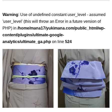
Warning
: Use of undefined constant user_level - assumed
'user_level' (this will throw an Error in a future version of
PHP) in
/home/mana17/yukimana.com/public_html/wp-
content/plugins/ultimate-google-
analytics/ultimate_ga.php
on line
524