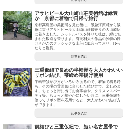
アサヒビール大山崎山荘美術館は緑豊
か 京都に着物で日帰り旅行
京都高島屋の美術展を見た後に、阪急河原町から阪
急に乗りアサヒビール大山崎山荘最寄りの大山崎駅
に着きました。シャトルバスを降りた後は、緑に包
まれた坂道を登ります。有元利夫の作品の独特の静
けさがこのクラシックな山荘に似合っており、ゆっ
たりと鑑賞。
記事を読む
三重仮紐で長めの半幅帯を大人かわいい
リボン結び、帯締め帯揚げ使用
半幅帯は結び方がいろいろあるので、着物で着る時
も、その場の雰囲気に合わせた結び方で、楽しめま
す。ちょっと街に出てお食事会や、クリスマスパー
ティ等、ちょっと華やかにしたい時に、三重仮紐を
使ってリボン型を応用すると、大人かわいい結び方
ができます。
記事を読む
前結びと三重仮紐で、短い名古屋帯で