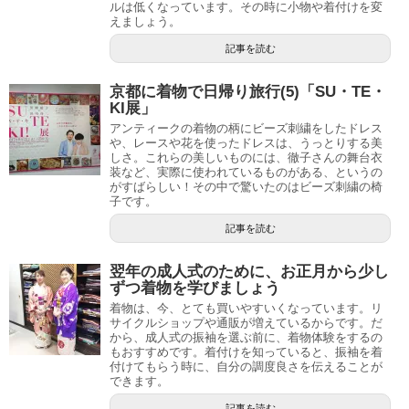
ルは低くなっています。その時に小物や着付けを変
えましょう。
記事を読む
京都に着物で日帰り旅行(5)「SU・TE・
KI展」
アンティークの着物の柄にビーズ刺繍をしたドレス
や、レースや花を使ったドレスは、うっとりする美
しさ。これらの美しいものには、徹子さんの舞台衣
装など、実際に使われているものがある、というの
がすばらしい！その中で驚いたのはビーズ刺繍の椅
子です。
記事を読む
翌年の成人式のために、お正月から少し
ずつ着物を学びましょう
着物は、今、とても買いやすいくなっています。リ
サイクルショップや通販が増えているからです。だ
から、成人式の振袖を選ぶ前に、着物体験をするの
もおすすめです。着付けを知っていると、振袖を着
付けてもらう時に、自分の調度良さを伝えることが
できます。
記事を読む