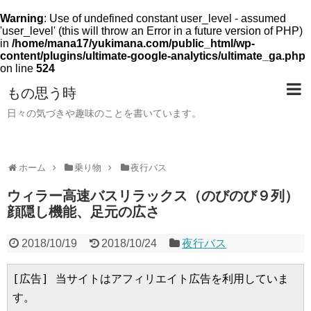
Warning
: Use of undefined constant user_level - assumed
'user_level' (this will throw an Error in a future version of PHP)
in
/home/mana17/yukimana.com/public_html/wp-
content/plugins/ultimate-google-analytics/ultimate_ga.php
on line
524
もの思う時
日々の気づきや趣味のことを書いています。
ホーム
乗り物
夜行バス
ウィラー高速バスリラックス（のびのび９列）
顔隠し機能、足元の広さ
2018/10/19
2018/10/24
夜行バス
[広告] 当サイトはアフィリエイト広告を利用していま
す。