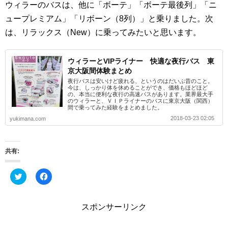
ウィラーのバスは、他に「ボーテ」「ボーテ最後列」「ニ
ュープレミアム」「リボーン（8列）」と乗りました。次
は、リラックス（New）に乗ってみたいと思います。
ウィラーとVIPライナー 快適な夜行バス 東
京大阪間体験まとめ
夜行バスは安いけど疲れる、というのはだいぶ昔のこと。
今は、しっかり体を休めることができ、価格もほどほど
の、本当に便利な夜行の高速バスがあります。業界最大手
のウィラーと、ＶＩＰライナーのバスに東京大阪（関西）
間で乗ってみた経験をまとめました。
2018-03-23 02:05
yukimana.com
共有:
ク
F
リ
a
ッ
c
ク
e
し
b
スポンサーリンク
て
o
T
o
w
k