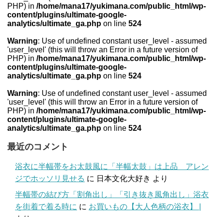
PHP) in
/home/mana17/yukimana.com/public_html/wp-
content/plugins/ultimate-google-
analytics/ultimate_ga.php
on line
524
Warning
: Use of undefined constant user_level - assumed
'user_level' (this will throw an Error in a future version of
PHP) in
/home/mana17/yukimana.com/public_html/wp-
content/plugins/ultimate-google-
analytics/ultimate_ga.php
on line
524
Warning
: Use of undefined constant user_level - assumed
'user_level' (this will throw an Error in a future version of
PHP) in
/home/mana17/yukimana.com/public_html/wp-
content/plugins/ultimate-google-
analytics/ultimate_ga.php
on line
524
最近のコメント
浴衣に半幅帯をお太鼓風に「半幅太鼓」は上品 アレン
ジでホッソリ見せる
に
日本文化大好き
より
半幅帯の結び方「割角出し」「引き抜き風角出し」浴衣
を街着で着る時に
に
お買いもの【大人色柄の浴衣】 |