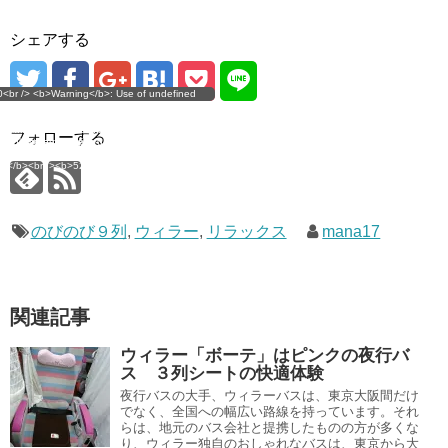
シェアする
g</b>: Use of undefined
0<br /> <b>Warning</b>: Use of undefined
error
 assumed 'user_level' (this
nstant user_level - assumed 'user_level' (this
 a future version of PHP) in
ll throw an Error in a future version of PHP) in
imana.com/public_html/wp-
/home/mana17/yukimana.com/public_html/wp-
フォローする
ns/ultimate-google-
content/plugins/ultimate-google-
ate_ga.php</b> on line
analytics/ultimate_ga.php</b> on line
4</b><br />
<b>524</b><br />
のびのび９列
,
ウィラー
,
リラックス
mana17
関連記事
ウィラー「ボーテ」はピンクの夜行バ
ス ３列シートの快適体験
夜行バスの大手、ウィラーバスは、東京大阪間だけ
でなく、全国への幅広い路線を持っています。それ
らは、地元のバス会社と提携したものの方が多くな
り、ウィラー独自のおしゃれなバスは、東京から大