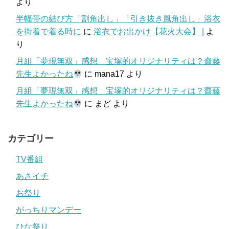
より
半幅帯の結び方「割角出し」「引き抜き風角出し」浴衣
を街着で着る時に
に
浴衣でお出かけ【花火大会】 |
よ
り
月組「夢現無双」感想 宝塚的オリジナリティは？齋藤
先生よかったね
に
mana17
より
月組「夢現無双」感想 宝塚的オリジナリティは？齋藤
先生よかったね
に
まど
より
カテゴリー
TV番組
あさイチ
お祭り
がっちりマンデー
ひな祭り