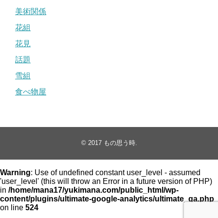
美術関係
花組
花見
話題
雪組
食べ物屋
© 2017
もの思う時
.
Warning
: Use of undefined constant user_level - assumed
'user_level' (this will throw an Error in a future version of PHP)
in
/home/mana17/yukimana.com/public_html/wp-
content/plugins/ultimate-google-analytics/ultimate_ga.php
on line
524