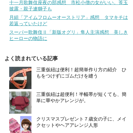
十一月歌舞伎座夜の部感想 市松小僧の女がいい。莟玉
披露・親子連獅子も
月組「アイムフロムーオーストリア」感想 タマキチは
若返っていたけど
スーパー歌舞伎Ⅱ「新版オグリ」隼人主演感想 美しき
ヒーローの物語に
よく読まれている記事
三重仮紐は便利！超簡単作り方の紹介 ひ
もをつけずにゴムだけを縫う
三重仮紐は超便利！半幅帯が短くても、簡
単に華やかアレンジが。
クリスマスプレゼント７歳女の子に、メイ
クセットやヘアアレンジ人形