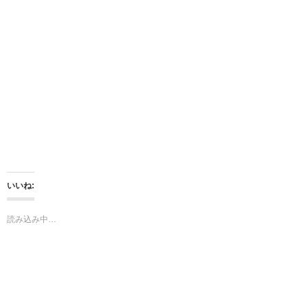
i
で
t
共
t
有
e
す
r
る
で
に
共
は
有
ク
(
リ
新
ッ
し
ク
い
し
ウ
て
ィ
く
ン
だ
ド
さ
ウ
い
で
(
開
新
き
し
ま
い
いいね:
す
ウ
)
ィ
ン
ド
読み込み中…
ウ
で
開
き
ま
す
)