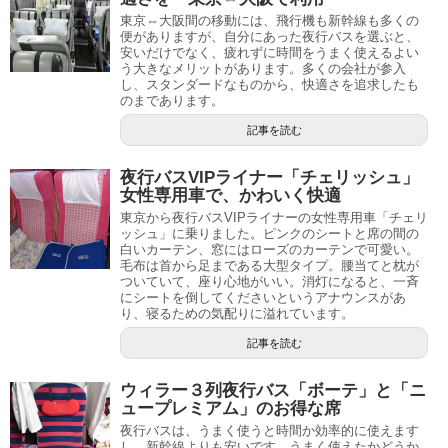
東京⇔大阪間の移動には、飛行機も新幹線も多くの
便がありますが、自分にあった夜行バスを選ぶと、
安いだけでなく、疲れずに時間をうまく使えるよい
う大きなメリットがあります。多くの会社が参入
し、スタンダードなものから、快適さを追求したも
のまであります。
記事を読む
夜行バスVIPライナー「チェリッシュ」
女性専用車で、かわいく快適
東京から夜行バスVIPライナーの女性専用車「チェリ
ッシュ」に乗りました。ピンクのシートと席の間の
白いカーテン、窓にはローズのカーテンで可愛い。
毛布は首から足まである大型タイプ。腰当てと枕が
ついていて、座り心地がいい。消灯になると、一斉
にシートを倒してくださいというアナウンスがあ
り、寝るための気配りに溢れています。
記事を読む
ウィラー３列夜行バス「ボーテ」と「ニ
ュープレミアム」のお得な席
夜行バスは、うまく使うと時間か効率的に使えます
し、新幹線よりも安いです。うまく使えたかどうか