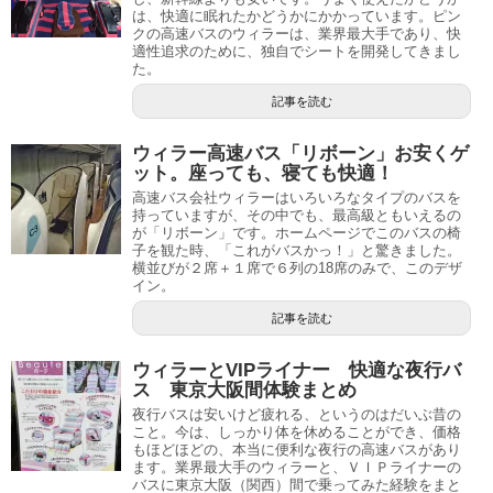
は、快適に眠れたかどうかにかかっています。ピン
クの高速バスのウィラーは、業界最大手であり、快
適性追求のために、独自でシートを開発してきまし
た。
記事を読む
ウィラー高速バス「リボーン」お安くゲ
ット。座っても、寝ても快適！
高速バス会社ウィラーはいろいろなタイプのバスを
持っていますが、その中でも、最高級ともいえるの
が「リボーン」です。ホームページでこのバスの椅
子を観た時、「これがバスかっ！」と驚きました。
横並びが２席＋１席で６列の18席のみで、このデザ
イン。
記事を読む
ウィラーとVIPライナー 快適な夜行バ
ス 東京大阪間体験まとめ
夜行バスは安いけど疲れる、というのはだいぶ昔の
こと。今は、しっかり体を休めることができ、価格
もほどほどの、本当に便利な夜行の高速バスがあり
ます。業界最大手のウィラーと、ＶＩＰライナーの
バスに東京大阪（関西）間で乗ってみた経験をまと