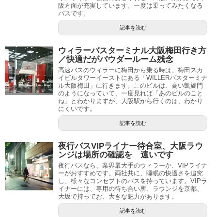
阪方面が充実しています。一度は乗ってみたくなる
バスです。
記事を読む
ウィラーバスターミナル大阪梅田行き方
／快適だがパウダールーム残念
高速バスのウィラーに梅田から乗る時は、梅田スカ
イビルタワーイーストにある「WILLERバスターミナ
ル大阪梅田」に行きます。このビルは、高い凱旋門
のようになっていて、一度見れば「あのビルのこと
ね」とわかりますが、大阪駅から行くのは、わかり
にくいです。
記事を読む
夜行バスVIPライナー待合室、大阪ラウ
ンジは場所の確認を 遠いです
夜行バスなら、業界最大手のウィラーか、VIPライナ
ーがおすすめです。両社共に、睡眠の快適さを追究
し、様々なコンセプトのバスを持っています。VIPラ
イナーには、専用の待ち合い所、ラウンジを京都、
大坂で持ってお、大きな魅力があります。
記事を読む