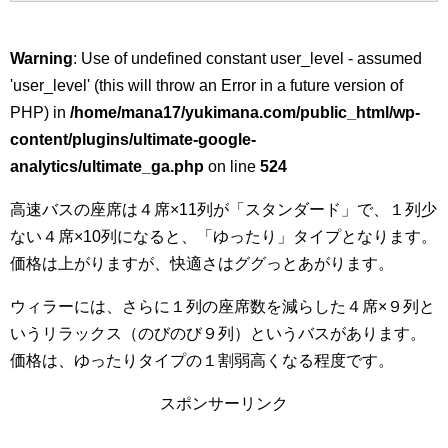
Warning
: Use of undefined constant user_level - assumed
'user_level' (this will throw an Error in a future version of
PHP) in
/home/mana17/yukimana.com/public_html/wp-
content/plugins/ultimate-google-
analytics/ultimate_ga.php
on line
524
高速バスの座席は４席×11列が「スタンダード」で、１列少
ない４席×10列になると、「ゆったり」タイプとなります。
価格は上がりますが、快適さはググっとあがります。
ウィラーには、さらに１列の座席数を減らした４席×９列と
いうリラックス（のびのび９列）というバスがあります。
価格は、ゆったりタイプの１割弱高くなる程度です。
スポンサーリンク