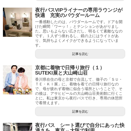
夜行バスVIPライナーの専用ラウンジが
快適 充実のパウダールーム
一番感動したのは、パウダールームです。ドアを開
けた瞬間「ワーッ！」とテンションがあがりまし
た。思いもよらない広さだし、明るくて素敵ななの
です。１人ずつ座れるし、鏡の上にはライトがあ
り、気持ちよくメイクができるようになっていま
す。
記事を読む
京都に着物で日帰り旅行（１）
SUTEKI展と大山崎山荘
香川県在住の母と京都で合流して、徹子の「ＳＵ・
ＴＥ・ＫＩ展」に。着物を着ての日帰り旅行なの
で、母が疲れず着物に似合う場所ということで、そ
の後は、アサヒビールの大山崎山荘美術館に行くこ
とに。私は東京から夜行バスで行き、専用の休憩所
で着替えます。
記事を読む
夜行バス シート選びで自分にあった快
適さを 東京⇔大阪で利用