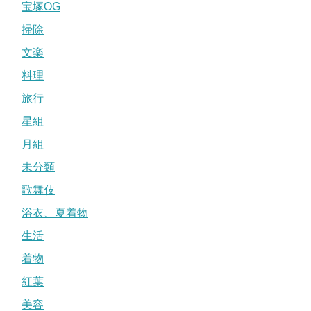
宝塚OG
掃除
文楽
料理
旅行
星組
月組
未分類
歌舞伎
浴衣、夏着物
生活
着物
紅葉
美容