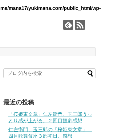
ome/mana17/yukimana.com/public_html/wp-
最近の投稿
「桜姫東文章」仁左衛門、玉三郎うっ
とり感が上がる。２回目観劇感想
仁左衛門、玉三郎の「桜姫東文章」
四月歌舞伎座３部初日、感想