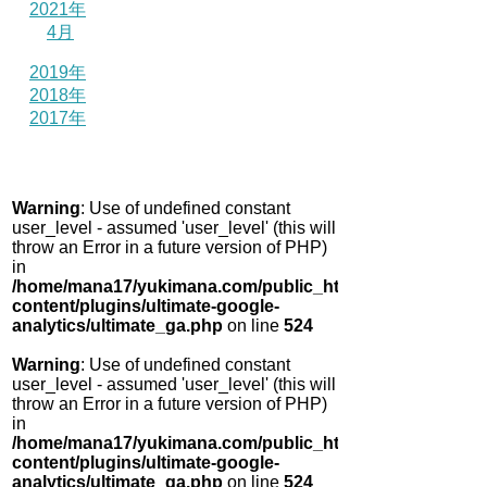
2021年
4月
2019年
2018年
2017年
Warning
: Use of undefined constant
user_level - assumed 'user_level' (this will
throw an Error in a future version of PHP)
in
/home/mana17/yukimana.com/public_html/wp-
content/plugins/ultimate-google-
analytics/ultimate_ga.php
on line
524
Warning
: Use of undefined constant
user_level - assumed 'user_level' (this will
throw an Error in a future version of PHP)
in
/home/mana17/yukimana.com/public_html/wp-
content/plugins/ultimate-google-
analytics/ultimate_ga.php
on line
524