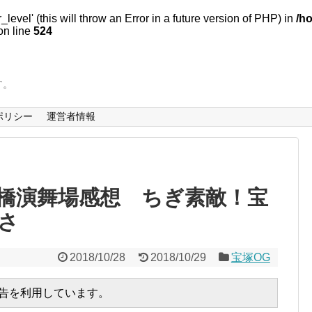
evel' (this will throw an Error in a future version of PHP) in
/h
n line
524
す。
ポリシー
運営者情報
橋演舞場感想 ちぎ素敵！宝
さ
2018/10/28
2018/10/29
宝塚OG
広告を利用しています。