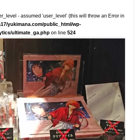
r_level - assumed 'user_level' (this will throw an Error in
17/yukimana.com/public_html/wp-
ytics/ultimate_ga.php
on line
524