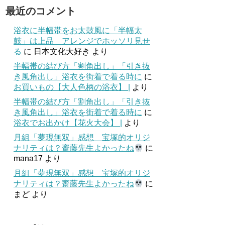
最近のコメント
浴衣に半幅帯をお太鼓風に「半幅太
鼓」は上品 アレンジでホッソリ見せ
る
に
日本文化大好き
より
半幅帯の結び方「割角出し」「引き抜
き風角出し」浴衣を街着で着る時に
に
お買いもの【大人色柄の浴衣】 |
より
半幅帯の結び方「割角出し」「引き抜
き風角出し」浴衣を街着で着る時に
に
浴衣でお出かけ【花火大会】 |
より
月組「夢現無双」感想 宝塚的オリジ
ナリティは？齋藤先生よかったね
に
mana17
より
月組「夢現無双」感想 宝塚的オリジ
ナリティは？齋藤先生よかったね
に
まど
より