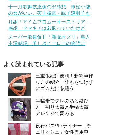
十一月歌舞伎座夜の部感想 市松小僧
の女がいい。莟玉披露・親子連獅子も
月組「アイムフロムーオーストリア」
感想 タマキチは若返っていたけど
スーパー歌舞伎Ⅱ「新版オグリ」隼人
主演感想 美しきヒーローの物語に
よく読まれている記事
三重仮紐は便利！超簡単作
り方の紹介 ひもをつけず
にゴムだけを縫う
半幅帯でタレのある結び
方 割り太鼓と半幅太鼓
アレンジで変わる
夜行バスVIPライナー「チ
ェリッシュ」女性専用車