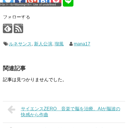
g</b>: Use of undefined
0<br /> <b>Warning</b>: Use of undefined
error
 assumed 'user_level' (this
nstant user_level - assumed 'user_level' (this
 a future version of PHP) in
ll throw an Error in a future version of PHP) in
imana.com/public_html/wp-
/home/mana17/yukimana.com/public_html/wp-
フォローする
ns/ultimate-google-
content/plugins/ultimate-google-
ate_ga.php</b> on line
analytics/ultimate_ga.php</b> on line
4</b><br />
<b>524</b><br />
ルネサンス
,
新人公演
,
瑠風
mana17
関連記事
記事は見つかりませんでした。
サイエンスZERO 音楽で脳を治療。AIが脳波の
快感から作曲