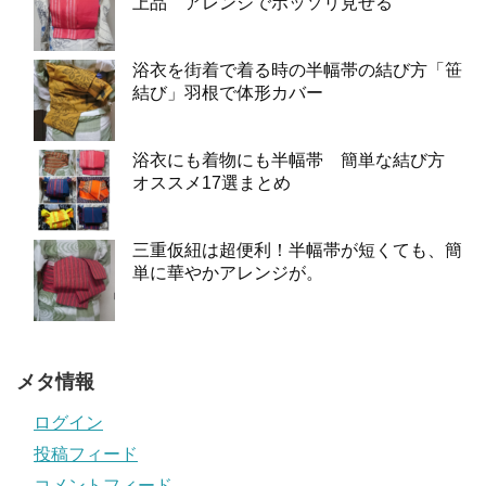
上品 アレンジでホッソリ見せる
浴衣を街着で着る時の半幅帯の結び方「笹
結び」羽根で体形カバー
浴衣にも着物にも半幅帯 簡単な結び方
オススメ17選まとめ
三重仮紐は超便利！半幅帯が短くても、簡
単に華やかアレンジが。
メタ情報
ログイン
投稿フィード
コメントフィード