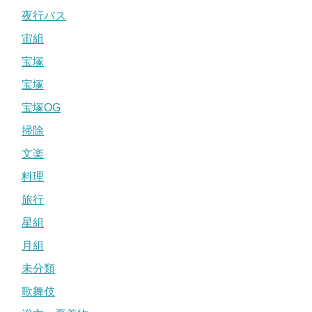
夜行バス
宙組
宝塚
宝塚
宝塚OG
掃除
文楽
料理
旅行
星組
月組
未分類
歌舞伎