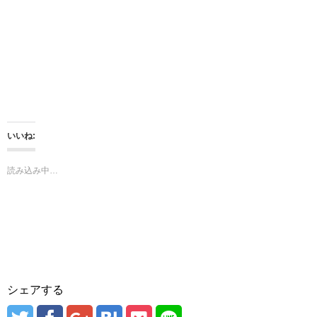
共
は
有
ク
(
リ
新
ッ
し
ク
い
し
ウ
て
ィ
く
ン
だ
ド
さ
ウ
い
で
(
開
新
き
し
ま
い
いいね:
す
ウ
)
ィ
ン
ド
読み込み中…
ウ
で
開
き
ま
す
)
シェアする