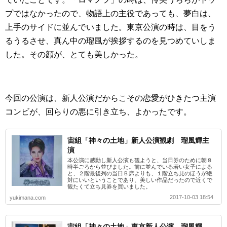
プではなかったので、物語上の主役であっても、夢白は、
上手のサイドに並んでいました。東京公演の時は、目をう
るうるさせ、真ん中の瑠風が挨拶するのを見つめていしま
した。その顔が、とても美しかった。
今回の公演は、新人公演だからこその恋愛がひきたつ主演
コンビが、回らりの悪に引き立ち、よかったです。
宙組「神々の土地」新人公演観劇 瑠風輝主
演
本公演に感動し新人公演も観ようと、当日券のために朝８
時半ごろから並びました。前に並んでいる若い女子による
と、２階最後列の当日Ｂ席よりも、１階立ち見のほうが絶
対にいいということであり、美しい作品だったので近くで
観たくて立ち見券を買いました。
2017-10-03 18:54
yukimana.com
宙組「神々の土地」東京新人公演 瑠風輝、