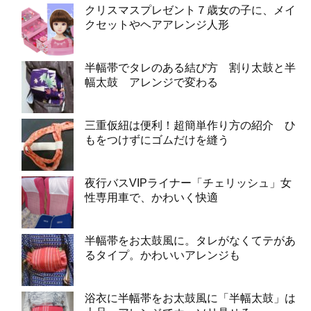
クリスマスプレゼント７歳女の子に、メイ
クセットやヘアアレンジ人形
半幅帯でタレのある結び方 割り太鼓と半
幅太鼓 アレンジで変わる
三重仮紐は便利！超簡単作り方の紹介 ひ
もをつけずにゴムだけを縫う
夜行バスVIPライナー「チェリッシュ」女
性専用車で、かわいく快適
半幅帯をお太鼓風に。タレがなくてテがあ
るタイプ。かわいいアレンジも
浴衣に半幅帯をお太鼓風に「半幅太鼓」は