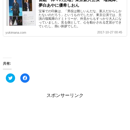
夢白あやに優希しおん
宝塚での印象は、「男役は難しいんだな、新人だからしか
たないのだろう」というものでしたが、東京公演では、主
演の瑠風輝のドミトリーが、外見からもすっかり大人にな
っていました。見る側として、心を動かされる芝居ができ
ていたし、熱い挨拶でした。
2017-10-27 00:45
yukimana.com
共有:
ク
F
リ
a
ッ
c
ク
e
し
b
スポンサーリンク
て
o
T
o
w
k
i
で
t
共
t
有
e
す
r
る
で
に