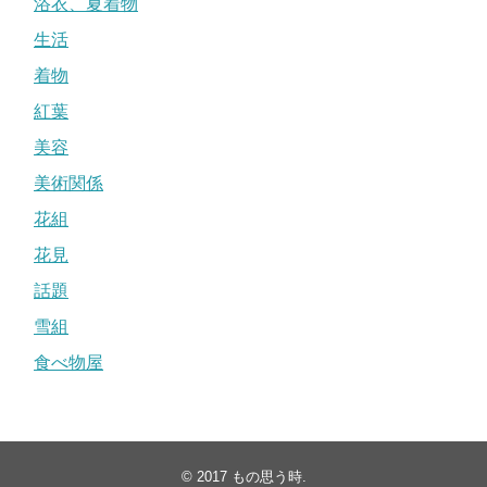
浴衣、夏着物
生活
着物
紅葉
美容
美術関係
花組
花見
話題
雪組
食べ物屋
© 2017
もの思う時
.