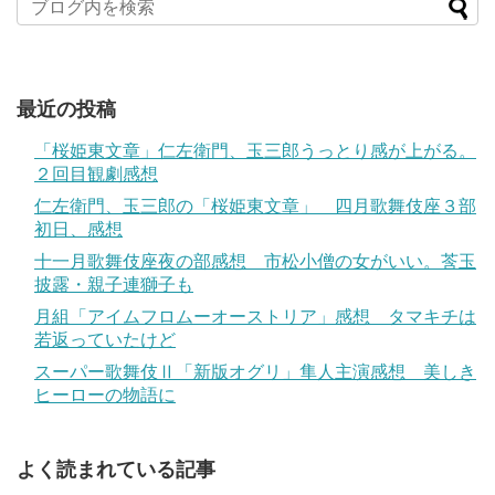
最近の投稿
「桜姫東文章」仁左衛門、玉三郎うっとり感が上がる。
２回目観劇感想
仁左衛門、玉三郎の「桜姫東文章」 四月歌舞伎座３部
初日、感想
十一月歌舞伎座夜の部感想 市松小僧の女がいい。莟玉
披露・親子連獅子も
月組「アイムフロムーオーストリア」感想 タマキチは
若返っていたけど
スーパー歌舞伎Ⅱ「新版オグリ」隼人主演感想 美しき
ヒーローの物語に
よく読まれている記事