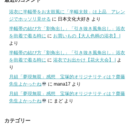
最近のコメント
浴衣に半幅帯をお太鼓風に「半幅太鼓」は上品 アレン
ジでホッソリ見せる
に
日本文化大好き
より
半幅帯の結び方「割角出し」「引き抜き風角出し」浴衣
を街着で着る時に
に
お買いもの【大人色柄の浴衣】 |
より
半幅帯の結び方「割角出し」「引き抜き風角出し」浴衣
を街着で着る時に
に
浴衣でお出かけ【花火大会】 |
よ
り
月組「夢現無双」感想 宝塚的オリジナリティは？齋藤
先生よかったね
に
mana17
より
月組「夢現無双」感想 宝塚的オリジナリティは？齋藤
先生よかったね
に
まど
より
カテゴリー