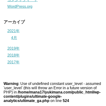
WordPress.org
アーカイブ
2021年
4月
2019年
2018年
2017年
Warning
: Use of undefined constant user_level - assumed
'user_level' (this will throw an Error in a future version of
PHP) in
/home/mana17/yukimana.com/public_html/wp-
content/plugins/ultimate-google-
analytics/ultimate_ga.php
on line
524