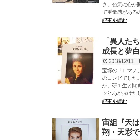
さ、色気に心が
で重量感がある
記事を読む
「異人た
成長と夢
2018/12/11
宝塚の「ロマノ
のコンビでした
が、研１生と聞
ッとあか抜けた
記事を読む
宙組『天
翔・天彩