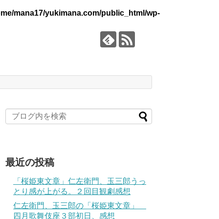
ome/mana17/yukimana.com/public_html/wp-
最近の投稿
「桜姫東文章」仁左衛門、玉三郎うっ
とり感が上がる。２回目観劇感想
仁左衛門、玉三郎の「桜姫東文章」
四月歌舞伎座３部初日、感想