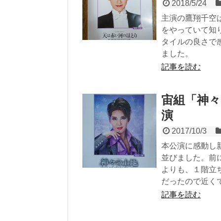
2018/5/24
主演の鷹翔千空
をやっていて知
タイルの良さで
ました。
記事を読む
宙組「神々
演
2017/10/3
本公演に感動し
並びました。前
よりも、１階立
だったので近く
記事を読む