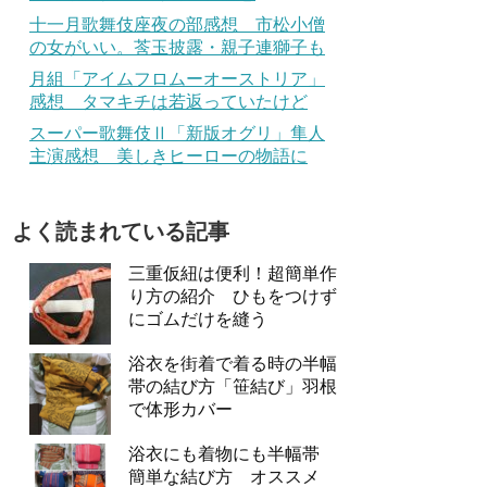
十一月歌舞伎座夜の部感想 市松小僧
の女がいい。莟玉披露・親子連獅子も
月組「アイムフロムーオーストリア」
感想 タマキチは若返っていたけど
スーパー歌舞伎Ⅱ「新版オグリ」隼人
主演感想 美しきヒーローの物語に
よく読まれている記事
三重仮紐は便利！超簡単作
り方の紹介 ひもをつけず
にゴムだけを縫う
浴衣を街着で着る時の半幅
帯の結び方「笹結び」羽根
で体形カバー
浴衣にも着物にも半幅帯
簡単な結び方 オススメ