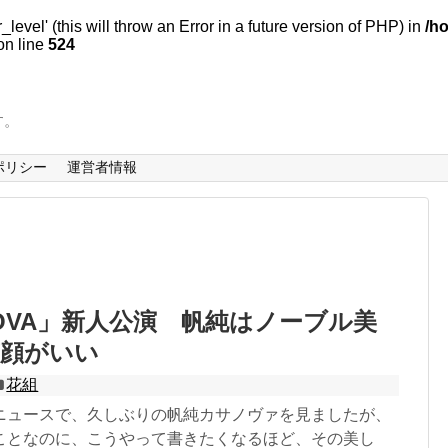
evel' (this will throw an Error in a future version of PHP) in
/h
n line
524
す。
ポリシー
運営者情報
NOVA」新人公演 帆純はノーブル美
笑顔がいい
花組
ニュースで、久しぶりの帆純カサノヴァを見ましたが、
ことなのに、こうやって書きたくなるほど、その美し