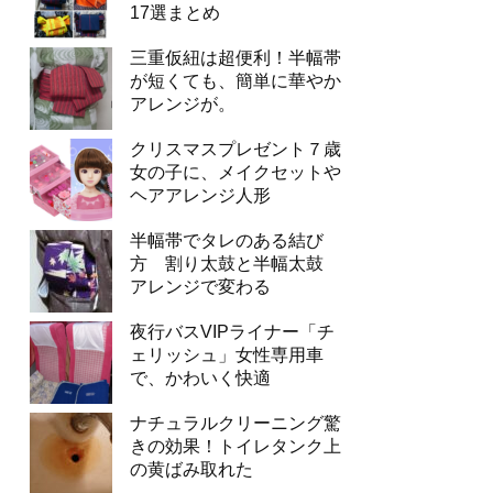
17選まとめ
三重仮紐は超便利！半幅帯
が短くても、簡単に華やか
アレンジが。
クリスマスプレゼント７歳
女の子に、メイクセットや
ヘアアレンジ人形
半幅帯でタレのある結び
方 割り太鼓と半幅太鼓
アレンジで変わる
夜行バスVIPライナー「チ
ェリッシュ」女性専用車
で、かわいく快適
ナチュラルクリーニング驚
きの効果！トイレタンク上
の黄ばみ取れた