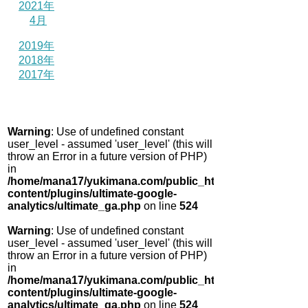
2021年
4月
2019年
2018年
2017年
Warning
: Use of undefined constant
user_level - assumed 'user_level' (this will
throw an Error in a future version of PHP)
in
/home/mana17/yukimana.com/public_html/wp-
content/plugins/ultimate-google-
analytics/ultimate_ga.php
on line
524
Warning
: Use of undefined constant
user_level - assumed 'user_level' (this will
throw an Error in a future version of PHP)
in
/home/mana17/yukimana.com/public_html/wp-
content/plugins/ultimate-google-
analytics/ultimate_ga.php
on line
524