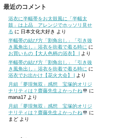
最近のコメント
浴衣に半幅帯をお太鼓風に「半幅太
鼓」は上品 アレンジでホッソリ見せ
る
に
日本文化大好き
より
半幅帯の結び方「割角出し」「引き抜
き風角出し」浴衣を街着で着る時に
に
お買いもの【大人色柄の浴衣】 |
より
半幅帯の結び方「割角出し」「引き抜
き風角出し」浴衣を街着で着る時に
に
浴衣でお出かけ【花火大会】 |
より
月組「夢現無双」感想 宝塚的オリジ
ナリティは？齋藤先生よかったね
に
mana17
より
月組「夢現無双」感想 宝塚的オリジ
ナリティは？齋藤先生よかったね
に
まど
より