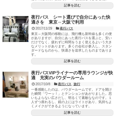
記事を読む
夜行バス シート選びで自分にあった快
適さを 東京⇔大阪で利用
2017/11/29
夜行バス
東京⇔大阪間の移動には、飛行機も新幹線も多くの便
がありますが、自分にあった夜行バスを選ぶと、安い
だけでなく、疲れずに時間をうまく使えるよいう大き
なメリットがあります。多くの会社が参入し、スタン
ダードなものから、快適さを追求したものまでありま
す。
記事を読む
夜行バスVIPライナーの専用ラウンジが快
適 充実のパウダールーム
2017/10/8
夜行バス
,
旅行
一番感動したのは、パウダールームです。ドアを開け
た瞬間「ワーッ！」とテンションがあがりました。思
いもよらない広さだし、明るくて素敵ななのです。１
人ずつ座れるし、鏡の上にはライトがあり、気持ちよ
くメイクができるようになっています。
記事を読む