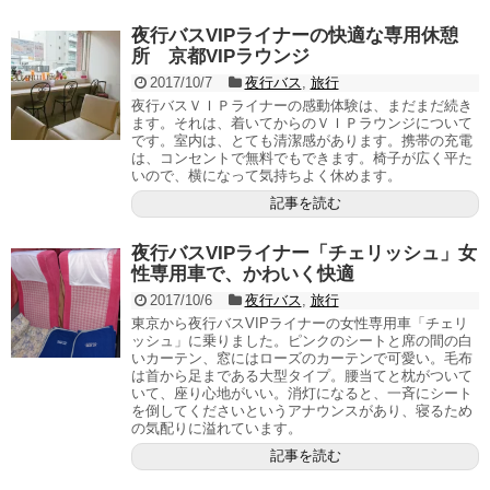
夜行バスVIPライナーの快適な専用休憩
所 京都VIPラウンジ
2017/10/7
夜行バス
,
旅行
夜行バスＶＩＰライナーの感動体験は、まだまだ続き
ます。それは、着いてからのＶＩＰラウンジについて
です。室内は、とても清潔感があります。携帯の充電
は、コンセントで無料でもできます。椅子が広く平た
いので、横になって気持ちよく休めます。
記事を読む
夜行バスVIPライナー「チェリッシュ」女
性専用車で、かわいく快適
2017/10/6
夜行バス
,
旅行
東京から夜行バスVIPライナーの女性専用車「チェリ
ッシュ」に乗りました。ピンクのシートと席の間の白
いカーテン、窓にはローズのカーテンで可愛い。毛布
は首から足まである大型タイプ。腰当てと枕がついて
いて、座り心地がいい。消灯になると、一斉にシート
を倒してくださいというアナウンスがあり、寝るため
の気配りに溢れています。
記事を読む