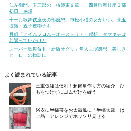
仁左衛門、玉三郎の「桜姫東文章」 四月歌舞伎座３部
初日、感想
十一月歌舞伎座夜の部感想 市松小僧の女がいい。莟玉
披露・親子連獅子も
月組「アイムフロムーオーストリア」感想 タマキチは
若返っていたけど
スーパー歌舞伎Ⅱ「新版オグリ」隼人主演感想 美しき
ヒーローの物語に
よく読まれている記事
三重仮紐は便利！超簡単作り方の紹介 ひ
もをつけずにゴムだけを縫う
浴衣に半幅帯をお太鼓風に「半幅太鼓」は
上品 アレンジでホッソリ見せる