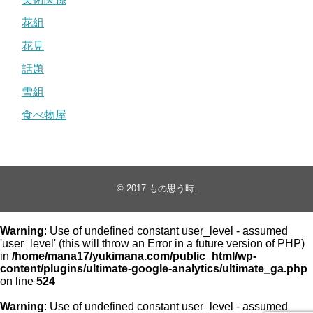
花組
花見
話題
雪組
食べ物屋
© 2017
もの思う時
.
Warning
: Use of undefined constant user_level - assumed
'user_level' (this will throw an Error in a future version of PHP)
in
/home/mana17/yukimana.com/public_html/wp-
content/plugins/ultimate-google-analytics/ultimate_ga.php
on line
524
Warning
: Use of undefined constant user_level - assumed