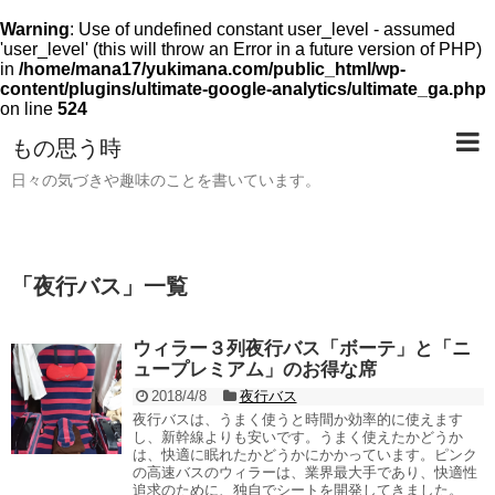
Warning
: Use of undefined constant user_level - assumed
'user_level' (this will throw an Error in a future version of PHP)
in
/home/mana17/yukimana.com/public_html/wp-
content/plugins/ultimate-google-analytics/ultimate_ga.php
on line
524
もの思う時
日々の気づきや趣味のことを書いています。
「
夜行バス
」
一覧
ウィラー３列夜行バス「ボーテ」と「ニ
ュープレミアム」のお得な席
2018/4/8
夜行バス
夜行バスは、うまく使うと時間か効率的に使えます
し、新幹線よりも安いです。うまく使えたかどうか
は、快適に眠れたかどうかにかかっています。ピンク
の高速バスのウィラーは、業界最大手であり、快適性
追求のために、独自でシートを開発してきました。