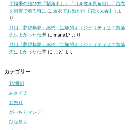
半幅帯の結び方「割角出し」「引き抜き風角出し」浴衣
を街着で着る時に
に
浴衣でお出かけ【花火大会】 |
よ
り
月組「夢現無双」感想 宝塚的オリジナリティは？齋藤
先生よかったね
に
mana17
より
月組「夢現無双」感想 宝塚的オリジナリティは？齋藤
先生よかったね
に
まど
より
カテゴリー
TV番組
あさイチ
お祭り
がっちりマンデー
ひな祭り