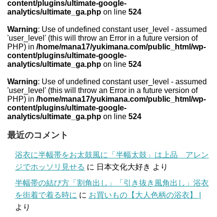
content/plugins/ultimate-google-
analytics/ultimate_ga.php
on line
524
Warning
: Use of undefined constant user_level - assumed
'user_level' (this will throw an Error in a future version of
PHP) in
/home/mana17/yukimana.com/public_html/wp-
content/plugins/ultimate-google-
analytics/ultimate_ga.php
on line
524
Warning
: Use of undefined constant user_level - assumed
'user_level' (this will throw an Error in a future version of
PHP) in
/home/mana17/yukimana.com/public_html/wp-
content/plugins/ultimate-google-
analytics/ultimate_ga.php
on line
524
最近のコメント
浴衣に半幅帯をお太鼓風に「半幅太鼓」は上品 アレン
ジでホッソリ見せる
に
日本文化大好き
より
半幅帯の結び方「割角出し」「引き抜き風角出し」浴衣
を街着で着る時に
に
お買いもの【大人色柄の浴衣】 |
より