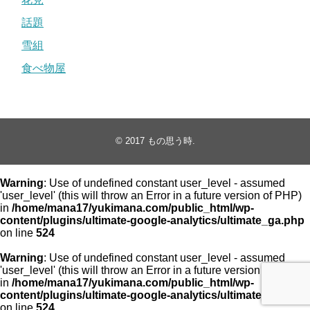
話題
雪組
食べ物屋
© 2017
もの思う時
.
Warning
: Use of undefined constant user_level - assumed
'user_level' (this will throw an Error in a future version of PHP)
in
/home/mana17/yukimana.com/public_html/wp-
content/plugins/ultimate-google-analytics/ultimate_ga.php
on line
524
Warning
: Use of undefined constant user_level - assumed
'user_level' (this will throw an Error in a future version of PHP)
in
/home/mana17/yukimana.com/public_html/wp-
content/plugins/ultimate-google-analytics/ultimate_ga.php
on line
524