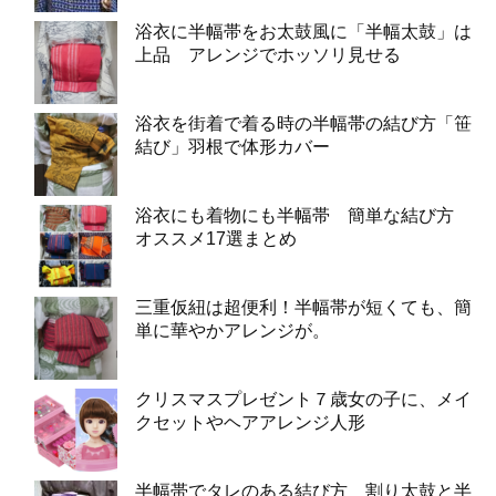
浴衣に半幅帯をお太鼓風に「半幅太鼓」は
上品 アレンジでホッソリ見せる
浴衣を街着で着る時の半幅帯の結び方「笹
結び」羽根で体形カバー
浴衣にも着物にも半幅帯 簡単な結び方
オススメ17選まとめ
三重仮紐は超便利！半幅帯が短くても、簡
単に華やかアレンジが。
クリスマスプレゼント７歳女の子に、メイ
クセットやヘアアレンジ人形
半幅帯でタレのある結び方 割り太鼓と半