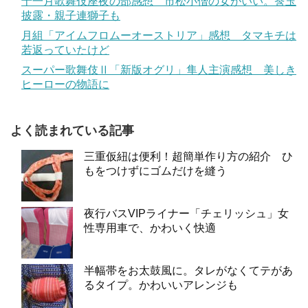
十一月歌舞伎座夜の部感想 市松小僧の女がいい。莟玉
披露・親子連獅子も
月組「アイムフロムーオーストリア」感想 タマキチは
若返っていたけど
スーパー歌舞伎Ⅱ「新版オグリ」隼人主演感想 美しき
ヒーローの物語に
よく読まれている記事
三重仮紐は便利！超簡単作り方の紹介 ひ
もをつけずにゴムだけを縫う
夜行バスVIPライナー「チェリッシュ」女
性専用車で、かわいく快適
半幅帯をお太鼓風に。タレがなくてテがあ
るタイプ。かわいいアレンジも