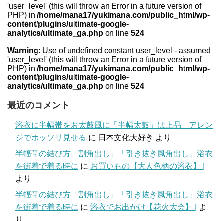
'user_level' (this will throw an Error in a future version of
PHP) in
/home/mana17/yukimana.com/public_html/wp-
content/plugins/ultimate-google-
analytics/ultimate_ga.php
on line
524
Warning
: Use of undefined constant user_level - assumed
'user_level' (this will throw an Error in a future version of
PHP) in
/home/mana17/yukimana.com/public_html/wp-
content/plugins/ultimate-google-
analytics/ultimate_ga.php
on line
524
最近のコメント
浴衣に半幅帯をお太鼓風に「半幅太鼓」は上品 アレン
ジでホッソリ見せる
に
日本文化大好き
より
半幅帯の結び方「割角出し」「引き抜き風角出し」浴衣
を街着で着る時に
に
お買いもの【大人色柄の浴衣】 |
より
半幅帯の結び方「割角出し」「引き抜き風角出し」浴衣
を街着で着る時に
に
浴衣でお出かけ【花火大会】 |
よ
り