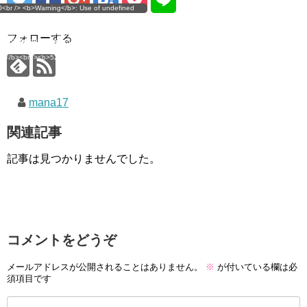
g</b>: Use of undefined
0<br /> <b>Warning</b>: Use of undefined
error
 assumed 'user_level' (this
nstant user_level - assumed 'user_level' (this
 a future version of PHP) in
ll throw an Error in a future version of PHP) in
imana.com/public_html/wp-
/home/mana17/yukimana.com/public_html/wp-
フォローする
ns/ultimate-google-
content/plugins/ultimate-google-
ate_ga.php</b> on line
analytics/ultimate_ga.php</b> on line
4</b><br />
<b>524</b><br />
mana17
関連記事
記事は見つかりませんでした。
コメントをどうぞ
メールアドレスが公開されることはありません。
※
が付いている欄は必
須項目です