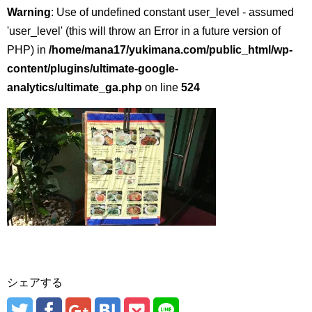
Warning
: Use of undefined constant user_level - assumed
'user_level' (this will throw an Error in a future version of
PHP) in
/home/mana17/yukimana.com/public_html/wp-
content/plugins/ultimate-google-
analytics/ultimate_ga.php
on line
524
シェアする