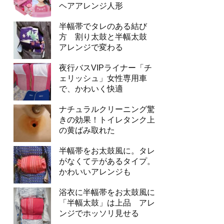
ヘアアレンジ人形
半幅帯でタレのある結び
方 割り太鼓と半幅太鼓
アレンジで変わる
夜行バスVIPライナー「チ
ェリッシュ」女性専用車
で、かわいく快適
ナチュラルクリーニング驚
きの効果！トイレタンク上
の黄ばみ取れた
半幅帯をお太鼓風に。タレ
がなくてテがあるタイプ。
かわいいアレンジも
浴衣に半幅帯をお太鼓風に
「半幅太鼓」は上品 アレ
ンジでホッソリ見せる