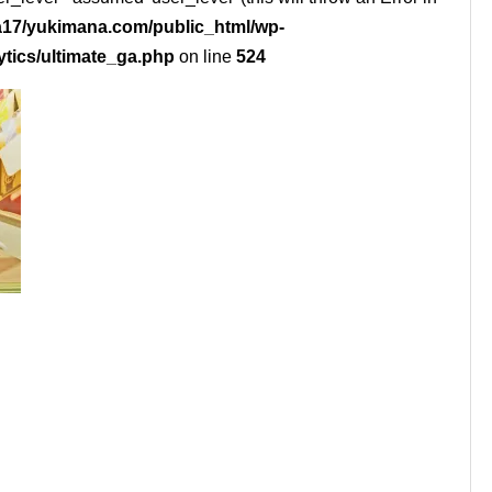
17/yukimana.com/public_html/wp-
ytics/ultimate_ga.php
on line
524