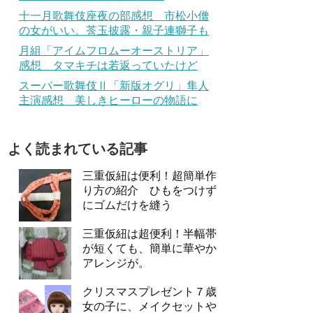
十一月歌舞伎座夜の部感想 市松小僧
の女がいい。莟玉披露・親子連獅子も
月組「アイムフロムーオーストリア」
感想 タマキチは若返っていたけど
スーパー歌舞伎Ⅱ「新版オグリ」隼人
主演感想 美しきヒーローの物語に
よく読まれている記事
三重仮紐は便利！超簡単作
り方の紹介 ひもをつけず
にゴムだけを縫う
三重仮紐は超便利！半幅帯
が短くても、簡単に華やか
アレンジが。
クリスマスプレゼント７歳
女の子に、メイクセットや