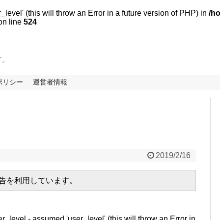
evel' (this will throw an Error in a future version of PHP) in
/h
n line
524
す。
ポリシー
運営者情報
2019/2/16
広告を利用しています。
r_level - assumed 'user_level' (this will throw an Error in