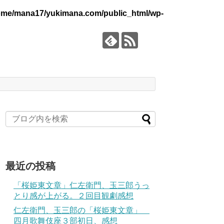
ome/mana17/yukimana.com/public_html/wp-
最近の投稿
「桜姫東文章」仁左衛門、玉三郎うっ
とり感が上がる。２回目観劇感想
仁左衛門、玉三郎の「桜姫東文章」
四月歌舞伎座３部初日、感想