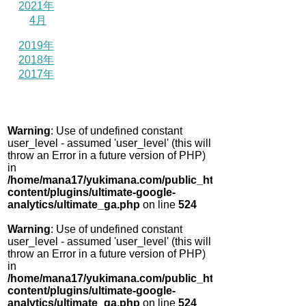
2021年
4月
2019年
2018年
2017年
Warning
: Use of undefined constant
user_level - assumed 'user_level' (this will
throw an Error in a future version of PHP)
in
/home/mana17/yukimana.com/public_html/wp-
content/plugins/ultimate-google-
analytics/ultimate_ga.php
on line
524
Warning
: Use of undefined constant
user_level - assumed 'user_level' (this will
throw an Error in a future version of PHP)
in
/home/mana17/yukimana.com/public_html/wp-
content/plugins/ultimate-google-
analytics/ultimate_ga.php
on line
524