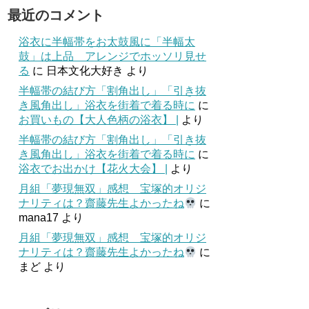
最近のコメント
浴衣に半幅帯をお太鼓風に「半幅太
鼓」は上品 アレンジでホッソリ見せ
る
に
日本文化大好き
より
半幅帯の結び方「割角出し」「引き抜
き風角出し」浴衣を街着で着る時に
に
お買いもの【大人色柄の浴衣】 |
より
半幅帯の結び方「割角出し」「引き抜
き風角出し」浴衣を街着で着る時に
に
浴衣でお出かけ【花火大会】 |
より
月組「夢現無双」感想 宝塚的オリジ
ナリティは？齋藤先生よかったね
に
mana17
より
月組「夢現無双」感想 宝塚的オリジ
ナリティは？齋藤先生よかったね
に
まど
より