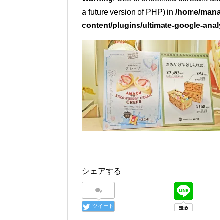
a future version of PHP) in
/home/mana
content/plugins/ultimate-google-anal
シェアする
ツイート