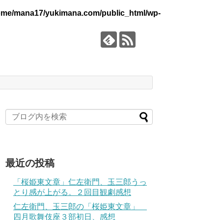
ome/mana17/yukimana.com/public_html/wp-
最近の投稿
「桜姫東文章」仁左衛門、玉三郎うっ
とり感が上がる。２回目観劇感想
仁左衛門、玉三郎の「桜姫東文章」
四月歌舞伎座３部初日、感想