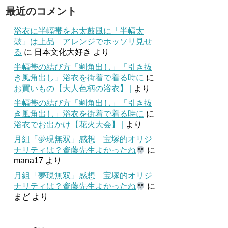
最近のコメント
浴衣に半幅帯をお太鼓風に「半幅太
鼓」は上品 アレンジでホッソリ見せ
る
に
日本文化大好き
より
半幅帯の結び方「割角出し」「引き抜
き風角出し」浴衣を街着で着る時に
に
お買いもの【大人色柄の浴衣】 |
より
半幅帯の結び方「割角出し」「引き抜
き風角出し」浴衣を街着で着る時に
に
浴衣でお出かけ【花火大会】 |
より
月組「夢現無双」感想 宝塚的オリジ
ナリティは？齋藤先生よかったね
に
mana17
より
月組「夢現無双」感想 宝塚的オリジ
ナリティは？齋藤先生よかったね
に
まど
より