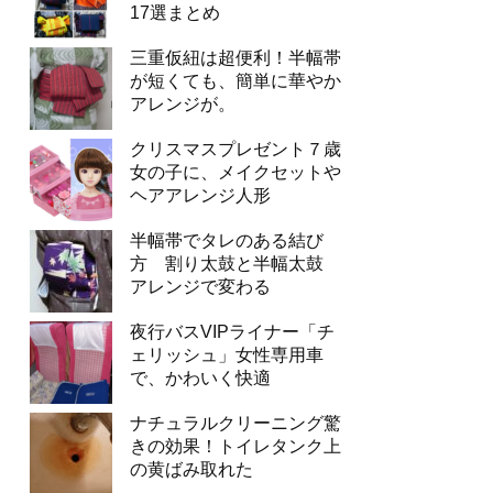
17選まとめ
三重仮紐は超便利！半幅帯
が短くても、簡単に華やか
アレンジが。
クリスマスプレゼント７歳
女の子に、メイクセットや
ヘアアレンジ人形
半幅帯でタレのある結び
方 割り太鼓と半幅太鼓
アレンジで変わる
夜行バスVIPライナー「チ
ェリッシュ」女性専用車
で、かわいく快適
ナチュラルクリーニング驚
きの効果！トイレタンク上
の黄ばみ取れた