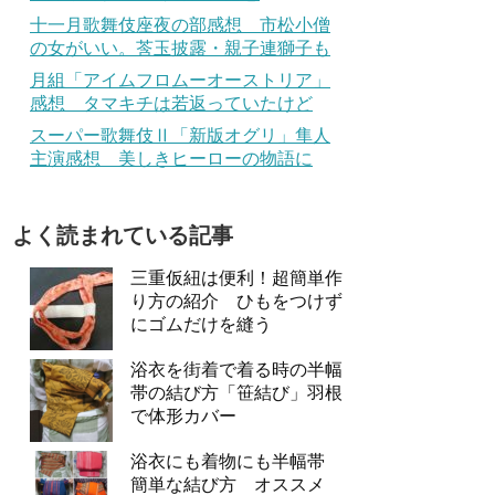
十一月歌舞伎座夜の部感想 市松小僧
の女がいい。莟玉披露・親子連獅子も
月組「アイムフロムーオーストリア」
感想 タマキチは若返っていたけど
スーパー歌舞伎Ⅱ「新版オグリ」隼人
主演感想 美しきヒーローの物語に
よく読まれている記事
三重仮紐は便利！超簡単作
り方の紹介 ひもをつけず
にゴムだけを縫う
浴衣を街着で着る時の半幅
帯の結び方「笹結び」羽根
で体形カバー
浴衣にも着物にも半幅帯
簡単な結び方 オススメ