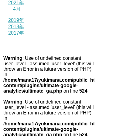
2021年
4月
2019年
2018年
2017年
Warning
: Use of undefined constant
user_level - assumed 'user_level' (this will
throw an Error in a future version of PHP)
in
/home/mana17/yukimana.com/public_html/wp-
content/plugins/ultimate-google-
analytics/ultimate_ga.php
on line
524
Warning
: Use of undefined constant
user_level - assumed 'user_level' (this will
throw an Error in a future version of PHP)
in
/home/mana17/yukimana.com/public_html/wp-
content/plugins/ultimate-google-
analytics/ultimate_ga.php
on line
524