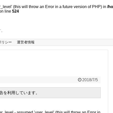
evel' (this will throw an Error in a future version of PHP) in
/h
n line
524
す。
ポリシー
運営者情報
2018/7/5
広告を利用しています。
r_level - assumed 'user_level' (this will throw an Error in