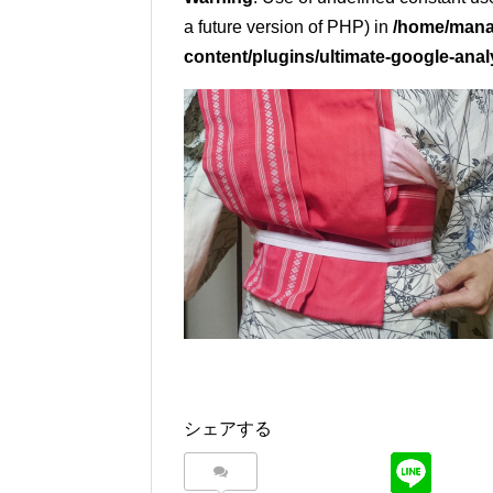
a future version of PHP) in
/home/mana
content/plugins/ultimate-google-anal
シェアする