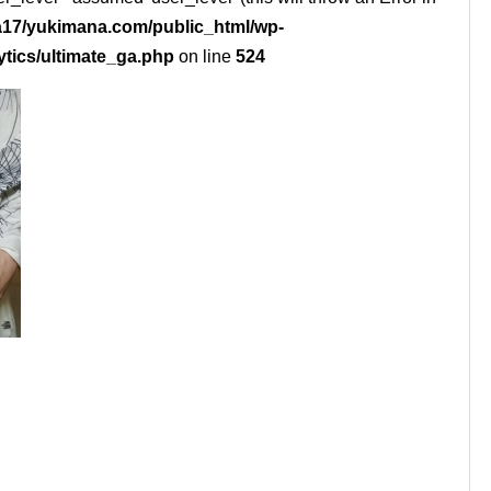
17/yukimana.com/public_html/wp-
ytics/ultimate_ga.php
on line
524