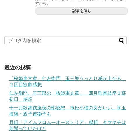
すから。
記事を読む
最近の投稿
「桜姫東文章」仁左衛門、玉三郎うっとり感が上がる。
２回目観劇感想
仁左衛門、玉三郎の「桜姫東文章」 四月歌舞伎座３部
初日、感想
十一月歌舞伎座夜の部感想 市松小僧の女がいい。莟玉
披露・親子連獅子も
月組「アイムフロムーオーストリア」感想 タマキチは
若返っていたけど