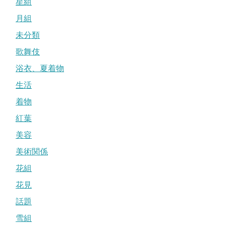
星組
月組
未分類
歌舞伎
浴衣、夏着物
生活
着物
紅葉
美容
美術関係
花組
花見
話題
雪組