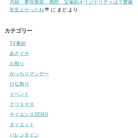
月組「夢現無双」感想 宝塚的オリジナリティは？齋藤
先生よかったね
に
まど
より
カテゴリー
TV番組
あさイチ
お祭り
がっちりマンデー
ひな祭り
イベント
クリスマス
サイエンスZERO
ダイエット
バレンタイン