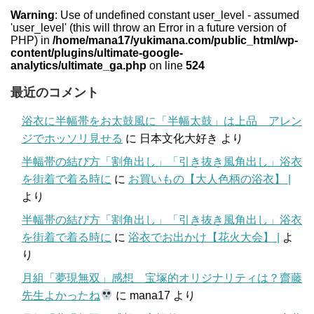
Warning
: Use of undefined constant user_level - assumed
'user_level' (this will throw an Error in a future version of
PHP) in
/home/mana17/yukimana.com/public_html/wp-
content/plugins/ultimate-google-
analytics/ultimate_ga.php
on line
524
最近のコメント
浴衣に半幅帯をお太鼓風に「半幅太鼓」は上品 アレン
ジでホッソリ見せる
に
日本文化大好き
より
半幅帯の結び方「割角出し」「引き抜き風角出し」浴衣
を街着で着る時に
に
お買いもの【大人色柄の浴衣】 |
より
半幅帯の結び方「割角出し」「引き抜き風角出し」浴衣
を街着で着る時に
に
浴衣でお出かけ【花火大会】 |
よ
り
月組「夢現無双」感想 宝塚的オリジナリティは？齋藤
先生よかったね
に
mana17
より