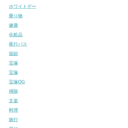
ホワイトデー
乗り物
健康
化粧品
夜行バス
宙組
宝塚
宝塚
宝塚OG
掃除
文楽
料理
旅行