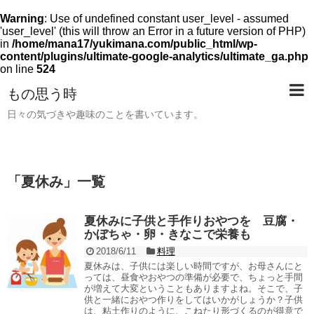
Warning
: Use of undefined constant user_level - assumed
'user_level' (this will throw an Error in a future version of PHP)
in
/home/mana17/yukimana.com/public_html/wp-
content/plugins/ultimate-google-analytics/ultimate_ga.php
on line
524
もの思う時
日々の気づきや趣味のことを書いています。
「
夏休み
」
一覧
夏休みに子供と手作りおやつを 豆腐・
かぼちゃ・卵・きなこで栄養も
2018/6/11
料理
夏休みは、子供には楽しい時間ですが、お母さんにと
っては、昼食やおやつの準備が必要で、ちょっと手間
が増えて大変ということもありますよね。そこで、子
供と一緒におやつ作りをしてはいかがしょうか？子供
は、粘土作りのように、こねたり形づくるのが得意で