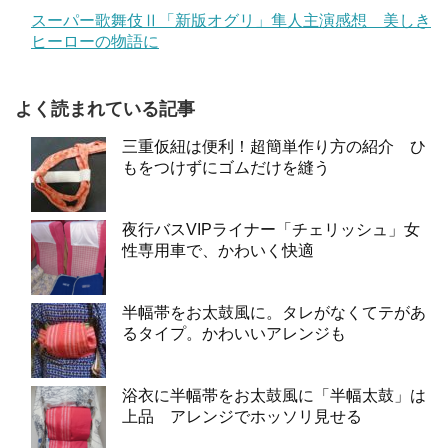
スーパー歌舞伎Ⅱ「新版オグリ」隼人主演感想 美しき
ヒーローの物語に
よく読まれている記事
三重仮紐は便利！超簡単作り方の紹介 ひ
もをつけずにゴムだけを縫う
夜行バスVIPライナー「チェリッシュ」女
性専用車で、かわいく快適
半幅帯をお太鼓風に。タレがなくてテがあ
るタイプ。かわいいアレンジも
浴衣に半幅帯をお太鼓風に「半幅太鼓」は
上品 アレンジでホッソリ見せる