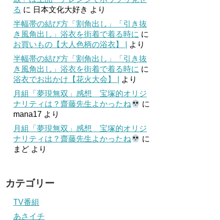
る
に
日本文化大好き
より
半幅帯の結び方「割角出し」「引き抜
き風角出し」浴衣を街着で着る時に
に
お買いもの【大人色柄の浴衣】 |
より
半幅帯の結び方「割角出し」「引き抜
き風角出し」浴衣を街着で着る時に
に
浴衣でお出かけ【花火大会】 |
より
月組「夢現無双」感想 宝塚的オリジ
ナリティは？齋藤先生よかったね
に
mana17
より
月組「夢現無双」感想 宝塚的オリジ
ナリティは？齋藤先生よかったね
に
まど
より
カテゴリー
TV番組
あさイチ