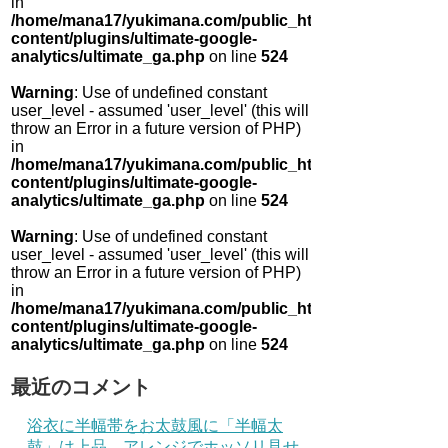
in
/home/mana17/yukimana.com/public_html/wp-
content/plugins/ultimate-google-
analytics/ultimate_ga.php
on line
524
Warning
: Use of undefined constant
user_level - assumed 'user_level' (this will
throw an Error in a future version of PHP)
in
/home/mana17/yukimana.com/public_html/wp-
content/plugins/ultimate-google-
analytics/ultimate_ga.php
on line
524
Warning
: Use of undefined constant
user_level - assumed 'user_level' (this will
throw an Error in a future version of PHP)
in
/home/mana17/yukimana.com/public_html/wp-
content/plugins/ultimate-google-
analytics/ultimate_ga.php
on line
524
最近のコメント
浴衣に半幅帯をお太鼓風に「半幅太
鼓」は上品 アレンジでホッソリ見せ