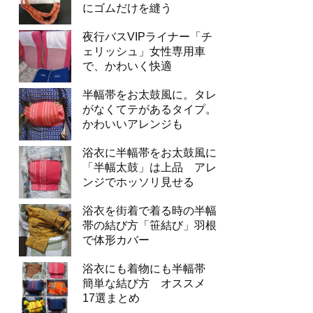
にゴムだけを縫う
夜行バスVIPライナー「チ
ェリッシュ」女性専用車
で、かわいく快適
半幅帯をお太鼓風に。タレ
がなくてテがあるタイプ。
かわいいアレンジも
浴衣に半幅帯をお太鼓風に
「半幅太鼓」は上品 アレ
ンジでホッソリ見せる
浴衣を街着で着る時の半幅
帯の結び方「笹結び」羽根
で体形カバー
浴衣にも着物にも半幅帯
簡単な結び方 オススメ
17選まとめ