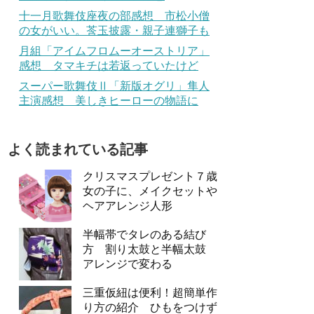
十一月歌舞伎座夜の部感想 市松小僧
の女がいい。莟玉披露・親子連獅子も
月組「アイムフロムーオーストリア」
感想 タマキチは若返っていたけど
スーパー歌舞伎Ⅱ「新版オグリ」隼人
主演感想 美しきヒーローの物語に
よく読まれている記事
クリスマスプレゼント７歳
女の子に、メイクセットや
ヘアアレンジ人形
半幅帯でタレのある結び
方 割り太鼓と半幅太鼓
アレンジで変わる
三重仮紐は便利！超簡単作
り方の紹介 ひもをつけず