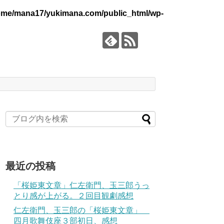
ome/mana17/yukimana.com/public_html/wp-
最近の投稿
「桜姫東文章」仁左衛門、玉三郎うっ
とり感が上がる。２回目観劇感想
仁左衛門、玉三郎の「桜姫東文章」
四月歌舞伎座３部初日、感想