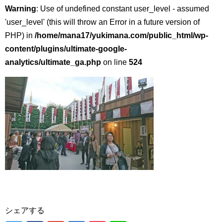
Warning
: Use of undefined constant user_level - assumed
'user_level' (this will throw an Error in a future version of
PHP) in
/home/mana17/yukimana.com/public_html/wp-
content/plugins/ultimate-google-
analytics/ultimate_ga.php
on line
524
シェアする