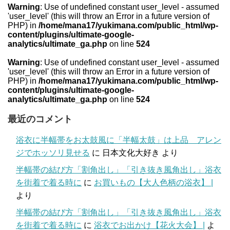
Warning
: Use of undefined constant user_level - assumed
'user_level' (this will throw an Error in a future version of
PHP) in
/home/mana17/yukimana.com/public_html/wp-
content/plugins/ultimate-google-
analytics/ultimate_ga.php
on line
524
Warning
: Use of undefined constant user_level - assumed
'user_level' (this will throw an Error in a future version of
PHP) in
/home/mana17/yukimana.com/public_html/wp-
content/plugins/ultimate-google-
analytics/ultimate_ga.php
on line
524
最近のコメント
浴衣に半幅帯をお太鼓風に「半幅太鼓」は上品 アレン
ジでホッソリ見せる
に
日本文化大好き
より
半幅帯の結び方「割角出し」「引き抜き風角出し」浴衣
を街着で着る時に
に
お買いもの【大人色柄の浴衣】 |
より
半幅帯の結び方「割角出し」「引き抜き風角出し」浴衣
を街着で着る時に
に
浴衣でお出かけ【花火大会】 |
よ