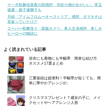
十一月歌舞伎座夜の部感想 市松小僧の女がいい。莟玉
披露・親子連獅子も
月組「アイムフロムーオーストリア」感想 タマキチは
若返っていたけど
スーパー歌舞伎Ⅱ「新版オグリ」隼人主演感想 美しき
ヒーローの物語に
よく読まれている記事
浴衣にも着物にも半幅帯 簡単な結び方
オススメ17選まとめ
三重仮紐は超便利！半幅帯が短くても、簡
単に華やかアレンジが。
クリスマスプレゼント７歳女の子に、メイ
クセットやヘアアレンジ人形