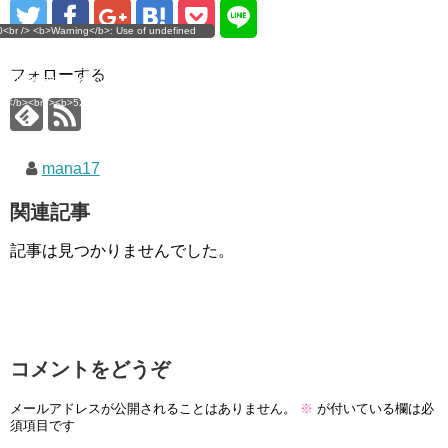
g</b>: Use of undefined
0<br /> <b>Warning</b>: Use of undefined
error
 assumed 'user_level' (this
nstant user_level - assumed 'user_level' (this
 a future version of PHP) in
ll throw an Error in a future version of PHP) in
imana.com/public_html/wp-
/home/mana17/yukimana.com/public_html/wp-
フォローする
ns/ultimate-google-
content/plugins/ultimate-google-
ate_ga.php</b> on line
analytics/ultimate_ga.php</b> on line
4</b><br />
<b>524</b><br />
mana17
関連記事
記事は見つかりませんでした。
コメントをどうぞ
メールアドレスが公開されることはありません。
※
が付いている欄は必
須項目です