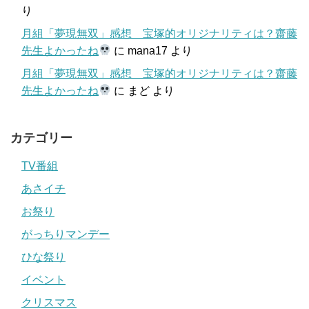
り
月組「夢現無双」感想 宝塚的オリジナリティは？齋藤
先生よかったね
に
mana17
より
月組「夢現無双」感想 宝塚的オリジナリティは？齋藤
先生よかったね
に
まど
より
カテゴリー
TV番組
あさイチ
お祭り
がっちりマンデー
ひな祭り
イベント
クリスマス