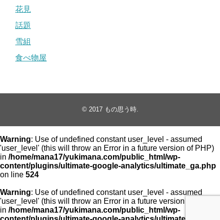
花見
話題
雪組
食べ物屋
© 2017
もの思う時
.
Warning
: Use of undefined constant user_level - assumed
'user_level' (this will throw an Error in a future version of PHP)
in
/home/mana17/yukimana.com/public_html/wp-
content/plugins/ultimate-google-analytics/ultimate_ga.php
on line
524
Warning
: Use of undefined constant user_level - assumed
'user_level' (this will throw an Error in a future version of PHP)
in
/home/mana17/yukimana.com/public_html/wp-
content/plugins/ultimate-google-analytics/ultimate_ga.php