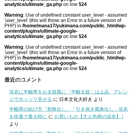
analytics/ultimate_ga.php
on line
524
Warning
: Use of undefined constant user_level - assumed
'user_level' (this will throw an Error in a future version of
PHP) in
/home/mana17/yukimana.com/public_html/wp-
content/plugins/ultimate-google-
analytics/ultimate_ga.php
on line
524
Warning
: Use of undefined constant user_level - assumed
'user_level' (this will throw an Error in a future version of
PHP) in
/home/mana17/yukimana.com/public_html/wp-
content/plugins/ultimate-google-
analytics/ultimate_ga.php
on line
524
最近のコメント
浴衣に半幅帯をお太鼓風に「半幅太鼓」は上品 アレン
ジでホッソリ見せる
に
日本文化大好き
より
半幅帯の結び方「割角出し」「引き抜き風角出し」浴衣
を街着で着る時に
に
お買いもの【大人色柄の浴衣】 |
より