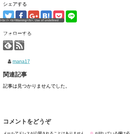
シェアする
g</b>: Use of undefined
0<br /> <b>Warning</b>: Use of undefined
error
 assumed 'user_level' (this
nstant user_level - assumed 'user_level' (this
 a future version of PHP) in
ll throw an Error in a future version of PHP) in
imana.com/public_html/wp-
/home/mana17/yukimana.com/public_html/wp-
フォローする
ns/ultimate-google-
content/plugins/ultimate-google-
ate_ga.php</b> on line
analytics/ultimate_ga.php</b> on line
4</b><br />
<b>524</b><br />
mana17
関連記事
記事は見つかりませんでした。
コメントをどうぞ
メールアドレスが公開されることはありません。
※
が付いている欄は必