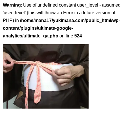
Warning
: Use of undefined constant user_level - assumed
'user_level' (this will throw an Error in a future version of
PHP) in
/home/mana17/yukimana.com/public_html/wp-
content/plugins/ultimate-google-
analytics/ultimate_ga.php
on line
524