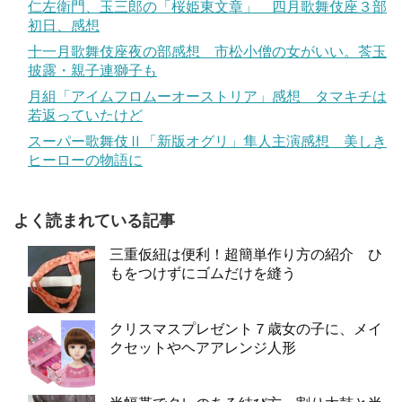
仁左衛門、玉三郎の「桜姫東文章」 四月歌舞伎座３部
初日、感想
十一月歌舞伎座夜の部感想 市松小僧の女がいい。莟玉
披露・親子連獅子も
月組「アイムフロムーオーストリア」感想 タマキチは
若返っていたけど
スーパー歌舞伎Ⅱ「新版オグリ」隼人主演感想 美しき
ヒーローの物語に
よく読まれている記事
三重仮紐は便利！超簡単作り方の紹介 ひ
もをつけずにゴムだけを縫う
クリスマスプレゼント７歳女の子に、メイ
クセットやヘアアレンジ人形