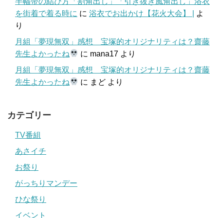
半幅帯の結び方「割角出し」「引き抜き風角出し」浴衣
を街着で着る時に
に
浴衣でお出かけ【花火大会】 |
よ
り
月組「夢現無双」感想 宝塚的オリジナリティは？齋藤
先生よかったね
に
mana17
より
月組「夢現無双」感想 宝塚的オリジナリティは？齋藤
先生よかったね
に
まど
より
カテゴリー
TV番組
あさイチ
お祭り
がっちりマンデー
ひな祭り
イベント