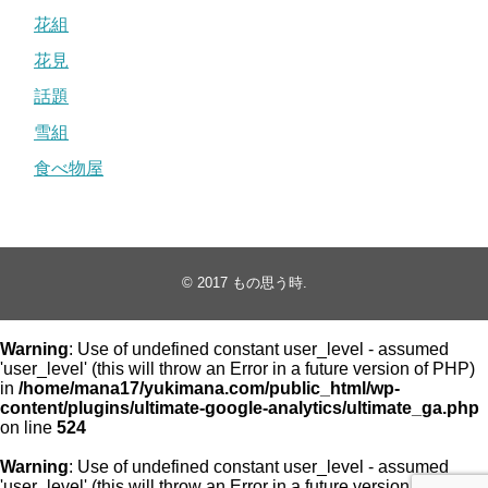
花組
花見
話題
雪組
食べ物屋
© 2017
もの思う時
.
Warning
: Use of undefined constant user_level - assumed
'user_level' (this will throw an Error in a future version of PHP)
in
/home/mana17/yukimana.com/public_html/wp-
content/plugins/ultimate-google-analytics/ultimate_ga.php
on line
524
Warning
: Use of undefined constant user_level - assumed
'user_level' (this will throw an Error in a future version of PHP)