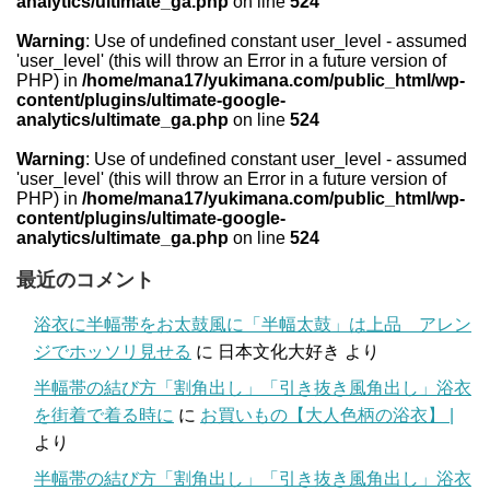
analytics/ultimate_ga.php
on line
524
Warning
: Use of undefined constant user_level - assumed
'user_level' (this will throw an Error in a future version of
PHP) in
/home/mana17/yukimana.com/public_html/wp-
content/plugins/ultimate-google-
analytics/ultimate_ga.php
on line
524
Warning
: Use of undefined constant user_level - assumed
'user_level' (this will throw an Error in a future version of
PHP) in
/home/mana17/yukimana.com/public_html/wp-
content/plugins/ultimate-google-
analytics/ultimate_ga.php
on line
524
最近のコメント
浴衣に半幅帯をお太鼓風に「半幅太鼓」は上品 アレン
ジでホッソリ見せる
に
日本文化大好き
より
半幅帯の結び方「割角出し」「引き抜き風角出し」浴衣
を街着で着る時に
に
お買いもの【大人色柄の浴衣】 |
より
半幅帯の結び方「割角出し」「引き抜き風角出し」浴衣