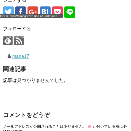
シェアする
g</b>: Use of undefined
0<br /> <b>Warning</b>: Use of undefined
error
 assumed 'user_level' (this
nstant user_level - assumed 'user_level' (this
 a future version of PHP) in
ll throw an Error in a future version of PHP) in
imana.com/public_html/wp-
/home/mana17/yukimana.com/public_html/wp-
フォローする
ns/ultimate-google-
content/plugins/ultimate-google-
ate_ga.php</b> on line
analytics/ultimate_ga.php</b> on line
4</b><br />
<b>524</b><br />
mana17
関連記事
記事は見つかりませんでした。
コメントをどうぞ
メールアドレスが公開されることはありません。
※
が付いている欄は必