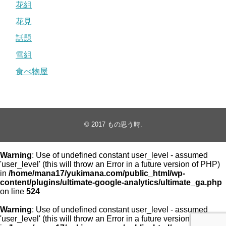
花組
花見
話題
雪組
食べ物屋
© 2017
もの思う時
.
Warning
: Use of undefined constant user_level - assumed
'user_level' (this will throw an Error in a future version of PHP)
in
/home/mana17/yukimana.com/public_html/wp-
content/plugins/ultimate-google-analytics/ultimate_ga.php
on line
524
Warning
: Use of undefined constant user_level - assumed
'user_level' (this will throw an Error in a future version of PHP)