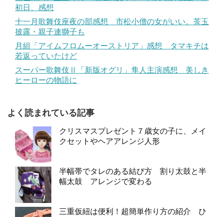
初日、感想
十一月歌舞伎座夜の部感想 市松小僧の女がいい。莟玉
披露・親子連獅子も
月組「アイムフロムーオーストリア」感想 タマキチは
若返っていたけど
スーパー歌舞伎Ⅱ「新版オグリ」隼人主演感想 美しき
ヒーローの物語に
よく読まれている記事
クリスマスプレゼント７歳女の子に、メイ
クセットやヘアアレンジ人形
半幅帯でタレのある結び方 割り太鼓と半
幅太鼓 アレンジで変わる
三重仮紐は便利！超簡単作り方の紹介 ひ