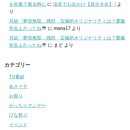
を街着で着る時に
に
浴衣でお出かけ【花火大会】 |
よ
り
月組「夢現無双」感想 宝塚的オリジナリティは？齋藤
先生よかったね
に
mana17
より
月組「夢現無双」感想 宝塚的オリジナリティは？齋藤
先生よかったね
に
まど
より
カテゴリー
TV番組
あさイチ
お祭り
がっちりマンデー
ひな祭り
イベント