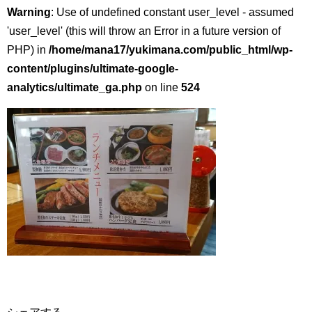
Warning
: Use of undefined constant user_level - assumed
'user_level' (this will throw an Error in a future version of
PHP) in
/home/mana17/yukimana.com/public_html/wp-
content/plugins/ultimate-google-
analytics/ultimate_ga.php
on line
524