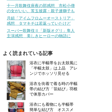
十一月歌舞伎座夜の部感想 市松小僧
の女がいい。莟玉披露・親子連獅子も
月組「アイムフロムーオーストリア」
感想 タマキチは若返っていたけど
スーパー歌舞伎Ⅱ「新版オグリ」隼人
主演感想 美しきヒーローの物語に
よく読まれている記事
浴衣に半幅帯をお太鼓風に
「半幅太鼓」は上品 アレ
ンジでホッソリ見せる
浴衣を街着で着る時の半幅
帯の結び方「笹結び」羽根
で体形カバー
浴衣にも着物にも半幅帯
簡単な結び方 オススメ