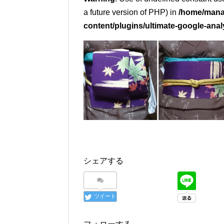
a future version of PHP) in
/home/mana
content/plugins/ultimate-google-anal
シェアする
ツイート