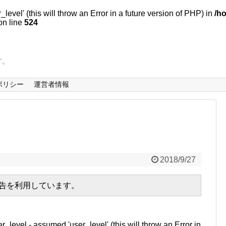
evel' (this will throw an Error in a future version of PHP) in
/h
n line
524
す。
ポリシー
運営者情報
2018/9/27
広告を利用しています。
r_level - assumed 'user_level' (this will throw an Error in