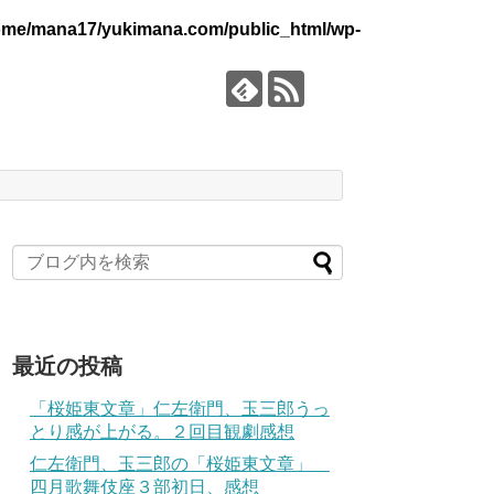
ome/mana17/yukimana.com/public_html/wp-
最近の投稿
「桜姫東文章」仁左衛門、玉三郎うっ
とり感が上がる。２回目観劇感想
仁左衛門、玉三郎の「桜姫東文章」
四月歌舞伎座３部初日、感想