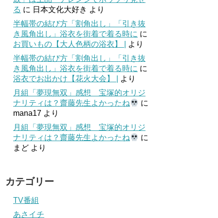
る
に
日本文化大好き
より
半幅帯の結び方「割角出し」「引き抜
き風角出し」浴衣を街着で着る時に
に
お買いもの【大人色柄の浴衣】 |
より
半幅帯の結び方「割角出し」「引き抜
き風角出し」浴衣を街着で着る時に
に
浴衣でお出かけ【花火大会】 |
より
月組「夢現無双」感想 宝塚的オリジ
ナリティは？齋藤先生よかったね
に
mana17
より
月組「夢現無双」感想 宝塚的オリジ
ナリティは？齋藤先生よかったね
に
まど
より
カテゴリー
TV番組
あさイチ