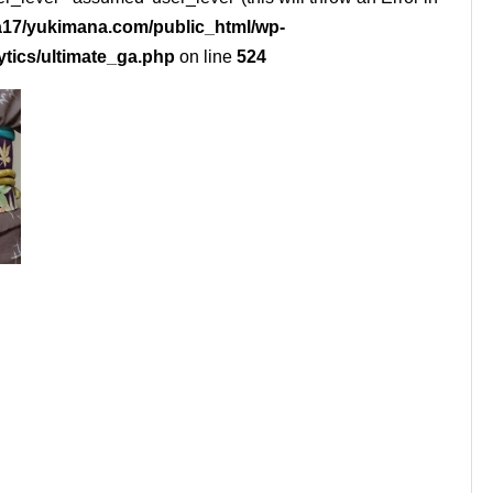
17/yukimana.com/public_html/wp-
ytics/ultimate_ga.php
on line
524