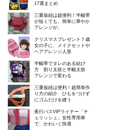
17選まとめ
三重仮紐は超便利！半幅帯
が短くても、簡単に華やか
アレンジが。
クリスマスプレゼント７歳
女の子に、メイクセットや
ヘアアレンジ人形
半幅帯でタレのある結び
方 割り太鼓と半幅太鼓
アレンジで変わる
三重仮紐は便利！超簡単作
り方の紹介 ひもをつけず
にゴムだけを縫う
夜行バスVIPライナー「チ
ェリッシュ」女性専用車
で、かわいく快適