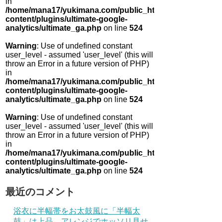
in
/home/mana17/yukimana.com/public_html/wp-
content/plugins/ultimate-google-
analytics/ultimate_ga.php
on line
524
Warning
: Use of undefined constant
user_level - assumed 'user_level' (this will
throw an Error in a future version of PHP)
in
/home/mana17/yukimana.com/public_html/wp-
content/plugins/ultimate-google-
analytics/ultimate_ga.php
on line
524
Warning
: Use of undefined constant
user_level - assumed 'user_level' (this will
throw an Error in a future version of PHP)
in
/home/mana17/yukimana.com/public_html/wp-
content/plugins/ultimate-google-
analytics/ultimate_ga.php
on line
524
最近のコメント
浴衣に半幅帯をお太鼓風に「半幅太
鼓」は上品 アレンジでホッソリ見せ