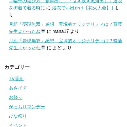
半幅帯の結び方「割角出し」「引き抜き風角出し」浴衣
を街着で着る時に
に
浴衣でお出かけ【花火大会】 |
よ
り
月組「夢現無双」感想 宝塚的オリジナリティは？齋藤
先生よかったね
に
mana17
より
月組「夢現無双」感想 宝塚的オリジナリティは？齋藤
先生よかったね
に
まど
より
カテゴリー
TV番組
あさイチ
お祭り
がっちりマンデー
ひな祭り
イベント