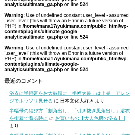
analytics/ultimate_ga.php
on line
524
Warning
: Use of undefined constant user_level - assumed
'user_level' (this will throw an Error in a future version of
PHP) in
/home/mana17/yukimana.com/public_html/wp-
content/plugins/ultimate-google-
analytics/ultimate_ga.php
on line
524
Warning
: Use of undefined constant user_level - assumed
'user_level' (this will throw an Error in a future version of
PHP) in
/home/mana17/yukimana.com/public_html/wp-
content/plugins/ultimate-google-
analytics/ultimate_ga.php
on line
524
最近のコメント
浴衣に半幅帯をお太鼓風に「半幅太鼓」は上品 アレン
ジでホッソリ見せる
に
日本文化大好き
より
半幅帯の結び方「割角出し」「引き抜き風角出し」浴衣
を街着で着る時に
に
お買いもの【大人色柄の浴衣】 |
より