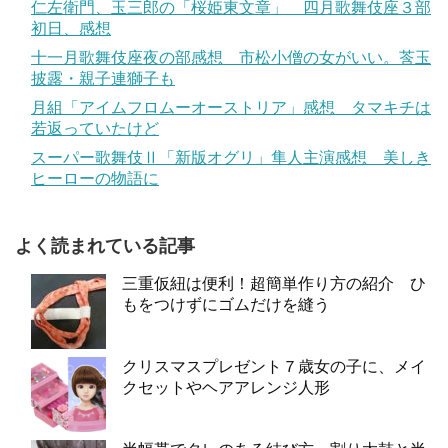
仁左衛門、玉三郎の「桜姫東文章」 四月歌舞伎座３部
初日、感想
十一月歌舞伎座夜の部感想 市松小僧の女がいい。莟玉
披露・親子連獅子も
月組「アイムフロムーオーストリア」感想 タマキチは
若返っていたけど
スーパー歌舞伎Ⅱ「新版オグリ」隼人主演感想 美しき
ヒーローの物語に
よく読まれている記事
三重仮紐は便利！超簡単作り方の紹介 ひ
もをつけずにゴムだけを縫う
クリスマスプレゼント７歳女の子に、メイ
クセットやヘアアレンジ人形