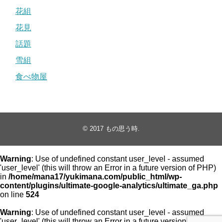
花組
花見
話題
雪組
食べ物屋
© 2017
もの思う時
.
Warning
: Use of undefined constant user_level - assumed
'user_level' (this will throw an Error in a future version of PHP)
in
/home/mana17/yukimana.com/public_html/wp-
content/plugins/ultimate-google-analytics/ultimate_ga.php
on line
524
Warning
: Use of undefined constant user_level - assumed
'user_level' (this will throw an Error in a future version of PHP)