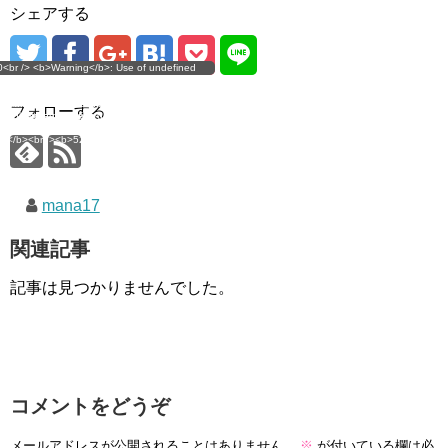
シェアする
g</b>: Use of undefined
0<br /> <b>Warning</b>: Use of undefined
error
 assumed 'user_level' (this
nstant user_level - assumed 'user_level' (this
 a future version of PHP) in
ll throw an Error in a future version of PHP) in
imana.com/public_html/wp-
/home/mana17/yukimana.com/public_html/wp-
フォローする
ns/ultimate-google-
content/plugins/ultimate-google-
ate_ga.php</b> on line
analytics/ultimate_ga.php</b> on line
4</b><br />
<b>524</b><br />
mana17
関連記事
記事は見つかりませんでした。
コメントをどうぞ
メールアドレスが公開されることはありません。
※
が付いている欄は必