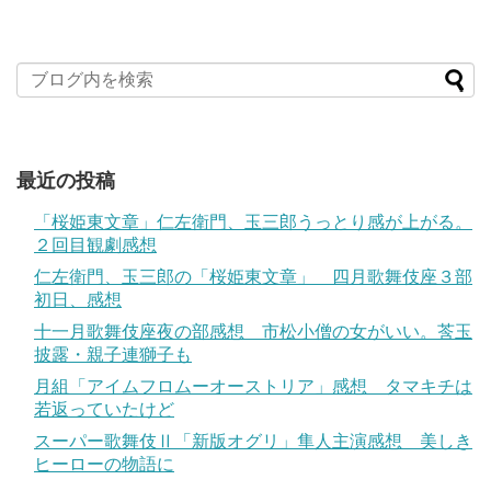
最近の投稿
「桜姫東文章」仁左衛門、玉三郎うっとり感が上がる。
２回目観劇感想
仁左衛門、玉三郎の「桜姫東文章」 四月歌舞伎座３部
初日、感想
十一月歌舞伎座夜の部感想 市松小僧の女がいい。莟玉
披露・親子連獅子も
月組「アイムフロムーオーストリア」感想 タマキチは
若返っていたけど
スーパー歌舞伎Ⅱ「新版オグリ」隼人主演感想 美しき
ヒーローの物語に