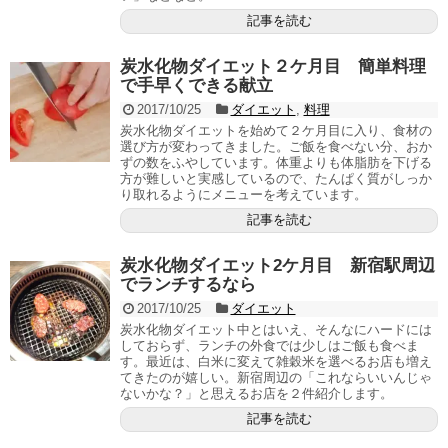
記事を読む
炭水化物ダイエット２ケ月目 簡単料理
で手早くできる献立
2017/10/25
ダイエット
,
料理
炭水化物ダイエットを始めて２ケ月目に入り、食材の
選び方が変わってきました。ご飯を食べない分、おか
ずの数をふやしています。体重よりも体脂肪を下げる
方が難しいと実感しているので、たんぱく質がしっか
り取れるようにメニューを考えています。
記事を読む
炭水化物ダイエット2ケ月目 新宿駅周辺
でランチするなら
2017/10/25
ダイエット
炭水化物ダイエット中とはいえ、そんなにハードには
しておらず、ランチの外食では少しはご飯も食べま
す。最近は、白米に変えて雑穀米を選べるお店も増え
てきたのが嬉しい。新宿周辺の「これならいいんじゃ
ないかな？」と思えるお店を２件紹介します。
記事を読む