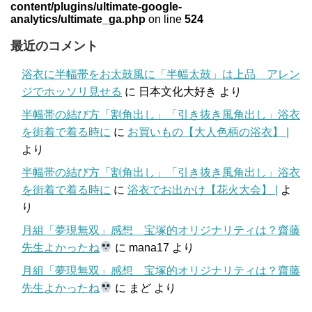
content/plugins/ultimate-google-
analytics/ultimate_ga.php
on line
524
最近のコメント
浴衣に半幅帯をお太鼓風に「半幅太鼓」は上品 アレン
ジでホッソリ見せる
に
日本文化大好き
より
半幅帯の結び方「割角出し」「引き抜き風角出し」浴衣
を街着で着る時に
に
お買いもの【大人色柄の浴衣】 |
より
半幅帯の結び方「割角出し」「引き抜き風角出し」浴衣
を街着で着る時に
に
浴衣でお出かけ【花火大会】 |
よ
り
月組「夢現無双」感想 宝塚的オリジナリティは？齋藤
先生よかったね
に
mana17
より
月組「夢現無双」感想 宝塚的オリジナリティは？齋藤
先生よかったね
に
まど
より