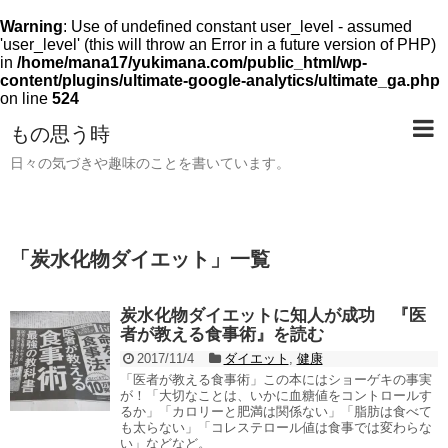
Warning
: Use of undefined constant user_level - assumed
'user_level' (this will throw an Error in a future version of PHP)
in
/home/mana17/yukimana.com/public_html/wp-
content/plugins/ultimate-google-analytics/ultimate_ga.php
on line
524
もの思う時
日々の気づきや趣味のことを書いています。
「
炭水化物ダイエット
」
一覧
炭水化物ダイエットに知人が成功 『医
者が教える食事術』を読む
2017/11/4
ダイエット
,
健康
「医者が教える食事術」この本にはショーゲキの事実
が！「大切なことは、いかに血糖値をコントロールす
るか」「カロリーと肥満は関係ない」「脂肪は食べて
も太らない」「コレステロール値は食事では変わらな
い」などなど。