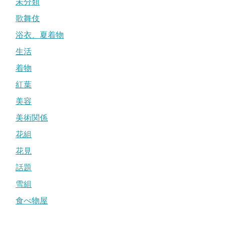
未分類
歌舞伎
浴衣、夏着物
生活
着物
紅葉
美容
美術関係
花組
花見
話題
雪組
食べ物屋