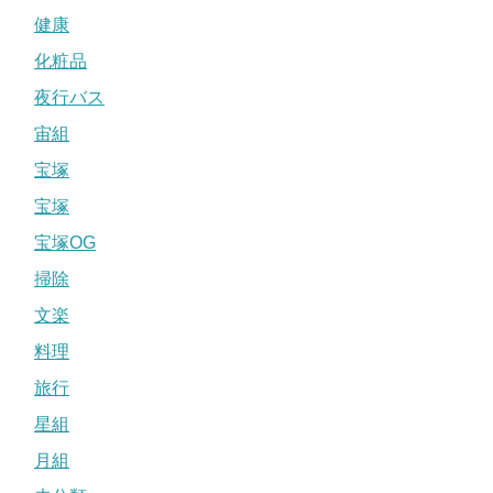
健康
化粧品
夜行バス
宙組
宝塚
宝塚
宝塚OG
掃除
文楽
料理
旅行
星組
月組