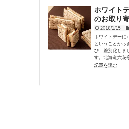
ホワイト
のお取り
2018/1/15
ホワイトデーにパ
ということから
び、差別化しま
す。北海道六花
記事を読む