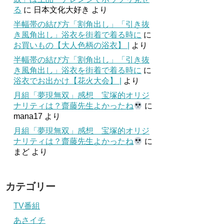
る
に
日本文化大好き
より
半幅帯の結び方「割角出し」「引き抜
き風角出し」浴衣を街着で着る時に
に
お買いもの【大人色柄の浴衣】 |
より
半幅帯の結び方「割角出し」「引き抜
き風角出し」浴衣を街着で着る時に
に
浴衣でお出かけ【花火大会】 |
より
月組「夢現無双」感想 宝塚的オリジ
ナリティは？齋藤先生よかったね
に
mana17
より
月組「夢現無双」感想 宝塚的オリジ
ナリティは？齋藤先生よかったね
に
まど
より
カテゴリー
TV番組
あさイチ