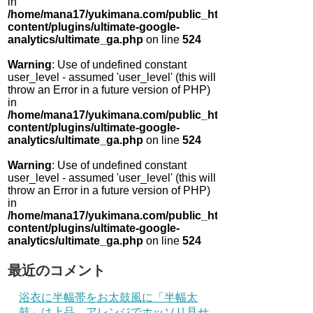
in
/home/mana17/yukimana.com/public_html/wp-
content/plugins/ultimate-google-
analytics/ultimate_ga.php
on line
524
Warning
: Use of undefined constant
user_level - assumed 'user_level' (this will
throw an Error in a future version of PHP)
in
/home/mana17/yukimana.com/public_html/wp-
content/plugins/ultimate-google-
analytics/ultimate_ga.php
on line
524
Warning
: Use of undefined constant
user_level - assumed 'user_level' (this will
throw an Error in a future version of PHP)
in
/home/mana17/yukimana.com/public_html/wp-
content/plugins/ultimate-google-
analytics/ultimate_ga.php
on line
524
最近のコメント
浴衣に半幅帯をお太鼓風に「半幅太
鼓」は上品 アレンジでホッソリ見せ