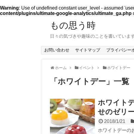
Warning
: Use of undefined constant user_level - assumed 'user_l
content/plugins/ultimate-google-analytics/ultimate_ga.php
o
もの思う時
日々の気づきや趣味のことを書いていま
お問い合わせ
サイトマップ
プライバシー
ホーム
イベント
ホワイトデー
「
ホワイトデー
」
一覧
ホワイト
せのゼリ
2018/1/21
ホワイトデーの