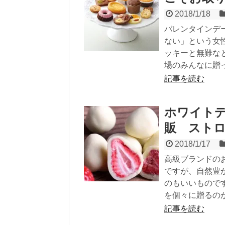
2018/1/18
バレンタインデ
ない」という女
ッキーと無難な
場のみんなに贈
記事を読む
ホワイト
販 スト
2018/1/17
高級ブランドの
ですが、自然豊
のもいいもので
を個々に贈るの
記事を読む