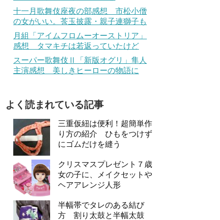
十一月歌舞伎座夜の部感想 市松小僧
の女がいい。莟玉披露・親子連獅子も
月組「アイムフロムーオーストリア」
感想 タマキチは若返っていたけど
スーパー歌舞伎Ⅱ「新版オグリ」隼人
主演感想 美しきヒーローの物語に
よく読まれている記事
三重仮紐は便利！超簡単作
り方の紹介 ひもをつけず
にゴムだけを縫う
クリスマスプレゼント７歳
女の子に、メイクセットや
ヘアアレンジ人形
半幅帯でタレのある結び
方 割り太鼓と半幅太鼓