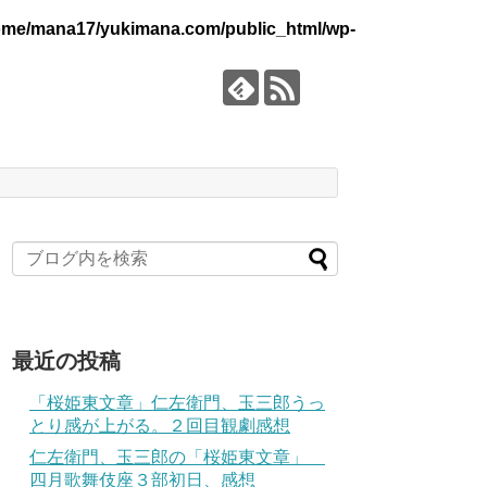
ome/mana17/yukimana.com/public_html/wp-
最近の投稿
「桜姫東文章」仁左衛門、玉三郎うっ
とり感が上がる。２回目観劇感想
仁左衛門、玉三郎の「桜姫東文章」
四月歌舞伎座３部初日、感想