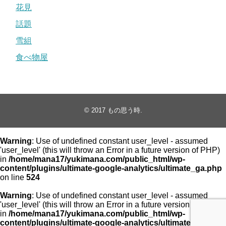
花見
話題
雪組
食べ物屋
© 2017
もの思う時
.
Warning
: Use of undefined constant user_level - assumed
'user_level' (this will throw an Error in a future version of PHP)
in
/home/mana17/yukimana.com/public_html/wp-
content/plugins/ultimate-google-analytics/ultimate_ga.php
on line
524
Warning
: Use of undefined constant user_level - assumed
'user_level' (this will throw an Error in a future version of PHP)
in
/home/mana17/yukimana.com/public_html/wp-
content/plugins/ultimate-google-analytics/ultimate_ga.php