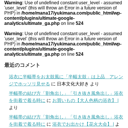
Warning
: Use of undefined constant user_level - assumed
'user_level' (this will throw an Error in a future version of
PHP) in
/home/mana17/yukimana.com/public_html/wp-
content/plugins/ultimate-google-
analytics/ultimate_ga.php
on line
524
Warning
: Use of undefined constant user_level - assumed
'user_level' (this will throw an Error in a future version of
PHP) in
/home/mana17/yukimana.com/public_html/wp-
content/plugins/ultimate-google-
analytics/ultimate_ga.php
on line
524
最近のコメント
浴衣に半幅帯をお太鼓風に「半幅太鼓」は上品 アレン
ジでホッソリ見せる
に
日本文化大好き
より
半幅帯の結び方「割角出し」「引き抜き風角出し」浴衣
を街着で着る時に
に
お買いもの【大人色柄の浴衣】 |
より
半幅帯の結び方「割角出し」「引き抜き風角出し」浴衣
を街着で着る時に
に
浴衣でお出かけ【花火大会】 |
よ