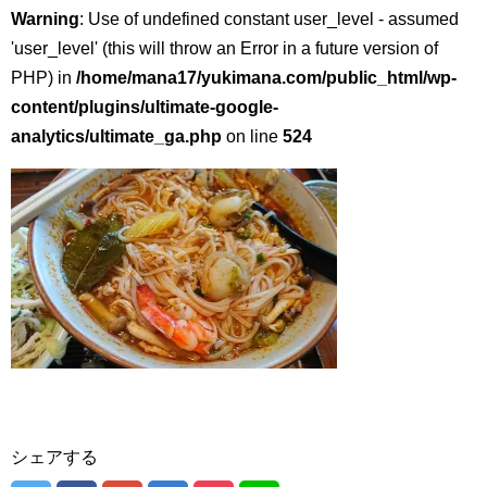
Warning
: Use of undefined constant user_level - assumed
'user_level' (this will throw an Error in a future version of
PHP) in
/home/mana17/yukimana.com/public_html/wp-
content/plugins/ultimate-google-
analytics/ultimate_ga.php
on line
524
シェアする