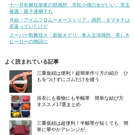
十一月歌舞伎座夜の部感想 市松小僧の女がいい。莟玉
披露・親子連獅子も
月組「アイムフロムーオーストリア」感想 タマキチは
若返っていたけど
スーパー歌舞伎Ⅱ「新版オグリ」隼人主演感想 美しき
ヒーローの物語に
よく読まれている記事
三重仮紐は便利！超簡単作り方の紹介 ひ
もをつけずにゴムだけを縫う
浴衣にも着物にも半幅帯 簡単な結び方
オススメ17選まとめ
三重仮紐は超便利！半幅帯が短くても、簡
単に華やかアレンジが。