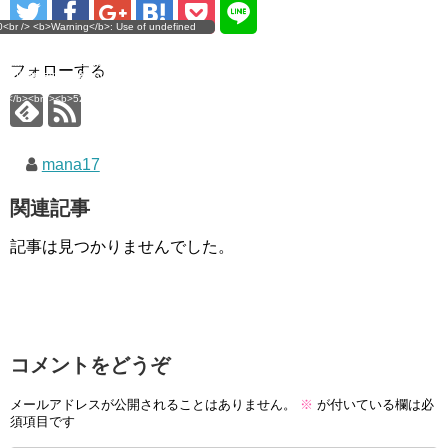
g</b>: Use of undefined
0<br /> <b>Warning</b>: Use of undefined
error
 assumed 'user_level' (this
nstant user_level - assumed 'user_level' (this
 a future version of PHP) in
ll throw an Error in a future version of PHP) in
imana.com/public_html/wp-
/home/mana17/yukimana.com/public_html/wp-
フォローする
ns/ultimate-google-
content/plugins/ultimate-google-
ate_ga.php</b> on line
analytics/ultimate_ga.php</b> on line
4</b><br />
<b>524</b><br />
mana17
関連記事
記事は見つかりませんでした。
コメントをどうぞ
メールアドレスが公開されることはありません。
※
が付いている欄は必
須項目です