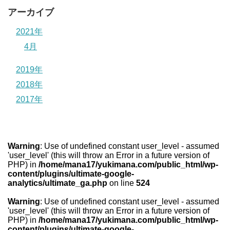
アーカイブ
2021年
4月
2019年
2018年
2017年
Warning
: Use of undefined constant user_level - assumed
'user_level' (this will throw an Error in a future version of
PHP) in
/home/mana17/yukimana.com/public_html/wp-
content/plugins/ultimate-google-
analytics/ultimate_ga.php
on line
524
Warning
: Use of undefined constant user_level - assumed
'user_level' (this will throw an Error in a future version of
PHP) in
/home/mana17/yukimana.com/public_html/wp-
content/plugins/ultimate-google-