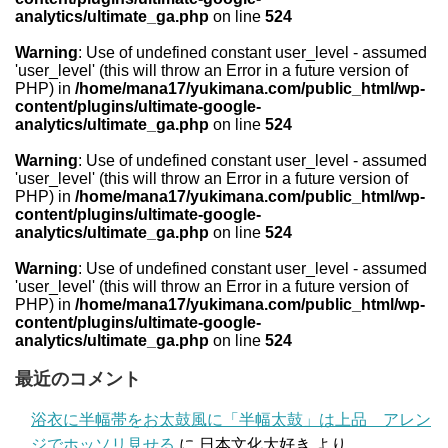
analytics/ultimate_ga.php
on line
524
Warning
: Use of undefined constant user_level - assumed
'user_level' (this will throw an Error in a future version of
PHP) in
/home/mana17/yukimana.com/public_html/wp-
content/plugins/ultimate-google-
analytics/ultimate_ga.php
on line
524
Warning
: Use of undefined constant user_level - assumed
'user_level' (this will throw an Error in a future version of
PHP) in
/home/mana17/yukimana.com/public_html/wp-
content/plugins/ultimate-google-
analytics/ultimate_ga.php
on line
524
Warning
: Use of undefined constant user_level - assumed
'user_level' (this will throw an Error in a future version of
PHP) in
/home/mana17/yukimana.com/public_html/wp-
content/plugins/ultimate-google-
analytics/ultimate_ga.php
on line
524
最近のコメント
浴衣に半幅帯をお太鼓風に「半幅太鼓」は上品 アレン
ジでホッソリ見せる
に
日本文化大好き
より