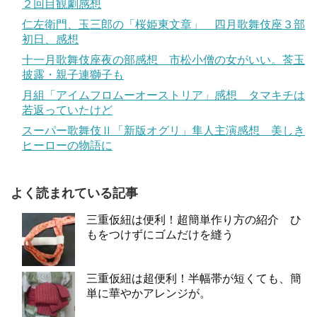
２回目観劇感想
仁左衛門、玉三郎の「桜姫東文章」 四月歌舞伎座３部
初日、感想
十一月歌舞伎座夜の部感想 市松小僧の女がいい。莟玉
披露・親子連獅子も
月組「アイムフロムーオーストリア」感想 タマキチは
若返っていたけど
スーパー歌舞伎Ⅱ「新版オグリ」隼人主演感想 美しき
ヒーローの物語に
よく読まれている記事
三重仮紐は便利！超簡単作り方の紹介 ひ
もをつけずにゴムだけを縫う
三重仮紐は超便利！半幅帯が短くても、簡
単に華やかアレンジが。