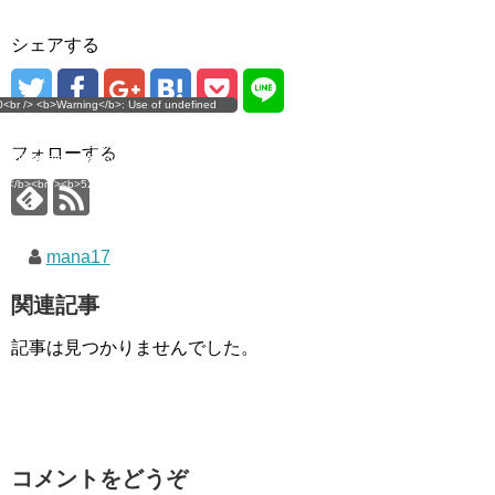
シェアする
g</b>: Use of undefined
0<br /> <b>Warning</b>: Use of undefined
error
 assumed 'user_level' (this
nstant user_level - assumed 'user_level' (this
 a future version of PHP) in
ll throw an Error in a future version of PHP) in
imana.com/public_html/wp-
/home/mana17/yukimana.com/public_html/wp-
フォローする
ns/ultimate-google-
content/plugins/ultimate-google-
ate_ga.php</b> on line
analytics/ultimate_ga.php</b> on line
4</b><br />
<b>524</b><br />
mana17
関連記事
記事は見つかりませんでした。
コメントをどうぞ