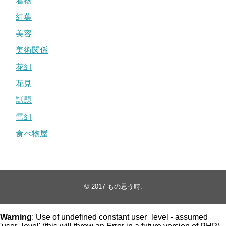
着物
紅葉
美容
美術関係
花組
花見
話題
雪組
食べ物屋
© 2017
もの思う時
.
Warning
: Use of undefined constant user_level - assumed