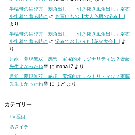
半幅帯の結び方「割角出し」「引き抜き風角出し」浴衣
を街着で着る時に
に
お買いもの【大人色柄の浴衣】 |
より
半幅帯の結び方「割角出し」「引き抜き風角出し」浴衣
を街着で着る時に
に
浴衣でお出かけ【花火大会】 |
よ
り
月組「夢現無双」感想 宝塚的オリジナリティは？齋藤
先生よかったね
に
mana17
より
月組「夢現無双」感想 宝塚的オリジナリティは？齋藤
先生よかったね
に
まど
より
カテゴリー
TV番組
あさイチ