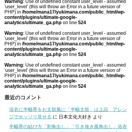
Warning
: Use of undefined constant user_level - assumed
'user_level' (this will throw an Error in a future version of
PHP) in
/home/mana17/yukimana.com/public_html/wp-
content/plugins/ultimate-google-
analytics/ultimate_ga.php
on line
524
Warning
: Use of undefined constant user_level - assumed
'user_level' (this will throw an Error in a future version of
PHP) in
/home/mana17/yukimana.com/public_html/wp-
content/plugins/ultimate-google-
analytics/ultimate_ga.php
on line
524
Warning
: Use of undefined constant user_level - assumed
'user_level' (this will throw an Error in a future version of
PHP) in
/home/mana17/yukimana.com/public_html/wp-
content/plugins/ultimate-google-
analytics/ultimate_ga.php
on line
524
最近のコメント
浴衣に半幅帯をお太鼓風に「半幅太鼓」は上品 アレン
ジでホッソリ見せる
に
日本文化大好き
より
半幅帯の結び方「割角出し」「引き抜き風角出し」浴衣