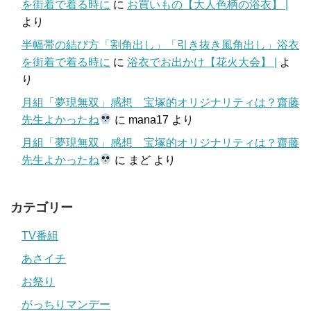
を街着で着る時に
に
お買いもの【大人色柄の浴衣】 |
より
半幅帯の結び方「割角出し」「引き抜き風角出し」浴衣
を街着で着る時に
に
浴衣でお出かけ【花火大会】 |
よ
り
月組「夢現無双」感想 宝塚的オリジナリティは？齋藤
先生よかったね
に
mana17
より
月組「夢現無双」感想 宝塚的オリジナリティは？齋藤
先生よかったね
に
まど
より
カテゴリー
TV番組
あさイチ
お祭り
がっちりマンデー