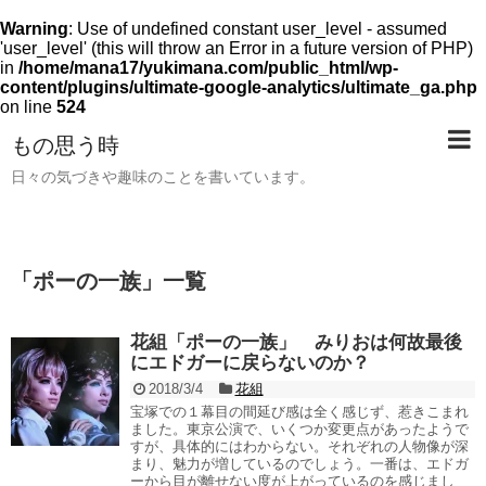
Warning
: Use of undefined constant user_level - assumed
'user_level' (this will throw an Error in a future version of PHP)
in
/home/mana17/yukimana.com/public_html/wp-
content/plugins/ultimate-google-analytics/ultimate_ga.php
on line
524
もの思う時
日々の気づきや趣味のことを書いています。
「
ポーの一族
」
一覧
花組「ポーの一族」 みりおは何故最後
にエドガーに戻らないのか？
2018/3/4
花組
宝塚での１幕目の間延び感は全く感じず、惹きこまれ
ました。東京公演で、いくつか変更点があったようで
すが、具体的にはわからない。それぞれの人物像が深
まり、魅力が増しているのでしょう。一番は、エドガ
ーから目が離せない度が上がっているのを感じまし