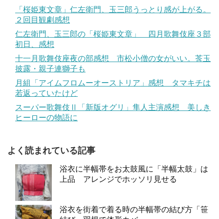
「桜姫東文章」仁左衛門、玉三郎うっとり感が上がる。
２回目観劇感想
仁左衛門、玉三郎の「桜姫東文章」 四月歌舞伎座３部
初日、感想
十一月歌舞伎座夜の部感想 市松小僧の女がいい。莟玉
披露・親子連獅子も
月組「アイムフロムーオーストリア」感想 タマキチは
若返っていたけど
スーパー歌舞伎Ⅱ「新版オグリ」隼人主演感想 美しき
ヒーローの物語に
よく読まれている記事
浴衣に半幅帯をお太鼓風に「半幅太鼓」は
上品 アレンジでホッソリ見せる
浴衣を街着で着る時の半幅帯の結び方「笹