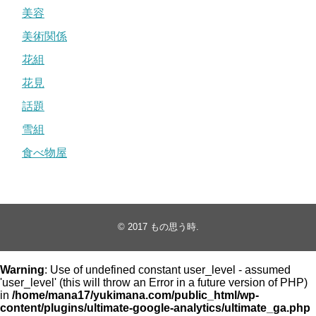
美容
美術関係
花組
花見
話題
雪組
食べ物屋
© 2017
もの思う時
.
Warning
: Use of undefined constant user_level - assumed
'user_level' (this will throw an Error in a future version of PHP)
in
/home/mana17/yukimana.com/public_html/wp-
content/plugins/ultimate-google-analytics/ultimate_ga.php