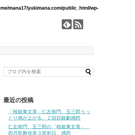
ome/mana17/yukimana.com/public_html/wp-
最近の投稿
「桜姫東文章」仁左衛門、玉三郎うっ
とり感が上がる。２回目観劇感想
仁左衛門、玉三郎の「桜姫東文章」
四月歌舞伎座３部初日、感想