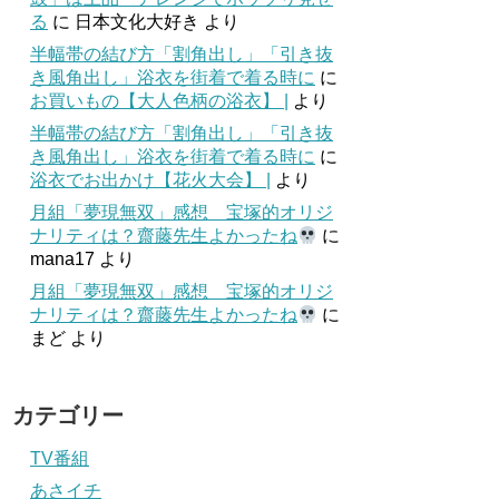
る
に
日本文化大好き
より
半幅帯の結び方「割角出し」「引き抜
き風角出し」浴衣を街着で着る時に
に
お買いもの【大人色柄の浴衣】 |
より
半幅帯の結び方「割角出し」「引き抜
き風角出し」浴衣を街着で着る時に
に
浴衣でお出かけ【花火大会】 |
より
月組「夢現無双」感想 宝塚的オリジ
ナリティは？齋藤先生よかったね
に
mana17
より
月組「夢現無双」感想 宝塚的オリジ
ナリティは？齋藤先生よかったね
に
まど
より
カテゴリー
TV番組
あさイチ