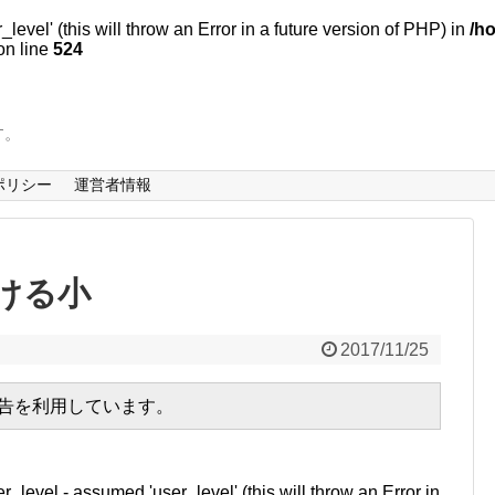
evel' (this will throw an Error in a future version of PHP) in
/h
n line
524
す。
ポリシー
運営者情報
つける小
2017/11/25
広告を利用しています。
r_level - assumed 'user_level' (this will throw an Error in