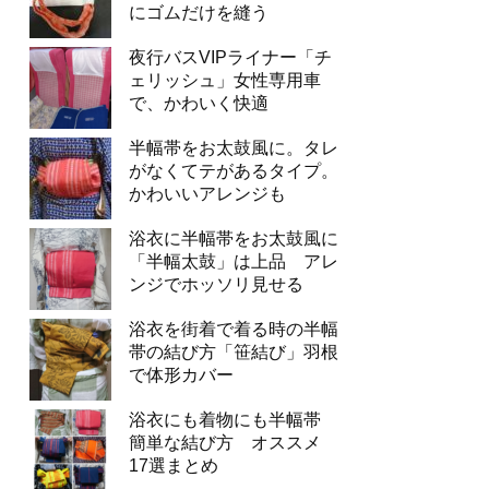
にゴムだけを縫う
夜行バスVIPライナー「チ
ェリッシュ」女性専用車
で、かわいく快適
半幅帯をお太鼓風に。タレ
がなくてテがあるタイプ。
かわいいアレンジも
浴衣に半幅帯をお太鼓風に
「半幅太鼓」は上品 アレ
ンジでホッソリ見せる
浴衣を街着で着る時の半幅
帯の結び方「笹結び」羽根
で体形カバー
浴衣にも着物にも半幅帯
簡単な結び方 オススメ
17選まとめ