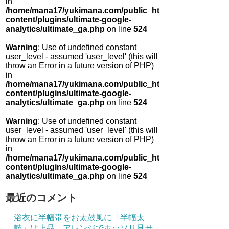
in
/home/mana17/yukimana.com/public_html/wp-
content/plugins/ultimate-google-
analytics/ultimate_ga.php
on line
524
Warning
: Use of undefined constant
user_level - assumed 'user_level' (this will
throw an Error in a future version of PHP)
in
/home/mana17/yukimana.com/public_html/wp-
content/plugins/ultimate-google-
analytics/ultimate_ga.php
on line
524
Warning
: Use of undefined constant
user_level - assumed 'user_level' (this will
throw an Error in a future version of PHP)
in
/home/mana17/yukimana.com/public_html/wp-
content/plugins/ultimate-google-
analytics/ultimate_ga.php
on line
524
最近のコメント
浴衣に半幅帯をお太鼓風に「半幅太
鼓」は上品 アレンジでホッソリ見せ