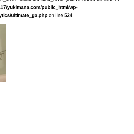
17/yukimana.com/public_html/wp-
ytics/ultimate_ga.php
on line
524