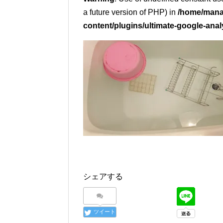
a future version of PHP) in
/home/mana
content/plugins/ultimate-google-anal
シェアする
ツイート