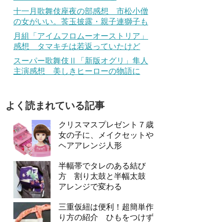
十一月歌舞伎座夜の部感想 市松小僧
の女がいい。莟玉披露・親子連獅子も
月組「アイムフロムーオーストリア」
感想 タマキチは若返っていたけど
スーパー歌舞伎Ⅱ「新版オグリ」隼人
主演感想 美しきヒーローの物語に
よく読まれている記事
クリスマスプレゼント７歳
女の子に、メイクセットや
ヘアアレンジ人形
半幅帯でタレのある結び
方 割り太鼓と半幅太鼓
アレンジで変わる
三重仮紐は便利！超簡単作
り方の紹介 ひもをつけず