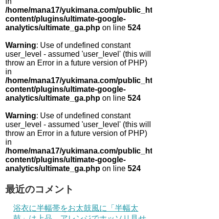
in
/home/mana17/yukimana.com/public_html/wp-
content/plugins/ultimate-google-
analytics/ultimate_ga.php
on line
524
Warning
: Use of undefined constant
user_level - assumed 'user_level' (this will
throw an Error in a future version of PHP)
in
/home/mana17/yukimana.com/public_html/wp-
content/plugins/ultimate-google-
analytics/ultimate_ga.php
on line
524
Warning
: Use of undefined constant
user_level - assumed 'user_level' (this will
throw an Error in a future version of PHP)
in
/home/mana17/yukimana.com/public_html/wp-
content/plugins/ultimate-google-
analytics/ultimate_ga.php
on line
524
最近のコメント
浴衣に半幅帯をお太鼓風に「半幅太
鼓」は上品 アレンジでホッソリ見せ