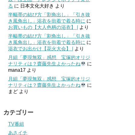
る
に
日本文化大好き
より
半幅帯の結び方「割角出し」「引き抜
き風角出し」浴衣を街着で着る時に
に
お買いもの【大人色柄の浴衣】 |
より
半幅帯の結び方「割角出し」「引き抜
き風角出し」浴衣を街着で着る時に
に
浴衣でお出かけ【花火大会】 |
より
月組「夢現無双」感想 宝塚的オリジ
ナリティは？齋藤先生よかったね
に
mana17
より
月組「夢現無双」感想 宝塚的オリジ
ナリティは？齋藤先生よかったね
に
まど
より
カテゴリー
TV番組
あさイチ