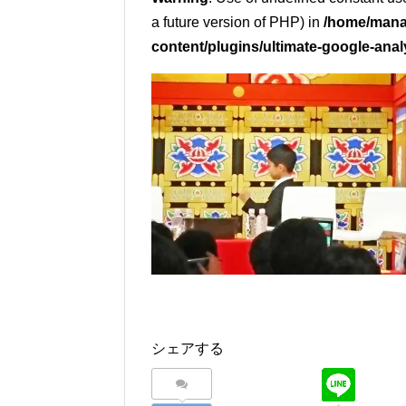
a future version of PHP) in
/home/mana
content/plugins/ultimate-google-anal
シェアする