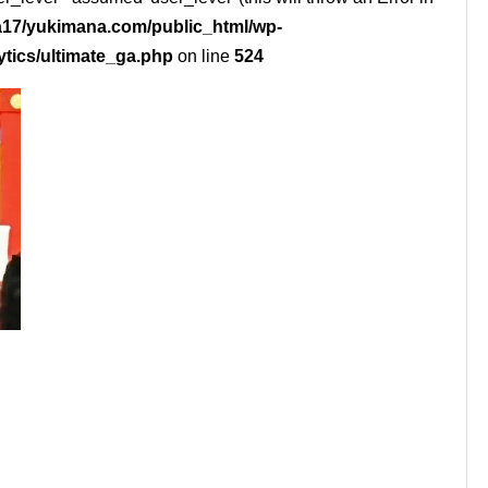
17/yukimana.com/public_html/wp-
ytics/ultimate_ga.php
on line
524