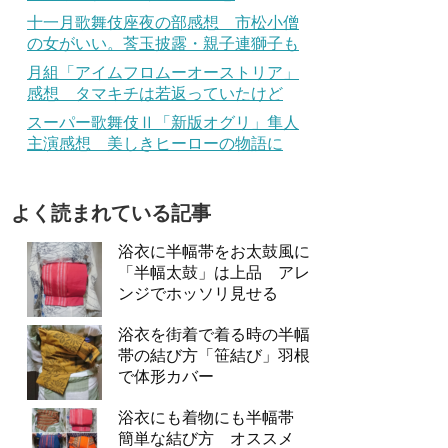
十一月歌舞伎座夜の部感想 市松小僧
の女がいい。莟玉披露・親子連獅子も
月組「アイムフロムーオーストリア」
感想 タマキチは若返っていたけど
スーパー歌舞伎Ⅱ「新版オグリ」隼人
主演感想 美しきヒーローの物語に
よく読まれている記事
浴衣に半幅帯をお太鼓風に
「半幅太鼓」は上品 アレ
ンジでホッソリ見せる
浴衣を街着で着る時の半幅
帯の結び方「笹結び」羽根
で体形カバー
浴衣にも着物にも半幅帯
簡単な結び方 オススメ