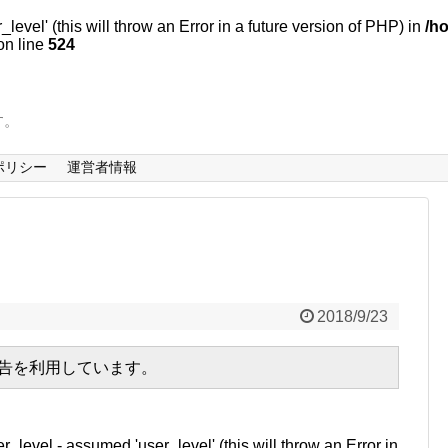
evel' (this will throw an Error in a future version of PHP) in
/h
n line
524
す。
ポリシー
運営者情報
2018/9/23
広告を利用しています。
r_level - assumed 'user_level' (this will throw an Error in