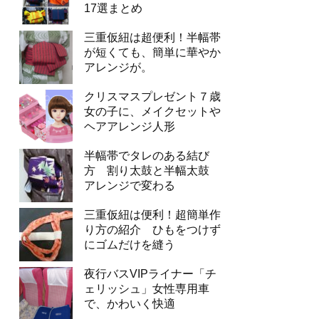
17選まとめ
三重仮紐は超便利！半幅帯
が短くても、簡単に華やか
アレンジが。
クリスマスプレゼント７歳
女の子に、メイクセットや
ヘアアレンジ人形
半幅帯でタレのある結び
方 割り太鼓と半幅太鼓
アレンジで変わる
三重仮紐は便利！超簡単作
り方の紹介 ひもをつけず
にゴムだけを縫う
夜行バスVIPライナー「チ
ェリッシュ」女性専用車
で、かわいく快適