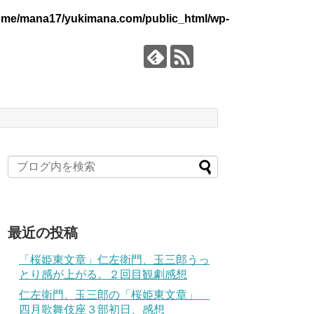
ome/mana17/yukimana.com/public_html/wp-
最近の投稿
「桜姫東文章」仁左衛門、玉三郎うっ
とり感が上がる。２回目観劇感想
仁左衛門、玉三郎の「桜姫東文章」
四月歌舞伎座３部初日、感想