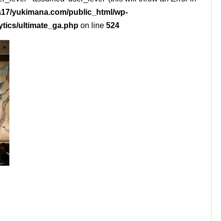
17/yukimana.com/public_html/wp-
ytics/ultimate_ga.php
on line
524