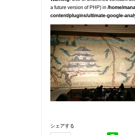
a future version of PHP) in
/home/mana
content/plugins/ultimate-google-anal
シェアする