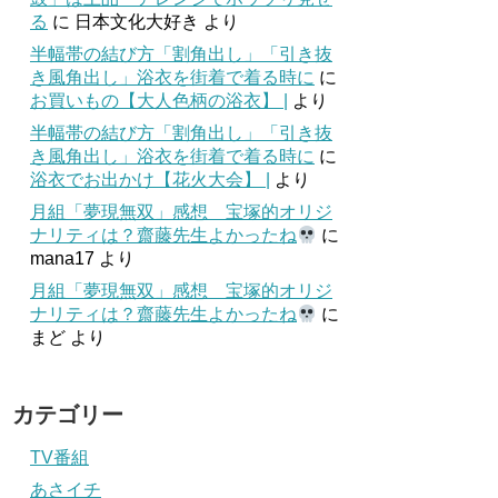
る
に
日本文化大好き
より
半幅帯の結び方「割角出し」「引き抜
き風角出し」浴衣を街着で着る時に
に
お買いもの【大人色柄の浴衣】 |
より
半幅帯の結び方「割角出し」「引き抜
き風角出し」浴衣を街着で着る時に
に
浴衣でお出かけ【花火大会】 |
より
月組「夢現無双」感想 宝塚的オリジ
ナリティは？齋藤先生よかったね
に
mana17
より
月組「夢現無双」感想 宝塚的オリジ
ナリティは？齋藤先生よかったね
に
まど
より
カテゴリー
TV番組
あさイチ