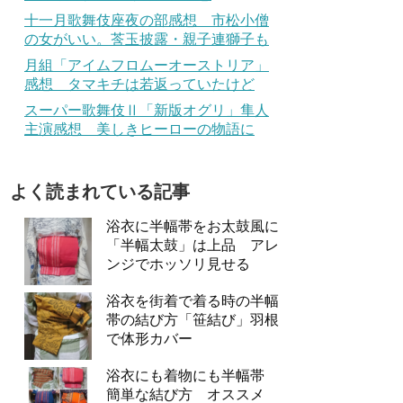
十一月歌舞伎座夜の部感想 市松小僧
の女がいい。莟玉披露・親子連獅子も
月組「アイムフロムーオーストリア」
感想 タマキチは若返っていたけど
スーパー歌舞伎Ⅱ「新版オグリ」隼人
主演感想 美しきヒーローの物語に
よく読まれている記事
浴衣に半幅帯をお太鼓風に
「半幅太鼓」は上品 アレ
ンジでホッソリ見せる
浴衣を街着で着る時の半幅
帯の結び方「笹結び」羽根
で体形カバー
浴衣にも着物にも半幅帯
簡単な結び方 オススメ