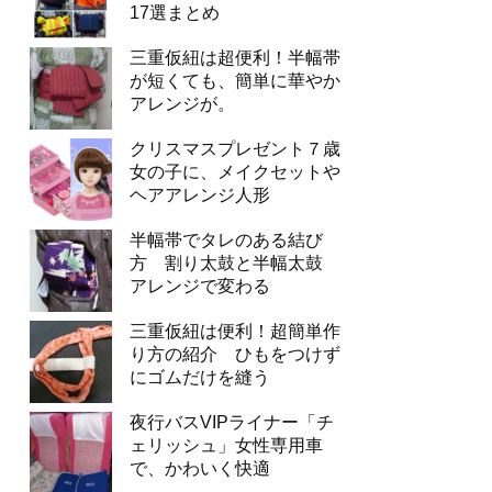
17選まとめ
三重仮紐は超便利！半幅帯
が短くても、簡単に華やか
アレンジが。
クリスマスプレゼント７歳
女の子に、メイクセットや
ヘアアレンジ人形
半幅帯でタレのある結び
方 割り太鼓と半幅太鼓
アレンジで変わる
三重仮紐は便利！超簡単作
り方の紹介 ひもをつけず
にゴムだけを縫う
夜行バスVIPライナー「チ
ェリッシュ」女性専用車
で、かわいく快適