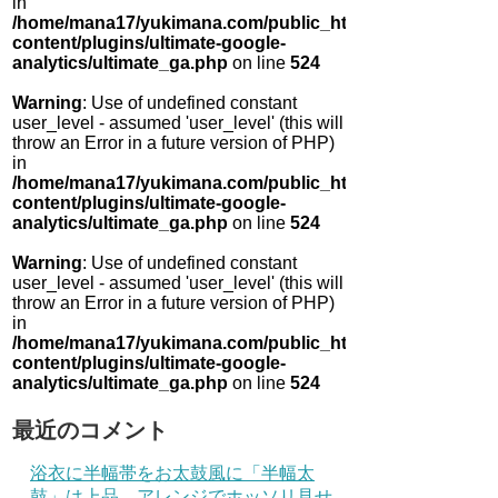
in
/home/mana17/yukimana.com/public_html/wp-
content/plugins/ultimate-google-
analytics/ultimate_ga.php
on line
524
Warning
: Use of undefined constant
user_level - assumed 'user_level' (this will
throw an Error in a future version of PHP)
in
/home/mana17/yukimana.com/public_html/wp-
content/plugins/ultimate-google-
analytics/ultimate_ga.php
on line
524
Warning
: Use of undefined constant
user_level - assumed 'user_level' (this will
throw an Error in a future version of PHP)
in
/home/mana17/yukimana.com/public_html/wp-
content/plugins/ultimate-google-
analytics/ultimate_ga.php
on line
524
最近のコメント
浴衣に半幅帯をお太鼓風に「半幅太
鼓」は上品 アレンジでホッソリ見せ