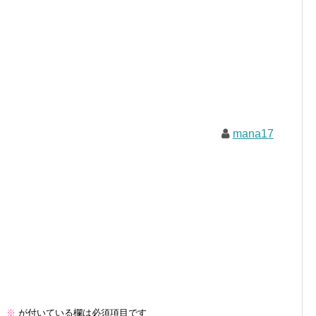
mana17
。
※
が付いている欄は必須項目です