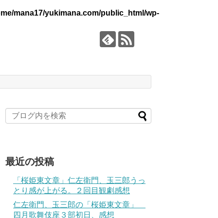
ome/mana17/yukimana.com/public_html/wp-
最近の投稿
「桜姫東文章」仁左衛門、玉三郎うっ
とり感が上がる。２回目観劇感想
仁左衛門、玉三郎の「桜姫東文章」
四月歌舞伎座３部初日、感想