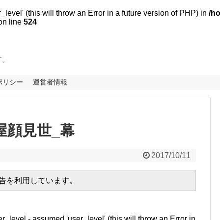
evel' (this will throw an Error in a future version of PHP) in
/h
n line
524
す。
ポリシー
運営者情報
古屋顔見世_幕
2017/10/11
広告を利用しています。
r_level - assumed 'user_level' (this will throw an Error in