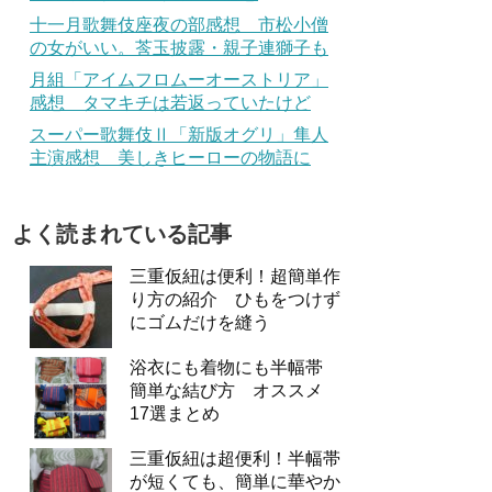
十一月歌舞伎座夜の部感想 市松小僧
の女がいい。莟玉披露・親子連獅子も
月組「アイムフロムーオーストリア」
感想 タマキチは若返っていたけど
スーパー歌舞伎Ⅱ「新版オグリ」隼人
主演感想 美しきヒーローの物語に
よく読まれている記事
三重仮紐は便利！超簡単作
り方の紹介 ひもをつけず
にゴムだけを縫う
浴衣にも着物にも半幅帯
簡単な結び方 オススメ
17選まとめ
三重仮紐は超便利！半幅帯
が短くても、簡単に華やか