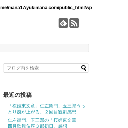
ome/mana17/yukimana.com/public_html/wp-
最近の投稿
「桜姫東文章」仁左衛門、玉三郎うっ
とり感が上がる。２回目観劇感想
仁左衛門、玉三郎の「桜姫東文章」
四月歌舞伎座３部初日、感想