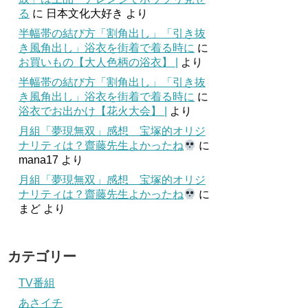
る
に
日本文化大好き
より
半幅帯の結び方「割角出し」「引き抜
き風角出し」浴衣を街着で着る時に
に
お買いもの【大人色柄の浴衣】 |
より
半幅帯の結び方「割角出し」「引き抜
き風角出し」浴衣を街着で着る時に
に
浴衣でお出かけ【花火大会】 |
より
月組「夢現無双」感想 宝塚的オリジ
ナリティは？齋藤先生よかったね
に
mana17
より
月組「夢現無双」感想 宝塚的オリジ
ナリティは？齋藤先生よかったね
に
まど
より
カテゴリー
TV番組
あさイチ