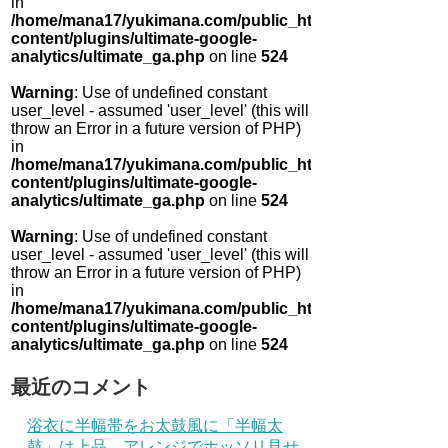
in
/home/mana17/yukimana.com/public_html/wp-
content/plugins/ultimate-google-
analytics/ultimate_ga.php
on line
524
Warning
: Use of undefined constant
user_level - assumed 'user_level' (this will
throw an Error in a future version of PHP)
in
/home/mana17/yukimana.com/public_html/wp-
content/plugins/ultimate-google-
analytics/ultimate_ga.php
on line
524
Warning
: Use of undefined constant
user_level - assumed 'user_level' (this will
throw an Error in a future version of PHP)
in
/home/mana17/yukimana.com/public_html/wp-
content/plugins/ultimate-google-
analytics/ultimate_ga.php
on line
524
最近のコメント
浴衣に半幅帯をお太鼓風に「半幅太
鼓」は上品 アレンジでホッソリ見せ