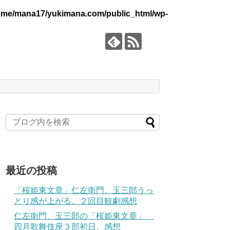
ome/mana17/yukimana.com/public_html/wp-
最近の投稿
「桜姫東文章」仁左衛門、玉三郎うっ
とり感が上がる。２回目観劇感想
仁左衛門、玉三郎の「桜姫東文章」
四月歌舞伎座３部初日、感想