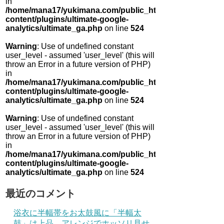
in
/home/mana17/yukimana.com/public_html/wp-
content/plugins/ultimate-google-
analytics/ultimate_ga.php
on line
524
Warning
: Use of undefined constant
user_level - assumed 'user_level' (this will
throw an Error in a future version of PHP)
in
/home/mana17/yukimana.com/public_html/wp-
content/plugins/ultimate-google-
analytics/ultimate_ga.php
on line
524
Warning
: Use of undefined constant
user_level - assumed 'user_level' (this will
throw an Error in a future version of PHP)
in
/home/mana17/yukimana.com/public_html/wp-
content/plugins/ultimate-google-
analytics/ultimate_ga.php
on line
524
最近のコメント
浴衣に半幅帯をお太鼓風に「半幅太
鼓」は上品 アレンジでホッソリ見せ