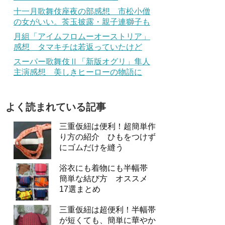
十一月歌舞伎座夜の部感想 市松小僧
の女がいい。莟玉披露・親子連獅子も
月組「アイムフロムーオーストリア」
感想 タマキチは若返っていたけど
スーパー歌舞伎Ⅱ「新版オグリ」隼人
主演感想 美しきヒーローの物語に
よく読まれている記事
三重仮紐は便利！超簡単作
り方の紹介 ひもをつけず
にゴムだけを縫う
浴衣にも着物にも半幅帯
簡単な結び方 オススメ
17選まとめ
三重仮紐は超便利！半幅帯
が短くても、簡単に華やか