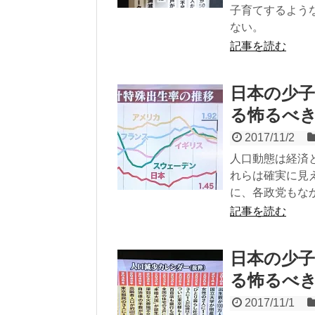
子育てするよう
ない。
記事を読む
日本の少
る怖るべ
2017/11/2
人口動態は経済
れらは確実に見
に、各政党もな
記事を読む
日本の少
る怖るべ
2017/11/1