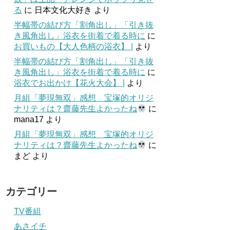
る
に
日本文化大好き
より
半幅帯の結び方「割角出し」「引き抜
き風角出し」浴衣を街着で着る時に
に
お買いもの【大人色柄の浴衣】 |
より
半幅帯の結び方「割角出し」「引き抜
き風角出し」浴衣を街着で着る時に
に
浴衣でお出かけ【花火大会】 |
より
月組「夢現無双」感想 宝塚的オリジ
ナリティは？齋藤先生よかったね
に
mana17
より
月組「夢現無双」感想 宝塚的オリジ
ナリティは？齋藤先生よかったね
に
まど
より
カテゴリー
TV番組
あさイチ