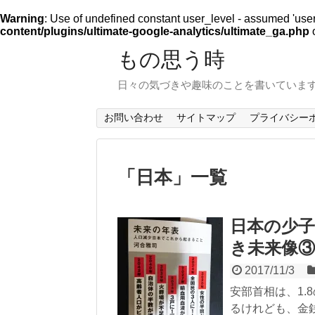
Warning
: Use of undefined constant user_level - assumed 'user_l
content/plugins/ultimate-google-analytics/ultimate_ga.php
o
もの思う時
日々の気づきや趣味のことを書いていま
お問い合わせ
サイトマップ
プライバシー
「
日本
」
一覧
日本の少子
き未来像③
2017/11/3
安部首相は、1.
るけれども、金