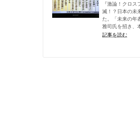
『激論！クロス
滅！？日本の未
た。「未来の年
雅司氏を招き、
記事を読む