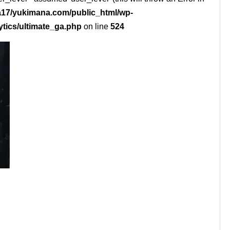
17/yukimana.com/public_html/wp-
ytics/ultimate_ga.php
on line
524