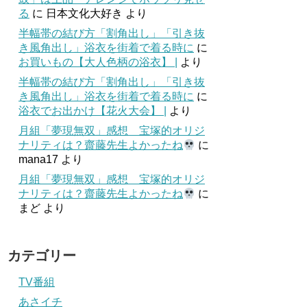
る
に
日本文化大好き
より
半幅帯の結び方「割角出し」「引き抜
き風角出し」浴衣を街着で着る時に
に
お買いもの【大人色柄の浴衣】 |
より
半幅帯の結び方「割角出し」「引き抜
き風角出し」浴衣を街着で着る時に
に
浴衣でお出かけ【花火大会】 |
より
月組「夢現無双」感想 宝塚的オリジ
ナリティは？齋藤先生よかったね
に
mana17
より
月組「夢現無双」感想 宝塚的オリジ
ナリティは？齋藤先生よかったね
に
まど
より
カテゴリー
TV番組
あさイチ