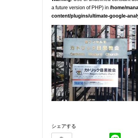
a future version of PHP) in
/home/mana
content/plugins/ultimate-google-anal
シェアする