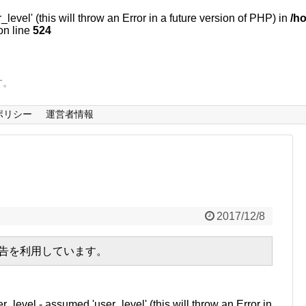
evel' (this will throw an Error in a future version of PHP) in
/h
n line
524
す。
ポリシー
運営者情報
2017/12/8
広告を利用しています。
r_level - assumed 'user_level' (this will throw an Error in