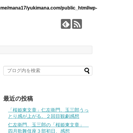
ome/mana17/yukimana.com/public_html/wp-
最近の投稿
「桜姫東文章」仁左衛門、玉三郎うっ
とり感が上がる。２回目観劇感想
仁左衛門、玉三郎の「桜姫東文章」
四月歌舞伎座３部初日、感想