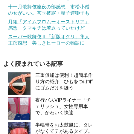
十一月歌舞伎座夜の部感想 市松小僧
の女がいい。莟玉披露・親子連獅子も
月組「アイムフロムーオーストリア」
感想 タマキチは若返っていたけど
スーパー歌舞伎Ⅱ「新版オグリ」隼人
主演感想 美しきヒーローの物語に
よく読まれている記事
三重仮紐は便利！超簡単作
り方の紹介 ひもをつけず
にゴムだけを縫う
夜行バスVIPライナー「チ
ェリッシュ」女性専用車
で、かわいく快適
半幅帯をお太鼓風に。タレ
がなくてテがあるタイプ。