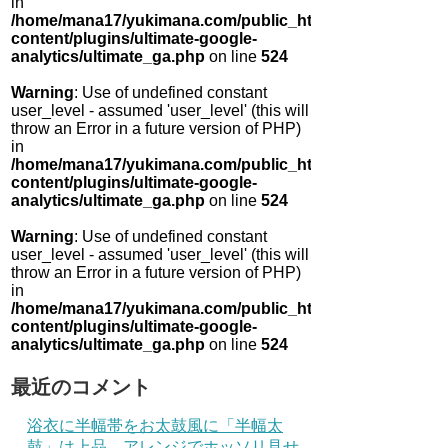
in
/home/mana17/yukimana.com/public_html/wp-
content/plugins/ultimate-google-
analytics/ultimate_ga.php
on line
524
Warning
: Use of undefined constant
user_level - assumed 'user_level' (this will
throw an Error in a future version of PHP)
in
/home/mana17/yukimana.com/public_html/wp-
content/plugins/ultimate-google-
analytics/ultimate_ga.php
on line
524
Warning
: Use of undefined constant
user_level - assumed 'user_level' (this will
throw an Error in a future version of PHP)
in
/home/mana17/yukimana.com/public_html/wp-
content/plugins/ultimate-google-
analytics/ultimate_ga.php
on line
524
最近のコメント
浴衣に半幅帯をお太鼓風に「半幅太
鼓」は上品 アレンジでホッソリ見せ