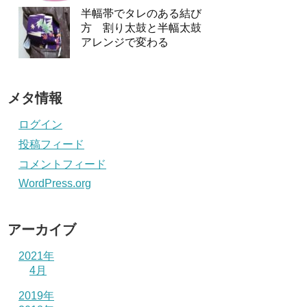
半幅帯でタレのある結び
方 割り太鼓と半幅太鼓
アレンジで変わる
メタ情報
ログイン
投稿フィード
コメントフィード
WordPress.org
アーカイブ
2021年
4月
2019年